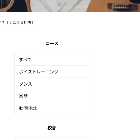
か？【ナユタス川西】
コース
すべて
ボイストレーニング
ダンス
楽器
動画作成
校舎