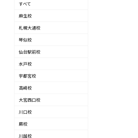
すべて
麻生校
札幌大通校
琴似校
仙台駅前校
水戸校
宇都宮校
高崎校
も
大宮西口校
川口校
蕨校
川越校