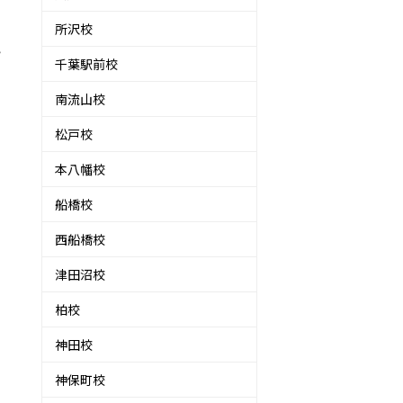
所沢校
い
千葉駅前校
南流山校
松戸校
本八幡校
船橋校
西船橋校
津田沼校
柏校
ま
神田校
神保町校