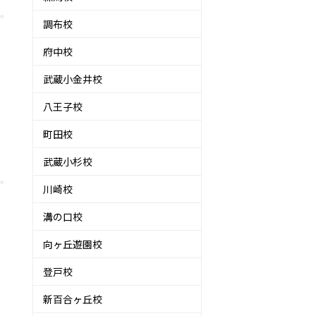
調布校
府中校
武蔵小金井校
八王子校
町田校
武蔵小杉校
川崎校
溝の口校
向ヶ丘遊園校
登戸校
新百合ヶ丘校