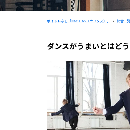
ボイトレなら「NAYUTAS（ナユタス）」
›
校舎一
ダンスがうまいとはどう