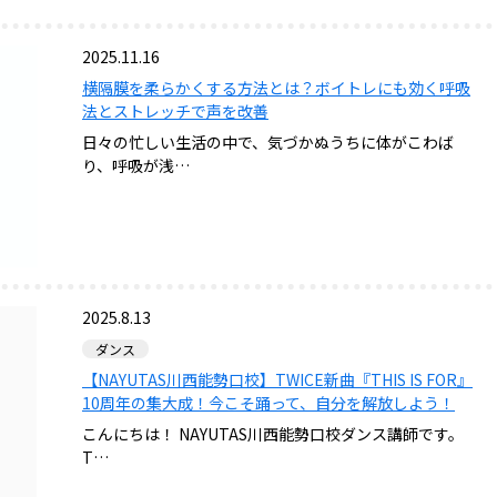
2025.11.16
横隔膜を柔らかくする方法とは？ボイトレにも効く呼吸
法とストレッチで声を改善
日々の忙しい生活の中で、気づかぬうちに体がこわば
り、呼吸が浅…
2025.8.13
ダンス
【NAYUTAS川西能勢口校】TWICE新曲『THIS IS FOR』
10周年の集大成！今こそ踊って、自分を解放しよう！
こんにちは！ NAYUTAS川西能勢口校ダンス講師です。
T…