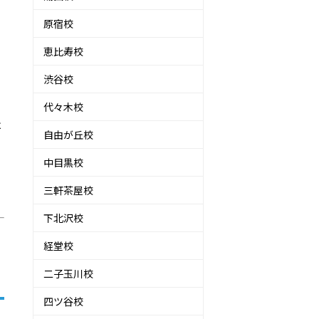
原宿校
恵比寿校
渋谷校
代々木校
は
自由が丘校
中目黒校
く
三軒茶屋校
下北沢校
経堂校
二子玉川校
四ツ谷校