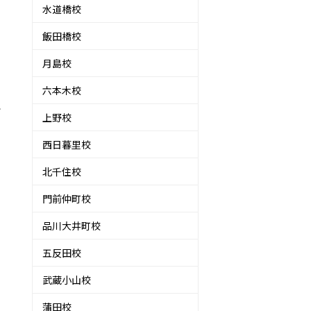
水道橋校
飯田橋校
月島校
け
六本木校
で
上野校
西日暮里校
北千住校
門前仲町校
品川大井町校
五反田校
武蔵小山校
蒲田校