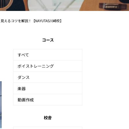
えるコツを解説！【NAYUTAS川崎校】
コース
すべて
ボイストレーニング
ダンス
楽器
動画作成
校舎