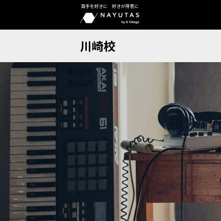
苦手を好きに 好きが得意に
川崎校