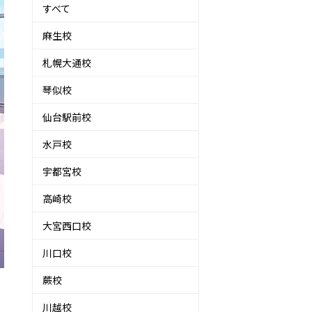
すべて
麻生校
札幌大通校
琴似校
仙台駅前校
水戸校
宇都宮校
高崎校
大宮西口校
川口校
蕨校
川越校