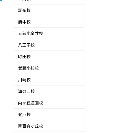
調布校
府中校
武蔵小金井校
八王子校
町田校
武蔵小杉校
川崎校
溝の口校
向ヶ丘遊園校
登戸校
新百合ヶ丘校