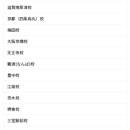
滋賀南草津校
京都（四条烏丸）校
梅田校
大阪京橋校
天王寺校
難波(なんば)校
豊中校
江坂校
茨木校
堺東校
三宮駅前校