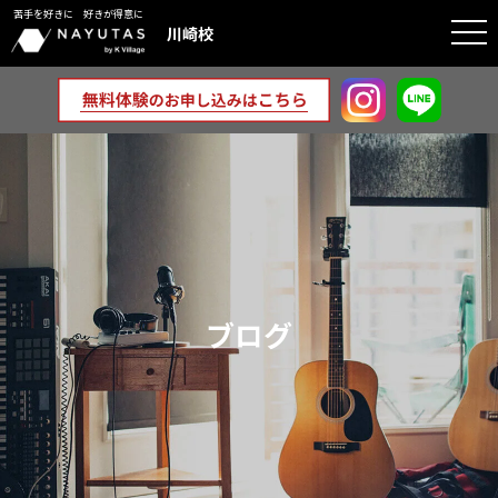
苦手を好きに 好きが得意に
togg
川崎校
navi
ブログ