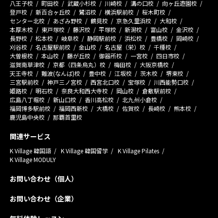
八王子校
町田校
武蔵小杉校
川崎校
溝の口校
向ヶ丘遊園校
登戸校
新百合ヶ丘校
鷺沼校
横浜駅前校
桜木町校
センター北校
あざみ野校
鶴見校
京急久里浜校
大和校
本厚木校
東戸塚校
藤沢校
平塚校
新潟校
富山校
金沢校
長野校
松本校
岐阜校
静岡駅前校
浜松校
豊橋校
岡崎校
刈谷校
名古屋駅前校
金山校
名古屋（栄）校
千種校
大曽根校
本山校
藤が丘校
御器所校
一宮校
四日市校
滋賀南草津校
京都（四条烏丸）校
梅田校
大阪京橋校
天王寺校
難波(なんば)校
豊中校
江坂校
茨木校
堺東校
三宮駅前校
神戸三ノ宮校
西宮北口校
宝塚校
川西能勢口校
姫路校
明石校
奈良大和西大寺校
岡山校
倉敷駅前校
広島八丁堀校
新山口校
香川高松校
北九州小倉校
福岡博多駅前校
福岡西新校
大橋校
佐賀校
長崎校
熊本校
鹿児島中央校
那覇首里校
関連サービス
K Village 韓国語
K Village 韓国留学
K Village Pilates
K Village MODULY
お問い合わせ（個人）
お問い合わせ（企業）