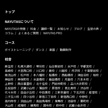
トップ
NAYUTASについて
NAYUTASの特徴
料金
講師一覧
お知らせ
ブログ
生徒の声
コラム
よくあるご質問
NAYUTAS PRO
コース
ボイストレーニング
ダンス
楽器
動画制作
校舎
麻生校
札幌大通校
琴似校
仙台駅前校
水戸校
宇都宮校
高崎校
大宮西口校
川口校
蕨校
川越校
所沢校
千葉駅前校
南流山校
松戸校
本八幡校
船橋校
西船橋校
津田沼校
柏校
神田校
神保町校
水道橋校
飯田橋校
月島校
六本木校
上野校
西日暮里校
北千住校
門前仲町校
品川大井町校
五反田校
武蔵小山校
蒲田校
原宿校
恵比寿校
渋谷校
代々木校
自由が丘校
中目黒校
三軒茶屋校
下北沢校
経堂校
二子玉川校
四ツ谷校
新宿三丁目校
新宿西口校
中野校
高円寺校
浜田山校
高田馬場校
巣鴨校
池袋校
要町校
大山校
成増校
練馬校
調布校
府中校
武蔵小金井校