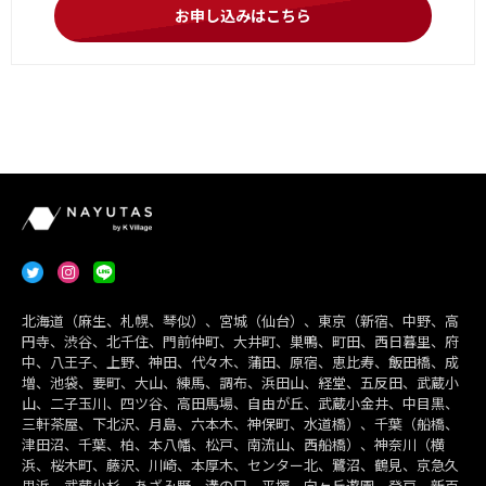
お申し込みはこちら
北海道（麻生、札幌、琴似）、宮城（仙台）、東京（新宿、中野、高
円寺、渋谷、北千住、門前仲町、大井町、巣鴨、町田、西日暮里、府
中、八王子、上野、神田、代々木、蒲田、原宿、恵比寿、飯田橋、成
増、池袋、要町、大山、練馬、調布、浜田山、経堂、五反田、武蔵小
山、二子玉川、四ツ谷、高田馬場、自由が丘、武蔵小金井、中目黒、
三軒茶屋、下北沢、月島、六本木、神保町、水道橋）、千葉（船橋、
津田沼、千葉、柏、本八幡、松戸、南流山、西船橋）、神奈川（横
浜、桜木町、藤沢、川崎、本厚木、センター北、鷺沼、鶴見、京急久
里浜、武蔵小杉、あざみ野、溝の口、平塚、向ヶ丘遊園、登戸、新百