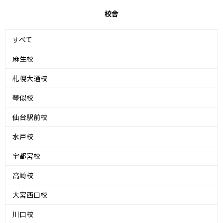
校舎
すべて
麻生校
札幌大通校
琴似校
仙台駅前校
水戸校
宇都宮校
高崎校
大宮西口校
川口校