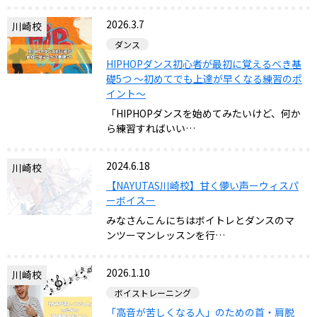
2026.3.7
川崎校
ダンス
HIPHOPダンス初心者が最初に覚えるべき基
礎5つ ～初めてでも上達が早くなる練習のポ
イント～
「HIPHOPダンスを始めてみたいけど、何か
ら練習すればいい…
2024.6.18
川崎校
【NAYUTAS川崎校】甘く儚い声ーウィスパ
ーボイスー
みなさんこんにちはボイトレとダンスのマ
ンツーマンレッスンを行…
2026.1.10
川崎校
ボイストレーニング
「高音が苦しくなる人」のための首・肩脱