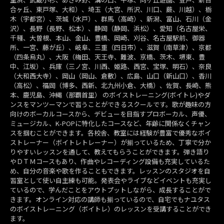
合ヶ丘、東戸塚、大和）、埼玉（大宮、所沢、川口、蕨、川越）、栃
木（宇都宮）、茨城（水戸）、群馬（高崎）、新潟、富山、石川（金
沢）、長野（長野、松本）、静岡（静岡、浜松）、愛知（名古屋栄、
千種、大曽根、本山、金山、豊橋、岡崎、刈谷、名古屋駅前、御器
所、一宮、藤が丘）、岐阜、三重（四日市）、滋賀（南草津）、京都
（四条烏丸）、大阪（梅田、天王寺、難波、京橋、茨木、堺東、豊
中、江坂）、兵庫（三ノ宮、川西、姫路、西宮、宝塚、明石）、奈良
（大和西大寺）、岡山（岡山、倉敷）、広島、山口（新山口）、香川
（高松）、福岡（博多、西新、北九州小倉、大橋）、佐賀、長崎、熊
本、鹿児島、沖縄（那覇首里） のボイストレーニング(ボイトレ)やダ
ンスをマンツーマンで習うことができるスクールです。歌が趣味の方
向けのボーカルコースから、デビューを目指すプロボーカル、声優、
ミュージカル、K-POPに特化したコースなど、年齢に関係なくチャン
スを掴むことができます。各校舎、教室には経験が豊富で優秀なボイ
ストレーナー（ボイトレトレーナー）が揃っているため、丁寧で分か
りやすいレッスンを通して、教えてもらうことができます。弾き語り
やＤＴＭコースもあり、作曲やレコーディング設備も充実しているた
め、自分の音楽や歌を作ることもできます。レッスンのスタジオを自
習室として使い自主練も可能。発表会やライブなどイベントも充実し
ているので、学んだことをアウトプットしながら、成長することがで
きます。オンライン対応の講師も揃っているので、自宅でもナユタス
のボイストレーニング（ボイトレ）のレッスンを受講することができ
ます。