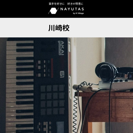
苦手を好きに 好きが得意に
川崎校