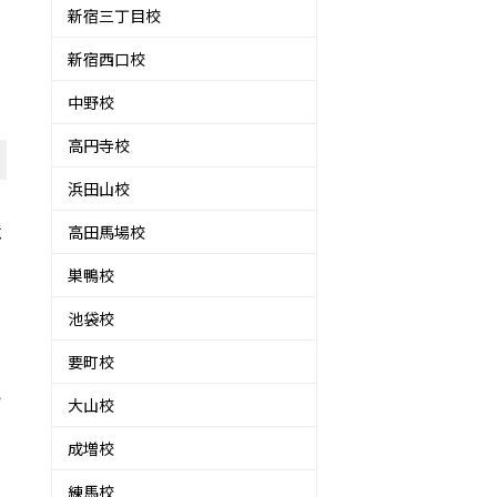
新宿三丁目校
新宿西口校
中野校
高円寺校
浜田山校
境
高田馬場校
巣鴨校
池袋校
要町校
い
大山校
成増校
練馬校