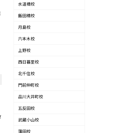
水道橋校
ま
飯田橋校
月島校
六本木校
上野校
西日暮里校
北千住校
門前仲町校
品川大井町校
五反田校
さ
武蔵小山校
蒲田校