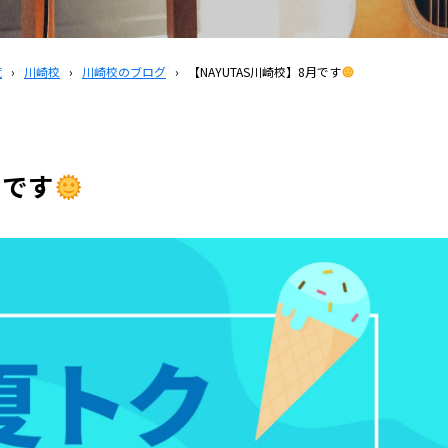
覧
›
川崎校
›
川崎校のブログ
›
【NAYUTAS川崎校】8月です
月です