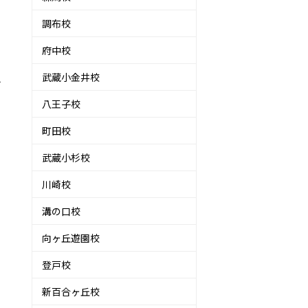
調布校
府中校
武蔵小金井校
み
八王子校
町田校
武蔵小杉校
川崎校
溝の口校
向ヶ丘遊園校
登戸校
新百合ヶ丘校