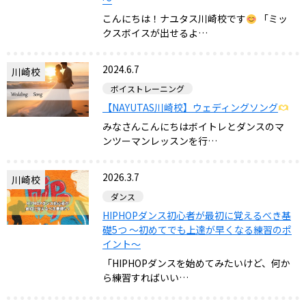
こんにちは！ナユタス川崎校です
「ミッ
クスボイスが出せるよ…
2024.6.7
川崎校
ボイストレーニング
【NAYUTAS川崎校】ウェディングソング
みなさんこんにちはボイトレとダンスのマ
ンツーマンレッスンを行…
2026.3.7
川崎校
ダンス
HIPHOPダンス初心者が最初に覚えるべき基
礎5つ ～初めてでも上達が早くなる練習のポ
イント～
「HIPHOPダンスを始めてみたいけど、何か
ら練習すればいい…