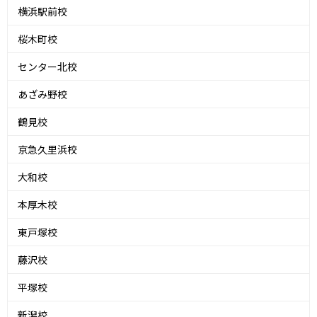
横浜駅前校
桜木町校
センター北校
あざみ野校
鶴見校
京急久里浜校
大和校
本厚木校
東戸塚校
藤沢校
平塚校
新潟校