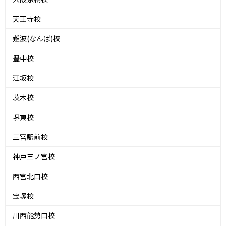
天王寺校
難波(なんば)校
豊中校
江坂校
茨木校
堺東校
三宮駅前校
神戸三ノ宮校
西宮北口校
宝塚校
川西能勢口校