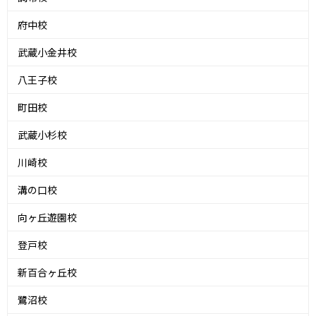
府中校
武蔵小金井校
八王子校
町田校
武蔵小杉校
川崎校
溝の口校
向ヶ丘遊園校
登戸校
新百合ヶ丘校
鷺沼校