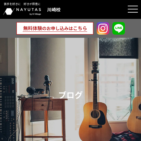
苦手を好きに 好きが得意に
togg
川崎校
navi
ブログ