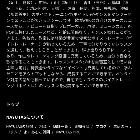
（岡山、倉敷）、広島、山口（新山口）、香川（高松）、福岡（博
多、西新、北九州小倉、大橋）、佐賀、長崎、熊本、鹿児島、沖縄
（那覇首里） のボイストレーニング(ボイトレ)やダンスをマンツーマ
ンで習うことができるスクールです。歌が趣味の方向けのボーカルコ
ースから、デビューを目指すプロボーカル、声優、ミュージカル、K-
POPに特化したコースなど、年齢に関係なくチャンスを掴むことがで
きます。各校舎、教室には経験が豊富で優秀なボイストレーナー（ボ
イトレトレーナー）が揃っているため、丁寧で分かりやすいレッスン
を通して、教えてもらうことができます。弾き語りやＤＴＭコースも
あり、作曲やレコーディング設備も充実しているため、自分の音楽や
歌を作ることもできます。レッスンのスタジオを自習室として使い自
主練も可能。発表会やライブなどイベントも充実しているので、学ん
だことをアウトプットしながら、成長することができます。オンライ
ン対応の講師も揃っているので、自宅でもナユタスのボイストレーニ
ング（ボイトレ）のレッスンを受講することができます。
トップ
NAYUTASについて
NAYUTASの特徴
料金
講師一覧
お知らせ
ブログ
生徒の声
コラム
よくあるご質問
NAYUTAS PRO