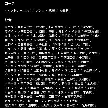
コース
ボイストレーニング
ダンス
楽器
動画制作
校舎
麻生校
札幌大通校
琴似校
仙台駅前校
水戸校
宇都宮校
高崎校
大宮西口校
川口校
蕨校
川越校
所沢校
千葉駅前校
南流山校
松戸校
本八幡校
船橋校
西船橋校
津田沼校
柏校
神田校
神保町校
水道橋校
飯田橋校
月島校
六本木校
上野校
西日暮里校
北千住校
門前仲町校
品川大井町校
五反田校
武蔵小山校
蒲田校
原宿校
恵比寿校
渋谷校
代々木校
自由が丘校
中目黒校
三軒茶屋校
下北沢校
経堂校
二子玉川校
四ツ谷校
新宿三丁目校
新宿西口校
中野校
高円寺校
浜田山校
高田馬場校
巣鴨校
池袋校
要町校
大山校
成増校
練馬校
調布校
府中校
武蔵小金井校
八王子校
町田校
武蔵小杉校
川崎校
溝の口校
向ヶ丘遊園校
登戸校
新百合ヶ丘校
鷺沼校
横浜駅前校
桜木町校
センター北校
あざみ野校
鶴見校
京急久里浜校
大和校
本厚木校
東戸塚校
藤沢校
平塚校
新潟校
富山校
金沢校
長野校
松本校
岐阜校
静岡駅前校
浜松校
豊橋校
岡崎校
刈谷校
金山校
名古屋（栄）校
千種校
大曽根校
本山校
藤が丘校
御器所校
一宮校
四日市校
滋賀南草津校
京都（四条烏丸）校
梅田校
大阪京橋校
天王寺校
難波(なんば)校
豊中校
江坂校
茨木校
堺東校
三宮駅前校