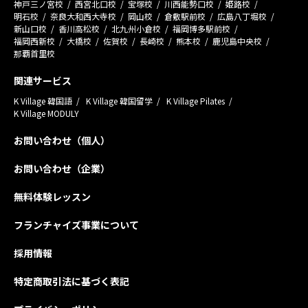
神戸三ノ宮校
西宮北口校
宝塚校
川西能勢口校
姫路校
明石校
奈良大和西大寺校
岡山校
倉敷駅前校
広島八丁堀校
新山口校
香川高松校
北九州小倉校
福岡博多駅前校
福岡西新校
大橋校
佐賀校
長崎校
熊本校
鹿児島中央校
那覇首里校
関連サービス
K Village 韓国語
K Village 韓国留学
K Village Pilates
K Village MODULY
お問い合わせ（個人）
お問い合わせ（企業）
無料体験レッスン
フランチャイズ事業について
採用情報
特定商取引法に基づく表記