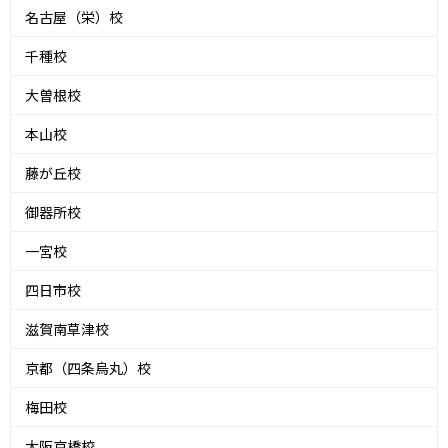
名古屋（栄）校
千種校
大曽根校
本山校
藤が丘校
御器所校
一宮校
四日市校
滋賀南草津校
京都（四条烏丸）校
梅田校
大阪京橋校