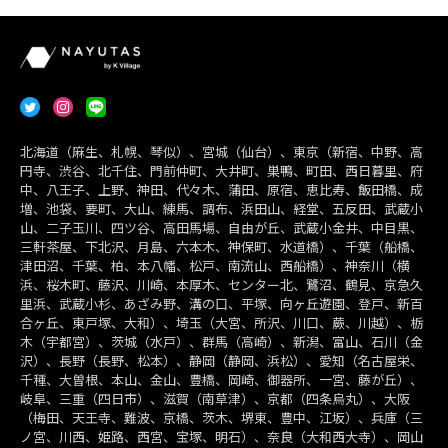
北海道（麻生、札幌、琴似）、宮城（仙台）、東京（新宿、中野、高
円寺、渋谷、北千住、門前仲町、大井町、巣鴨、町田、西日暮里、府
中、八王子、上野、神田、代々木、蒲田、原宿、恵比寿、飯田橋、成
増、池袋、要町、大山、練馬、調布、浜田山、経堂、五反田、武蔵小
山、二子玉川、四ツ谷、高田馬場、自由が丘、武蔵小金井、中目黒、
三軒茶屋、下北沢、月島、六本木、神保町、水道橋）、千葉（船橋、
津田沼、千葉、柏、本八幡、松戸、南流山、西船橋）、神奈川（横
浜、桜木町、藤沢、川崎、本厚木、センター北、鷺沼、鶴見、京急久
里浜、武蔵小杉、あざみ野、溝の口、平塚、向ヶ丘遊園、登戸、新百
合ヶ丘、東戸塚、大和）、埼玉（大宮、所沢、川口、蕨、川越）、栃
木（宇都宮）、茨城（水戸）、群馬（高崎）、新潟、富山、石川（金
沢）、長野（長野、松本）、静岡（静岡、浜松）、愛知（名古屋栄、
千種、大曽根、本山、金山、豊橋、岡崎、御器所、一宮、藤が丘）、
岐阜、三重（四日市）、滋賀（南草津）、京都（四条烏丸）、大阪
（梅田、天王寺、難波、京橋、茨木、堺東、豊中、江坂）、兵庫（三
ノ宮、川西、姫路、西宮、宝塚、明石）、奈良（大和西大寺）、岡山