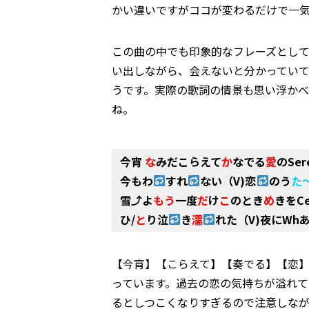
かい違いですがココが変わるだけで一
この曲の中でも印象的なフレーズとし
い出しながら、会えないと分かっていて
うです。実際の歌詞の情景も思い浮か
ね。
今宵
な
みだこらえて
か
なでる
愛
のSer
今もわ
すれ
ない（V)恋
のう
た
雪⤴よ
もう
一度
だ
け
こ
のとき
め
きをCe
ひ/
と
り泣
き
濡
れた（V)夜にWhあ
【今宵】【こらえて】【奏でる】【恋】
っています。過去の恋の気持ちが溢れて
るとしつこくなりすぎるので注意しな