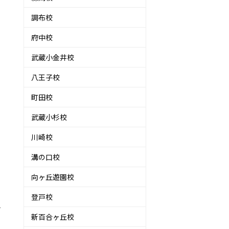
調布校
覚
府中校
武蔵小金井校
八王子校
町田校
武蔵小杉校
川崎校
溝の口校
る
向ヶ丘遊園校
登戸校
み
新百合ヶ丘校