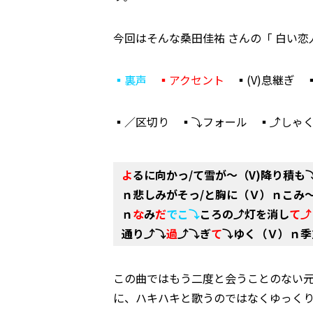
今回はそんな桑田佳祐 さんの「 白い
▪裏声
▪アクセント
▪(V)息継ぎ 
▪／区切り ▪⤵フォール ▪⤴しゃ
よ
るに向かっ/て雪が～（V)降り積も
ｎ悲しみがそっ/と胸に（Ｖ）ｎこみ
ｎ
な
み
だ
でこ⤵
ころの⤴灯を消し
て⤴
通り⤴⤵
過
⤴⤵
ぎ
て
⤵ゆく（Ｖ）ｎ季
この曲ではもう二度と会うことのない
に、ハキハキと歌うのではなくゆっく