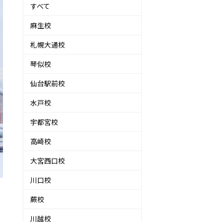
すべて
麻生校
札幌大通校
琴似校
仙台駅前校
水戸校
宇都宮校
高崎校
大宮西口校
川口校
蕨校
川越校