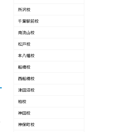
所沢校
千葉駅前校
南流山校
松戸校
本八幡校
船橋校
西船橋校
津田沼校
柏校
神田校
で
神保町校