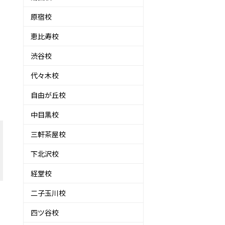
原宿校
恵比寿校
渋谷校
を
代々木校
て
自由が丘校
中目黒校
三軒茶屋校
下北沢校
経堂校
二子玉川校
四ツ谷校