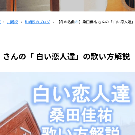
覧
›
川崎校
›
川崎校のブログ
›
【冬の名曲
】桑田佳祐 さんの「 白い恋人達
 さんの「 白い恋人達」の歌い方解説