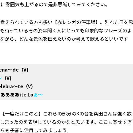
気に雰囲気も上がるので是非意識してみてください。
て覚えられている方も多い【赤レンガの停車場】。別れた日を
も待っているその姿は聞く人にとっても印象的なフレーズのよ
べながら、どんな景色を伝えたいのか考えて歌えるといいです
ena～de（V)
～
（V)
lebra～te（V)
ああああite Lo
ぁ～
【一度だけこのと】これらの部分のKの音を桑田さんは強く歌
しまったのを表現しているのかなと思います。ここも寄せすぎ
がらも子音に注目してみましょう。