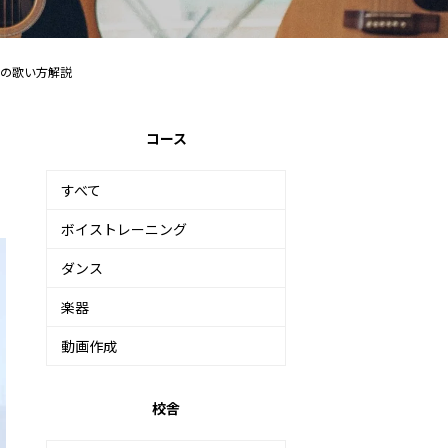
」の歌い方解説
コース
すべて
ボイストレーニング
ダンス
楽器
動画作成
校舎