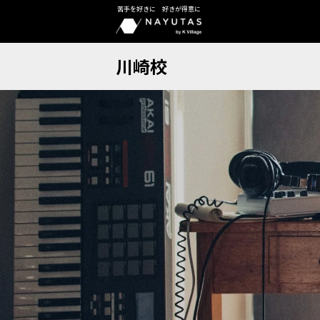
苦手を好きに 好きが得意に
川崎校