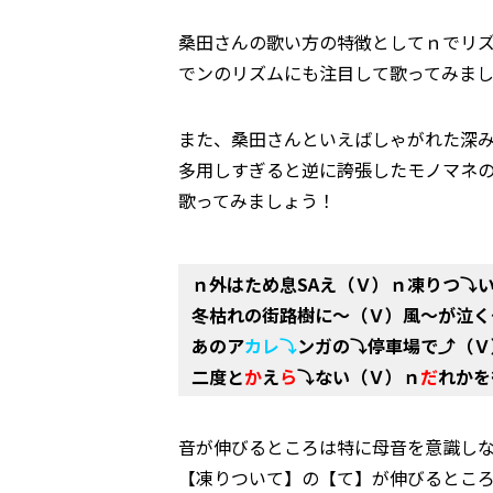
桑田さんの歌い方の特徴としてｎでリ
でンのリズムにも注目して歌ってみま
また、桑田さんといえばしゃがれた深
多用しすぎると逆に誇張したモノマネ
歌ってみましょう！
ｎ外はため息SAえ（Ｖ）ｎ凍りつ⤵
冬枯れの街路樹に～（Ｖ）風～が泣く
あのア
カレ⤵
ンガの⤵停車場で⤴（Ｖ
二度と
か
え
ら
⤵ない（Ｖ）ｎ
だ
れかを
音が伸びるところは特に母音を意識し
【凍りついて】の【て】が伸びるとこ