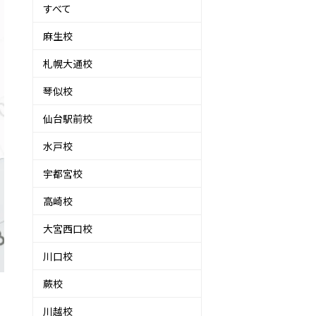
すべて
麻生校
札幌大通校
琴似校
仙台駅前校
水戸校
宇都宮校
高崎校
大宮西口校
川口校
蕨校
川越校