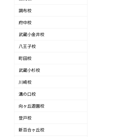
調布校
府中校
武蔵小金井校
八王子校
町田校
武蔵小杉校
川崎校
溝の口校
向ヶ丘遊園校
登戸校
新百合ヶ丘校