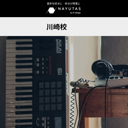
苦手を好きに 好きが得意に
川崎校