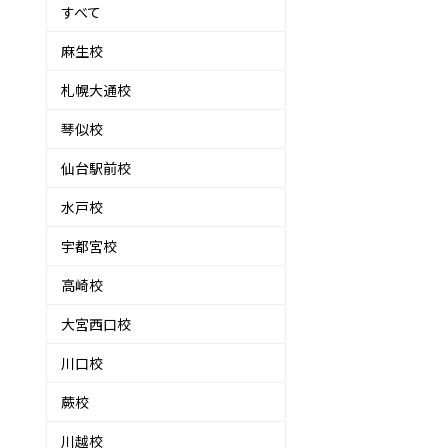
すべて
麻生校
札幌大通校
琴似校
仙台駅前校
水戸校
宇都宮校
高崎校
大宮西口校
川口校
蕨校
川越校