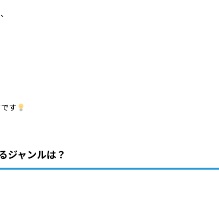
て、
ツ
です
るジャンルは？