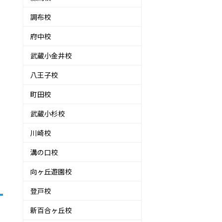
調布校
府中校
武蔵小金井校
八王子校
町田校
武蔵小杉校
川崎校
溝の口校
向ヶ丘遊園校
登戸校
新百合ヶ丘校