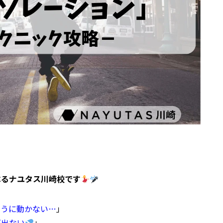
べるナユタス川崎校です
ように動かない…
」
が出ない
」