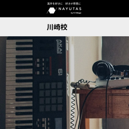
苦手を好きに 好きが得意に
川崎校