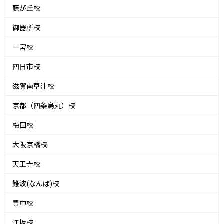
藤が丘校
御器所校
一宮校
四日市校
滋賀南草津校
京都（四条烏丸）校
梅田校
大阪京橋校
天王寺校
難波(なんば)校
豊中校
江坂校