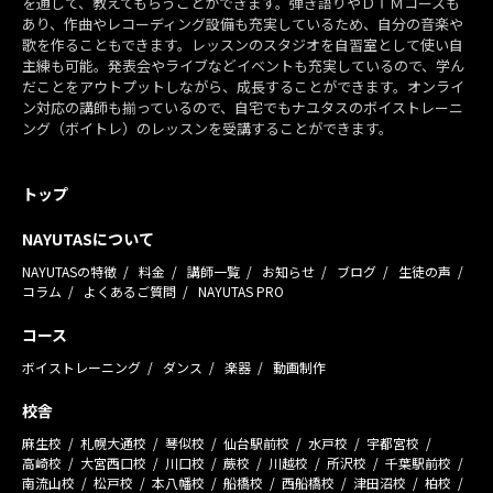
を通して、教えてもらうことができます。弾き語りやＤＴＭコースも
あり、作曲やレコーディング設備も充実しているため、自分の音楽や
歌を作ることもできます。レッスンのスタジオを自習室として使い自
主練も可能。発表会やライブなどイベントも充実しているので、学ん
だことをアウトプットしながら、成長することができます。オンライ
ン対応の講師も揃っているので、自宅でもナユタスのボイストレーニ
ング（ボイトレ）のレッスンを受講することができます。
トップ
NAYUTASについて
NAYUTASの特徴
料金
講師一覧
お知らせ
ブログ
生徒の声
コラム
よくあるご質問
NAYUTAS PRO
コース
ボイストレーニング
ダンス
楽器
動画制作
校舎
麻生校
札幌大通校
琴似校
仙台駅前校
水戸校
宇都宮校
高崎校
大宮西口校
川口校
蕨校
川越校
所沢校
千葉駅前校
南流山校
松戸校
本八幡校
船橋校
西船橋校
津田沼校
柏校