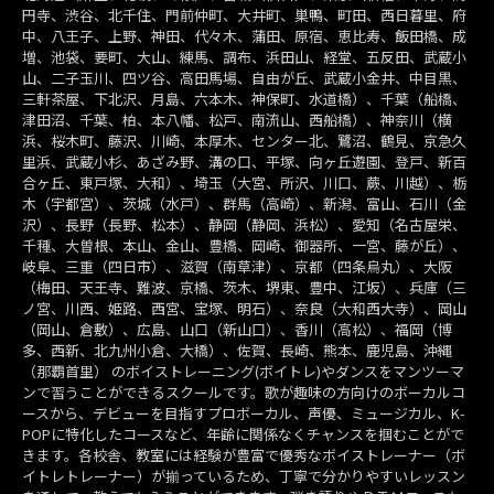
円寺、渋谷、北千住、門前仲町、大井町、巣鴨、町田、西日暮里、府
中、八王子、上野、神田、代々木、蒲田、原宿、恵比寿、飯田橋、成
増、池袋、要町、大山、練馬、調布、浜田山、経堂、五反田、武蔵小
山、二子玉川、四ツ谷、高田馬場、自由が丘、武蔵小金井、中目黒、
三軒茶屋、下北沢、月島、六本木、神保町、水道橋）、千葉（船橋、
津田沼、千葉、柏、本八幡、松戸、南流山、西船橋）、神奈川（横
浜、桜木町、藤沢、川崎、本厚木、センター北、鷺沼、鶴見、京急久
里浜、武蔵小杉、あざみ野、溝の口、平塚、向ヶ丘遊園、登戸、新百
合ヶ丘、東戸塚、大和）、埼玉（大宮、所沢、川口、蕨、川越）、栃
木（宇都宮）、茨城（水戸）、群馬（高崎）、新潟、富山、石川（金
沢）、長野（長野、松本）、静岡（静岡、浜松）、愛知（名古屋栄、
千種、大曽根、本山、金山、豊橋、岡崎、御器所、一宮、藤が丘）、
岐阜、三重（四日市）、滋賀（南草津）、京都（四条烏丸）、大阪
（梅田、天王寺、難波、京橋、茨木、堺東、豊中、江坂）、兵庫（三
ノ宮、川西、姫路、西宮、宝塚、明石）、奈良（大和西大寺）、岡山
（岡山、倉敷）、広島、山口（新山口）、香川（高松）、福岡（博
多、西新、北九州小倉、大橋）、佐賀、長崎、熊本、鹿児島、沖縄
（那覇首里） のボイストレーニング(ボイトレ)やダンスをマンツーマ
ンで習うことができるスクールです。歌が趣味の方向けのボーカルコ
ースから、デビューを目指すプロボーカル、声優、ミュージカル、K-
POPに特化したコースなど、年齢に関係なくチャンスを掴むことがで
きます。各校舎、教室には経験が豊富で優秀なボイストレーナー（ボ
イトレトレーナー）が揃っているため、丁寧で分かりやすいレッスン