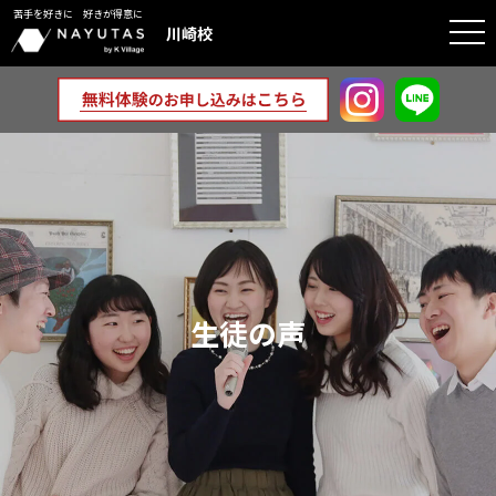
苦手を好きに 好きが得意に
togg
川崎校
navi
生徒の声