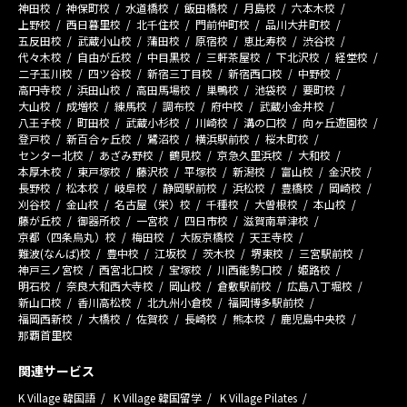
神田校
神保町校
水道橋校
飯田橋校
月島校
六本木校
上野校
西日暮里校
北千住校
門前仲町校
品川大井町校
五反田校
武蔵小山校
蒲田校
原宿校
恵比寿校
渋谷校
代々木校
自由が丘校
中目黒校
三軒茶屋校
下北沢校
経堂校
二子玉川校
四ツ谷校
新宿三丁目校
新宿西口校
中野校
高円寺校
浜田山校
高田馬場校
巣鴨校
池袋校
要町校
大山校
成増校
練馬校
調布校
府中校
武蔵小金井校
八王子校
町田校
武蔵小杉校
川崎校
溝の口校
向ヶ丘遊園校
登戸校
新百合ヶ丘校
鷺沼校
横浜駅前校
桜木町校
センター北校
あざみ野校
鶴見校
京急久里浜校
大和校
本厚木校
東戸塚校
藤沢校
平塚校
新潟校
富山校
金沢校
長野校
松本校
岐阜校
静岡駅前校
浜松校
豊橋校
岡崎校
刈谷校
金山校
名古屋（栄）校
千種校
大曽根校
本山校
藤が丘校
御器所校
一宮校
四日市校
滋賀南草津校
京都（四条烏丸）校
梅田校
大阪京橋校
天王寺校
難波(なんば)校
豊中校
江坂校
茨木校
堺東校
三宮駅前校
神戸三ノ宮校
西宮北口校
宝塚校
川西能勢口校
姫路校
明石校
奈良大和西大寺校
岡山校
倉敷駅前校
広島八丁堀校
新山口校
香川高松校
北九州小倉校
福岡博多駅前校
福岡西新校
大橋校
佐賀校
長崎校
熊本校
鹿児島中央校
那覇首里校
関連サービス
K Village 韓国語
K Village 韓国留学
K Village Pilates