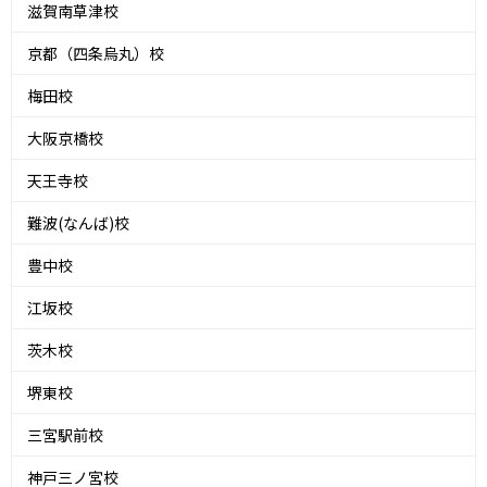
滋賀南草津校
京都（四条烏丸）校
梅田校
大阪京橋校
天王寺校
難波(なんば)校
豊中校
江坂校
茨木校
堺東校
三宮駅前校
神戸三ノ宮校