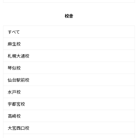
校舎
すべて
麻生校
札幌大通校
琴似校
仙台駅前校
水戸校
宇都宮校
高崎校
大宮西口校