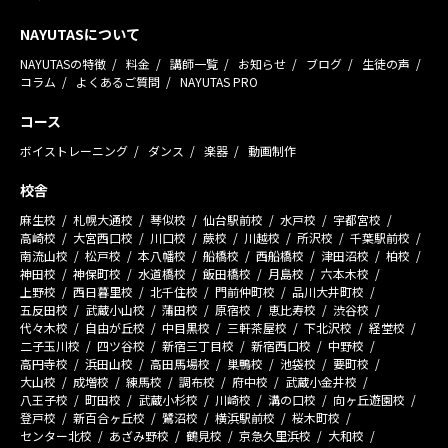
NAYUTASについて
NAYUTASの特徴
料金
講師一覧
お知らせ
ブログ
生徒の声
コラム
よくあるご質問
NAYUTAS PRO
コース
ボイストレーニング
ダンス
楽器
動画制作
校舎
麻生校
札幌大通校
琴似校
仙台駅前校
水戸校
宇都宮校
高崎校
大宮西口校
川口校
蕨校
川越校
所沢校
千葉駅前校
南流山校
松戸校
本八幡校
船橋校
西船橋校
津田沼校
柏校
神田校
神保町校
水道橋校
飯田橋校
月島校
六本木校
上野校
西日暮里校
北千住校
門前仲町校
品川大井町校
五反田校
武蔵小山校
蒲田校
原宿校
恵比寿校
渋谷校
代々木校
自由が丘校
中目黒校
三軒茶屋校
下北沢校
経堂校
二子玉川校
四ツ谷校
新宿三丁目校
新宿西口校
中野校
高円寺校
浜田山校
高田馬場校
巣鴨校
池袋校
要町校
大山校
成増校
練馬校
調布校
府中校
武蔵小金井校
八王子校
町田校
武蔵小杉校
川崎校
溝の口校
向ヶ丘遊園校
登戸校
新百合ヶ丘校
鷺沼校
横浜駅前校
桜木町校
センター北校
あざみ野校
鶴見校
京急久里浜校
大和校