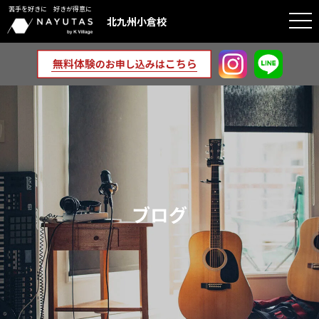
苦手を好きに 好きが得意に
togg
北九州小倉校
navi
ブログ