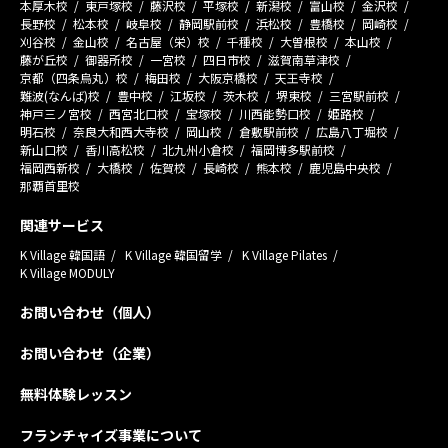
本厚木校
東戸塚校
藤沢校
平塚校
新潟校
富山校
金沢校
長野校
松本校
岐阜校
静岡駅前校
浜松校
豊橋校
岡崎校
刈谷校
金山校
名古屋（栄）校
千種校
大曽根校
本山校
藤が丘校
御器所校
一宮校
四日市校
滋賀南草津校
京都（四条烏丸）校
梅田校
大阪京橋校
天王寺校
難波(なんば)校
豊中校
江坂校
茨木校
堺東校
三宮駅前校
神戸三ノ宮校
西宮北口校
宝塚校
川西能勢口校
姫路校
明石校
奈良大和西大寺校
岡山校
倉敷駅前校
広島八丁堀校
新山口校
香川高松校
北九州小倉校
福岡博多駅前校
福岡西新校
大橋校
佐賀校
長崎校
熊本校
鹿児島中央校
那覇首里校
関連サービス
K Village 韓国語
K Village 韓国留学
K Village Pilates
K Village MODULY
お問い合わせ（個人）
お問い合わせ（企業）
無料体験レッスン
フランチャイズ事業について