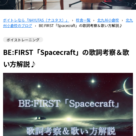
ボイトレなら「NAYUTAS（ナユタス）」
›
校舎一覧
›
北九州小倉校
›
北九
州小倉校のブログ
›
BE:FIRST「Spacecraft」の歌詞考察＆歌い方解説♪
ボイストレーニング
BE:FIRST「Spacecraft」の歌詞考察＆歌
い方解説♪