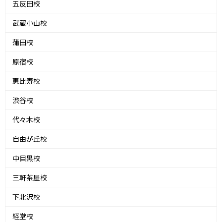
五反田校
武蔵小山校
蒲田校
原宿校
恵比寿校
渋谷校
代々木校
自由が丘校
中目黒校
三軒茶屋校
下北沢校
経堂校