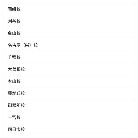
岡崎校
刈谷校
金山校
名古屋（栄）校
千種校
大曽根校
本山校
藤が丘校
御器所校
一宮校
四日市校