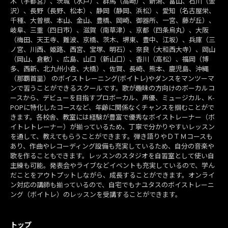
木（宇都宮）、茨城（水戸）、群馬（高崎）、新潟、富山、石川（金
沢）、長野（長野、松本）、静岡（静岡、浜松）、愛知（名古屋栄、
千種、大曽根、本山、金山、豊橋、岡崎、御器所、一宮、藤が丘）、
岐阜、三重（四日市）、滋賀（南草津）、京都（四条烏丸）、大阪
（梅田、天王寺、難波、京橋、茨木、堺東、豊中、江坂）、兵庫（三
ノ宮、川西、姫路、西宮、宝塚、明石）、奈良（大和西大寺）、岡山
（岡山、倉敷）、広島、山口（新山口）、香川（高松）、福岡（博
多、西新、北九州小倉、大橋）、佐賀、長崎、熊本、鹿児島、沖縄
（那覇首里） のボイストレーニング(ボイトレ)やダンスをマンツーマ
ンで習うことができるスクールです。歌が趣味の方向けのボーカルコ
ースから、デビューを目指すプロボーカル、声優、ミュージカル、K-
POPに特化したコースなど、年齢に関係なくチャンスを掴むことがで
きます。各校舎、教室には経験が豊富で優秀なボイストレーナー（ボ
イトレトレーナー）が揃っているため、丁寧で分かりやすいレッスン
を通して、教えてもらうことができます。弾き語りやＤＴＭコースも
あり、作曲やレコーディング設備も充実しているため、自分の音楽や
歌を作ることもできます。レッスンのスタジオを自習室として使い自
主練も可能。発表会やライブなどイベントも充実しているので、学ん
だことをアウトプットしながら、成長することができます。オンライ
ン対応の講師も揃っているので、自宅でもナユタスのボイストレーニ
ング（ボイトレ）のレッスンを受講することができます。
トップ