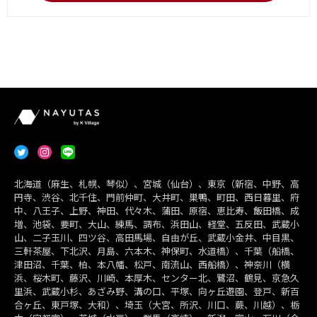
北海道（麻生、札幌、琴似）、宮城（仙台）、東京（新宿、中野、高
円寺、渋谷、北千住、門前仲町、大井町、巣鴨、町田、西日暮里、府
中、八王子、上野、神田、代々木、蒲田、原宿、恵比寿、飯田橋、成
増、池袋、要町、大山、練馬、調布、浜田山、経堂、五反田、武蔵小
山、二子玉川、四ツ谷、高田馬場、自由が丘、武蔵小金井、中目黒、
三軒茶屋、下北沢、月島、六本木、神保町、水道橋）、千葉（船橋、
津田沼、千葉、柏、本八幡、松戸、南流山、西船橋）、神奈川（横
浜、桜木町、藤沢、川崎、本厚木、センター北、鷺沼、鶴見、京急久
里浜、武蔵小杉、あざみ野、溝の口、平塚、向ヶ丘遊園、登戸、新百
合ヶ丘、東戸塚、大和）、埼玉（大宮、所沢、川口、蕨、川越）、栃