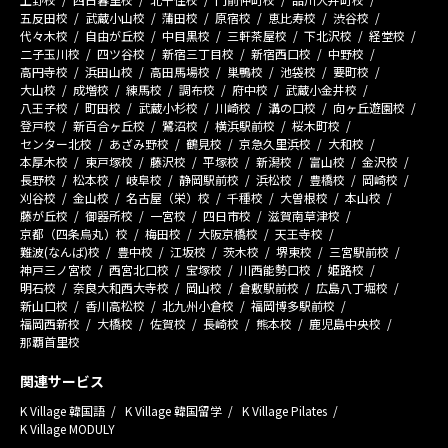
五反田校
武蔵小山校
蒲田校
原宿校
恵比寿校
渋谷校
代々木校
自由が丘校
中目黒校
三軒茶屋校
下北沢校
経堂校
二子玉川校
四ツ谷校
新宿三丁目校
新宿西口校
中野校
高円寺校
浜田山校
高田馬場校
巣鴨校
池袋校
要町校
大山校
成増校
練馬校
調布校
府中校
武蔵小金井校
八王子校
町田校
武蔵小杉校
川崎校
溝の口校
向ヶ丘遊園校
登戸校
新百合ヶ丘校
鷺沼校
横浜駅前校
桜木町校
センター北校
あざみ野校
鶴見校
京急久里浜校
大和校
本厚木校
東戸塚校
藤沢校
平塚校
新潟校
富山校
金沢校
長野校
松本校
岐阜校
静岡駅前校
浜松校
豊橋校
岡崎校
刈谷校
金山校
名古屋（栄）校
千種校
大曽根校
本山校
藤が丘校
御器所校
一宮校
四日市校
滋賀南草津校
京都（四条烏丸）校
梅田校
大阪京橋校
天王寺校
難波(なんば)校
豊中校
江坂校
茨木校
堺東校
三宮駅前校
神戸三ノ宮校
西宮北口校
宝塚校
川西能勢口校
姫路校
明石校
奈良大和西大寺校
岡山校
倉敷駅前校
広島八丁堀校
新山口校
香川高松校
北九州小倉校
福岡博多駅前校
福岡西新校
大橋校
佐賀校
長崎校
熊本校
鹿児島中央校
那覇首里校
関連サービス
K Village 韓国語
K Village 韓国留学
K Village Pilates
K Village MODULY