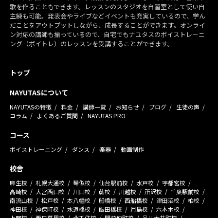
歌を作ることもできます。レッスンのスタジオを自習室として使い自
主練も可能。発表会やライブなどイベントも充実しているので、学ん
だことをアウトプットしながら、成長することができます。オンライ
ン対応の講師も揃っているので、自宅でもナユタスのボイストレーニ
ング（ボイトレ）のレッスンを受講することができます。
トップ
NAYUTASについて
NAYUTASの特徴
料金
講師一覧
お知らせ
ブログ
生徒の声
コラム
よくあるご質問
NAYUTAS PRO
コース
ボイストレーニング
ダンス
楽器
動画制作
校舎
麻生校
札幌大通校
琴似校
仙台駅前校
水戸校
宇都宮校
高崎校
大宮西口校
川口校
蕨校
川越校
所沢校
千葉駅前校
南流山校
松戸校
本八幡校
船橋校
西船橋校
津田沼校
柏校
神田校
神保町校
水道橋校
飯田橋校
月島校
六本木校
上野校
西日暮里校
北千住校
門前仲町校
品川大井町校