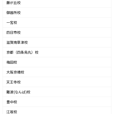
藤が丘校
御器所校
一宮校
四日市校
滋賀南草津校
京都（四条烏丸）校
梅田校
大阪京橋校
天王寺校
難波(なんば)校
豊中校
江坂校