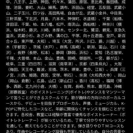
中、八王子、上野、神田、代々木、蒲田、原宿、恵比寿、飯田橋、成
増、池袋、要町、大山、練馬、調布、浜田山、経堂、五反田、武蔵小
山、二子玉川、四ツ谷、高田馬場、自由が丘、武蔵小金井、中目黒、
三軒茶屋、下北沢、月島、六本木、神保町、水道橋）、千葉（船橋、
津田沼、千葉、柏、本八幡、松戸、南流山、西船橋）、神奈川（横
浜、桜木町、藤沢、川崎、本厚木、センター北、鷺沼、鶴見、京急久
里浜、武蔵小杉、あざみ野、溝の口、平塚、向ヶ丘遊園、登戸、新百
合ヶ丘、東戸塚、大和）、埼玉（大宮、所沢、川口、蕨、川越）、栃
木（宇都宮）、茨城（水戸）、群馬（高崎）、新潟、富山、石川（金
沢）、長野（長野、松本）、静岡（静岡、浜松）、愛知（名古屋栄、
千種、大曽根、本山、金山、豊橋、岡崎、御器所、一宮、藤が丘）、
岐阜、三重（四日市）、滋賀（南草津）、京都（四条烏丸）、大阪
（梅田、天王寺、難波、京橋、茨木、堺東、豊中、江坂）、兵庫（三
ノ宮、川西、姫路、西宮、宝塚、明石）、奈良（大和西大寺）、岡山
（岡山、倉敷）、広島、山口（新山口）、香川（高松）、福岡（博
多、西新、北九州小倉、大橋）、佐賀、長崎、熊本、鹿児島、沖縄
（那覇首里） のボイストレーニング(ボイトレ)やダンスをマンツーマ
ンで習うことができるスクールです。歌が趣味の方向けのボーカルコ
ースから、デビューを目指すプロボーカル、声優、ミュージカル、K-
POPに特化したコースなど、年齢に関係なくチャンスを掴むことがで
きます。各校舎、教室には経験が豊富で優秀なボイストレーナー（ボ
イトレトレーナー）が揃っているため、丁寧で分かりやすいレッスン
を通して、教えてもらうことができます。弾き語りやＤＴＭコースも
あり、作曲やレコーディング設備も充実しているため、自分の音楽や