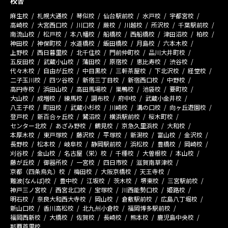
校舎
麻生校
札幌大通校
琴似校
仙台駅前校
水戸校
宇都宮校
高崎校
大宮西口校
川口校
蕨校
川越校
所沢校
千葉駅前校
南流山校
松戸校
本八幡校
船橋校
西船橋校
津田沼校
柏校
神田校
神保町校
水道橋校
飯田橋校
月島校
六本木校
上野校
西日暮里校
北千住校
門前仲町校
品川大井町校
五反田校
武蔵小山校
蒲田校
原宿校
恵比寿校
渋谷校
代々木校
自由が丘校
中目黒校
三軒茶屋校
下北沢校
経堂校
二子玉川校
四ツ谷校
新宿三丁目校
新宿西口校
中野校
高円寺校
浜田山校
高田馬場校
巣鴨校
池袋校
要町校
大山校
成増校
練馬校
調布校
府中校
武蔵小金井校
八王子校
町田校
武蔵小杉校
川崎校
溝の口校
向ヶ丘遊園校
登戸校
新百合ヶ丘校
鷺沼校
横浜駅前校
桜木町校
センター北校
あざみ野校
鶴見校
京急久里浜校
大和校
本厚木校
東戸塚校
藤沢校
平塚校
新潟校
富山校
金沢校
長野校
松本校
岐阜校
静岡駅前校
浜松校
豊橋校
岡崎校
刈谷校
金山校
名古屋（栄）校
千種校
大曽根校
本山校
藤が丘校
御器所校
一宮校
四日市校
滋賀南草津校
京都（四条烏丸）校
梅田校
大阪京橋校
天王寺校
難波(なんば)校
豊中校
江坂校
茨木校
堺東校
三宮駅前校
神戸三ノ宮校
西宮北口校
宝塚校
川西能勢口校
姫路校
明石校
奈良大和西大寺校
岡山校
倉敷駅前校
広島八丁堀校
新山口校
香川高松校
北九州小倉校
福岡博多駅前校
福岡西新校
大橋校
佐賀校
長崎校
熊本校
鹿児島中央校
那覇首里校