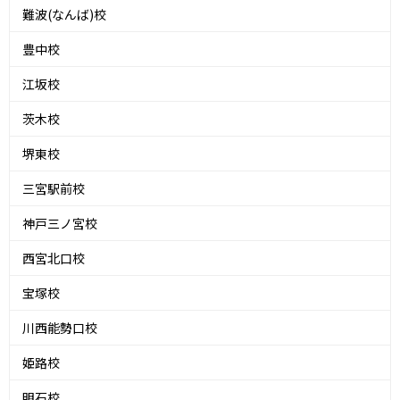
難波(なんば)校
豊中校
江坂校
茨木校
堺東校
三宮駅前校
神戸三ノ宮校
西宮北口校
宝塚校
川西能勢口校
姫路校
明石校