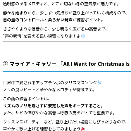
透明感のあるメロディと、どこか切ない冬の空気感が魅力です。
静かな始まりから、少しずつ気持ちが盛り上がっていく構成なので、
息の量のコントロール
と
柔らかい発声
が練習ポイント。
ささやくような低音から、少し明るく広がる中高音まで、
“声の表情”を変える良い練習になりますよ
② マライア・キャリー 『All I Want for Christmas Is
世界中で愛されるアップテンポのクリスマスソング
ノリの良いビートと華やかなメロディが特徴です。
この曲の練習ポイントは、
リズムのノリを崩さずに安定した声をキープすること
。
また、サビの伸びやかな高音は呼吸の支えがとても重要です。
クリスマスパーティーなど、盛り上げたい場面にもぴったりなので、
華やかに歌い上げる練習をしてみましょう