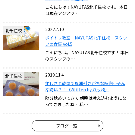
こんにちは！NAYUTAS北千住校です。 本日
は現在アジアツ…
2022.7.10
北千住校
ボイトレ教室 NAYUTAS北千住校 スタッ
フの食事 vol.5
こんにちは。 NAYUTAS北千住校です！ 本日
のスタッフの…
2019.11.4
北千住校
忙しさと乾燥で風邪引きがちな時期…そん
な時は？！（Wtitten by 八ッ橋）
随分秋めいてきて 朝晩は冷え込むようにな
ってきましたね… 私…
ブログ一覧