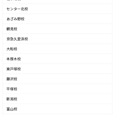
センター北校
あざみ野校
鶴見校
京急久里浜校
大和校
本厚木校
東戸塚校
藤沢校
平塚校
新潟校
富山校