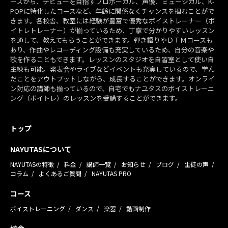
ースから、デビューを目指すプロボーカル、声優、ミュージカル、K-
POPに特化したコースなど、年齢に関係なくチャンスを掴むことがで
きます。各校舎、教室には経験が豊富で優秀なボイストレーナー（ボ
イトレトレーナー）が揃っているため、丁寧で分かりやすいレッスン
を通して、教えてもらうことができます。弾き語りやＤＴＭコースも
あり、作曲やレコーディング設備も充実しているため、自分の音楽や
歌を作ることもできます。レッスンのスタジオを自習室として使い自
主練も可能。発表会やライブなどイベントも充実しているので、学ん
だことをアウトプットしながら、成長することができます。オンライ
ン対応の講師も揃っているので、自宅でもナユタスのボイストレーニ
ング（ボイトレ）のレッスンを受講することができます。
トップ
NAYUTASについて
NAYUTASの特徴
料金
講師一覧
お知らせ
ブログ
生徒の声
コラム
よくあるご質問
NAYUTAS PRO
コース
ボイストレーニング
ダンス
楽器
動画制作