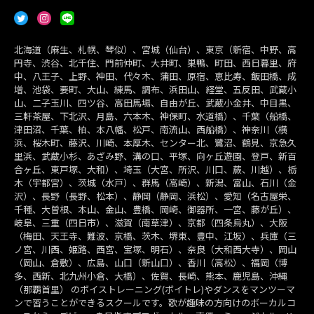
北海道（麻生、札幌、琴似）、宮城（仙台）、東京（新宿、中野、高
円寺、渋谷、北千住、門前仲町、大井町、巣鴨、町田、西日暮里、府
中、八王子、上野、神田、代々木、蒲田、原宿、恵比寿、飯田橋、成
増、池袋、要町、大山、練馬、調布、浜田山、経堂、五反田、武蔵小
山、二子玉川、四ツ谷、高田馬場、自由が丘、武蔵小金井、中目黒、
三軒茶屋、下北沢、月島、六本木、神保町、水道橋）、千葉（船橋、
津田沼、千葉、柏、本八幡、松戸、南流山、西船橋）、神奈川（横
浜、桜木町、藤沢、川崎、本厚木、センター北、鷺沼、鶴見、京急久
里浜、武蔵小杉、あざみ野、溝の口、平塚、向ヶ丘遊園、登戸、新百
合ヶ丘、東戸塚、大和）、埼玉（大宮、所沢、川口、蕨、川越）、栃
木（宇都宮）、茨城（水戸）、群馬（高崎）、新潟、富山、石川（金
沢）、長野（長野、松本）、静岡（静岡、浜松）、愛知（名古屋栄、
千種、大曽根、本山、金山、豊橋、岡崎、御器所、一宮、藤が丘）、
岐阜、三重（四日市）、滋賀（南草津）、京都（四条烏丸）、大阪
（梅田、天王寺、難波、京橋、茨木、堺東、豊中、江坂）、兵庫（三
ノ宮、川西、姫路、西宮、宝塚、明石）、奈良（大和西大寺）、岡山
（岡山、倉敷）、広島、山口（新山口）、香川（高松）、福岡（博
多、西新、北九州小倉、大橋）、佐賀、長崎、熊本、鹿児島、沖縄
（那覇首里） のボイストレーニング(ボイトレ)やダンスをマンツーマ
ンで習うことができるスクールです。歌が趣味の方向けのボーカルコ