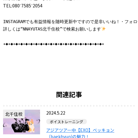
TEL:080⁻7585⁻2054
INSTAGRAMでも有益情報を随時更新中ですので是非いいね！・フォ
詳しくは“NNAYUTAS北千住校”で検索お願いします
✴︎◆✴︎◆✴︎◆✴︎◆✴︎◆✴︎◆✴︎◆✴︎◆✴︎◆✴︎◆✴︎◆✴︎◆✴︎◆✴︎◆✴︎◆✴︎◆✴︎◆✴︎◆✴︎◆✴︎◆✴︎
関連記事
2024.5.22
北千住校
ボイストレーニング
アジアツアー中【EXO】ベッキョン
（baekhyun)の魅力！