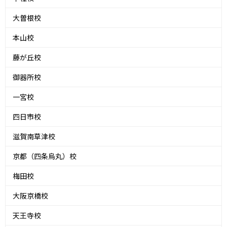
大曽根校
本山校
藤が丘校
御器所校
一宮校
四日市校
滋賀南草津校
京都（四条烏丸）校
梅田校
大阪京橋校
天王寺校