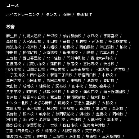
コース
ボイストレーニング
ダンス
楽器
動画制作
校舎
麻生校
札幌大通校
琴似校
仙台駅前校
水戸校
宇都宮校
高崎校
大宮西口校
川口校
蕨校
川越校
所沢校
千葉駅前校
南流山校
松戸校
本八幡校
船橋校
西船橋校
津田沼校
柏校
神田校
神保町校
水道橋校
飯田橋校
月島校
六本木校
上野校
西日暮里校
北千住校
門前仲町校
品川大井町校
五反田校
武蔵小山校
蒲田校
原宿校
恵比寿校
渋谷校
代々木校
自由が丘校
中目黒校
三軒茶屋校
下北沢校
経堂校
二子玉川校
四ツ谷校
新宿三丁目校
新宿西口校
中野校
高円寺校
浜田山校
高田馬場校
巣鴨校
池袋校
要町校
大山校
成増校
練馬校
調布校
府中校
武蔵小金井校
八王子校
町田校
武蔵小杉校
川崎校
溝の口校
向ヶ丘遊園校
登戸校
新百合ヶ丘校
鷺沼校
横浜駅前校
桜木町校
センター北校
あざみ野校
鶴見校
京急久里浜校
大和校
本厚木校
東戸塚校
藤沢校
平塚校
新潟校
富山校
金沢校
長野校
松本校
岐阜校
静岡駅前校
浜松校
豊橋校
岡崎校
刈谷校
金山校
名古屋（栄）校
千種校
大曽根校
本山校
藤が丘校
御器所校
一宮校
四日市校
滋賀南草津校
京都（四条烏丸）校
梅田校
大阪京橋校
天王寺校
難波(なんば)校
豊中校
江坂校
茨木校
堺東校
三宮駅前校