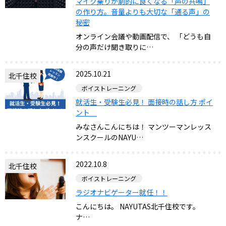
マイク乗りが劇的に良くなる「声の共鳴」
の作り方。音量よりも大切な「通る声」の
秘密
オンライン会議や動画配信で、 「どうも自
分の声だけ聞き取りに…
2025.10.21
北千住校
ボイストレーニング
就活生・受験生必見！ 面接時の話し方 ポイ
ント
みなさんこんにちは！ マンツーマンレッス
ンスクールのNAYU…
2022.10.8
北千住校
ボイストレーニング
ラジオナビゲーター就任！！
こんにちは。 NAYUTAS北千住校です。
ナ…