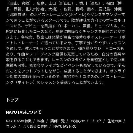
（岡山、倉敷）、広島、山口（新山口）、香川（高松）、福岡（博
多、西新、北九州小倉、大橋）、佐賀、長崎、熊本、鹿児島、沖縄
（那覇首里） のボイストレーニング(ボイトレ)やダンスをマンツーマ
ンで習うことができるスクールです。歌が趣味の方向けのボーカルコ
ースから、デビューを目指すプロボーカル、声優、ミュージカル、K-
POPに特化したコースなど、年齢に関係なくチャンスを掴むことがで
きます。各校舎、教室には経験が豊富で優秀なボイストレーナー（ボ
イトレトレーナー）が揃っているため、丁寧で分かりやすいレッスン
を通して、教えてもらうことができます。弾き語りやＤＴＭコースも
あり、作曲やレコーディング設備も充実しているため、自分の音楽や
歌を作ることもできます。レッスンのスタジオを自習室として使い自
主練も可能。発表会やライブなどイベントも充実しているので、学ん
だことをアウトプットしながら、成長することができます。オンライ
ン対応の講師も揃っているので、自宅でもナユタスのボイストレーニ
ング（ボイトレ）のレッスンを受講することができます。
トップ
NAYUTASについて
NAYUTASの特徴
料金
講師一覧
お知らせ
ブログ
生徒の声
コラム
よくあるご質問
NAYUTAS PRO