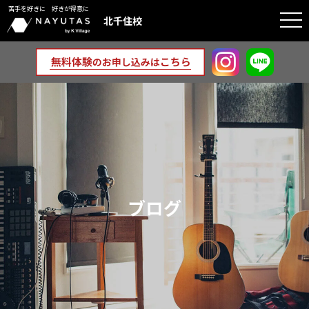
苦手を好きに 好きが得意に
togg
北千住校
navi
ブログ