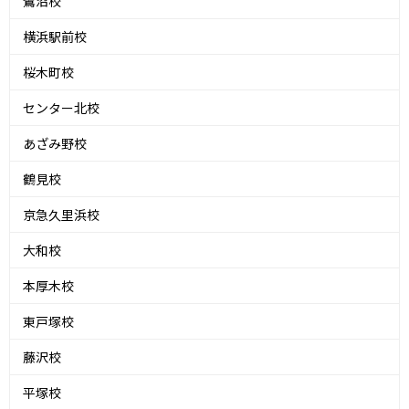
鷺沼校
横浜駅前校
桜木町校
センター北校
あざみ野校
鶴見校
京急久里浜校
大和校
本厚木校
東戸塚校
藤沢校
平塚校