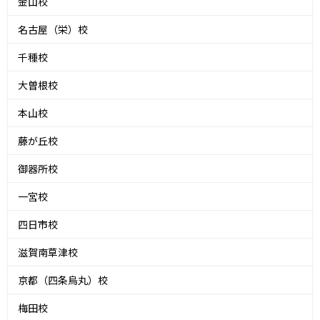
金山校
名古屋（栄）校
千種校
大曽根校
本山校
藤が丘校
御器所校
一宮校
四日市校
滋賀南草津校
京都（四条烏丸）校
梅田校