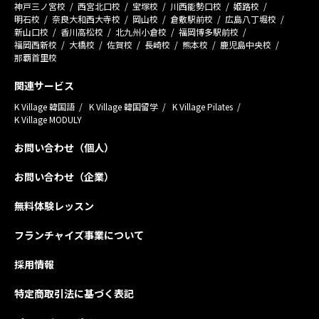
神戸三ノ宮校
西宮北口校
宝塚校
川西能勢口校
姫路校
明石校
奈良大和西大寺校
岡山校
倉敷駅前校
広島八丁堀校
新山口校
香川高松校
北九州小倉校
福岡博多駅前校
福岡西新校
大橋校
佐賀校
長崎校
熊本校
鹿児島中央校
那覇首里校
関連サービス
K Village 韓国語
K Village 韓国留学
K Village Pilates
K Village MODULY
お問い合わせ（個人）
お問い合わせ（企業）
無料体験レッスン
フランチャイズ事業について
採用情報
特定商取引法に基づく表記