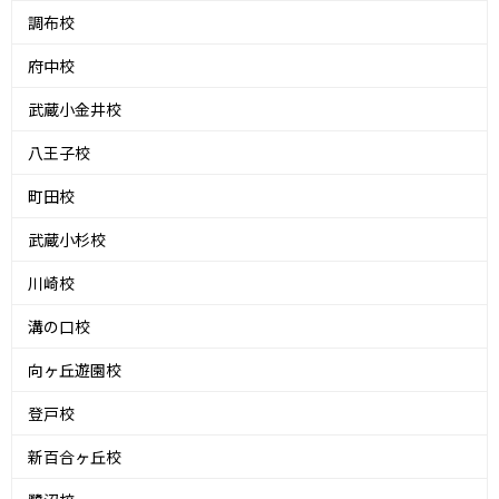
調布校
府中校
武蔵小金井校
八王子校
町田校
武蔵小杉校
川崎校
溝の口校
向ヶ丘遊園校
登戸校
新百合ヶ丘校