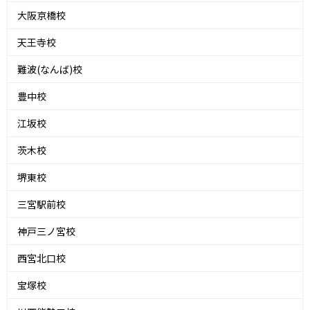
大阪京橋校
天王寺校
難波(なんば)校
豊中校
江坂校
茨木校
堺東校
三宮駅前校
神戸三ノ宮校
西宮北口校
宝塚校