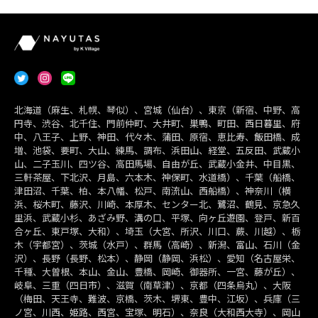
北海道（麻生、札幌、琴似）、宮城（仙台）、東京（新宿、中野、高
円寺、渋谷、北千住、門前仲町、大井町、巣鴨、町田、西日暮里、府
中、八王子、上野、神田、代々木、蒲田、原宿、恵比寿、飯田橋、成
増、池袋、要町、大山、練馬、調布、浜田山、経堂、五反田、武蔵小
山、二子玉川、四ツ谷、高田馬場、自由が丘、武蔵小金井、中目黒、
三軒茶屋、下北沢、月島、六本木、神保町、水道橋）、千葉（船橋、
津田沼、千葉、柏、本八幡、松戸、南流山、西船橋）、神奈川（横
浜、桜木町、藤沢、川崎、本厚木、センター北、鷺沼、鶴見、京急久
里浜、武蔵小杉、あざみ野、溝の口、平塚、向ヶ丘遊園、登戸、新百
合ヶ丘、東戸塚、大和）、埼玉（大宮、所沢、川口、蕨、川越）、栃
木（宇都宮）、茨城（水戸）、群馬（高崎）、新潟、富山、石川（金
沢）、長野（長野、松本）、静岡（静岡、浜松）、愛知（名古屋栄、
千種、大曽根、本山、金山、豊橋、岡崎、御器所、一宮、藤が丘）、
岐阜、三重（四日市）、滋賀（南草津）、京都（四条烏丸）、大阪
（梅田、天王寺、難波、京橋、茨木、堺東、豊中、江坂）、兵庫（三
ノ宮、川西、姫路、西宮、宝塚、明石）、奈良（大和西大寺）、岡山