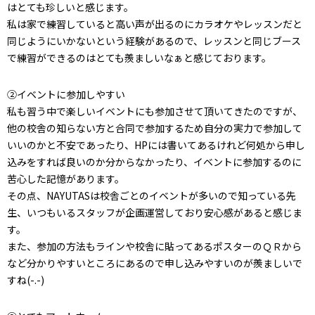
はとても珍しいと感じます。
私は家で練習していると高い声が出るのにカラオケやレッスンだと
同じようにいかないという経験があるので、レッスンと同じブース
で練習ができるのはとても羨ましいなぁと感じております。
②イベントに参加しやすい
私も習う中で楽しいイベントにも参加させて頂いてきたのですが、
他の校舎の知らない方と合同で参加するため自分の実力で参加して
いいのかと不安であったり、HPには書いてあるけれど何処から申し
込みをすれば良いのか分からなかったり、イベントに参加するのに
苦心した記憶があります。
その点、NAYUTASは校舎ごとのイベントが多いので知っている先
生、いつもいるスタッフが企画運営しており安心感があると感じま
す。
また、参加の方法もラインや校舎に貼ってあるポスターのＱＲから
など分かりやすいところにあるので申し込みやすいのが羨ましいで
すね(-.-)