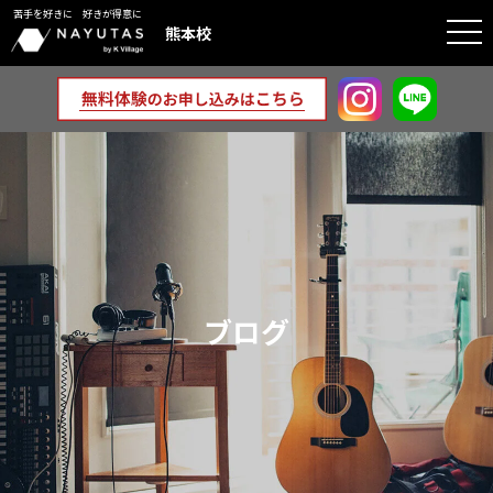
苦手を好きに 好きが得意に
togg
熊本校
navi
ブログ