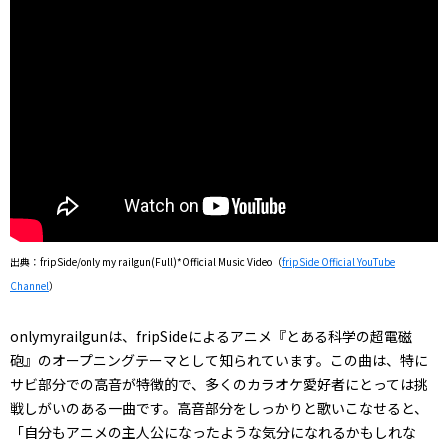
出典：fripSide/only my railgun(Full)*Official Music Video（
fripSide Official YouTube
Channel
）
onlymyrailgunは、fripSideによるアニメ『とある科学の超電磁
砲』のオープニングテーマとして知られています。この曲は、特に
サビ部分での高音が特徴的で、多くのカラオケ愛好者にとっては挑
戦しがいのある一曲です。高音部分をしっかりと歌いこなせると、
「自分もアニメの主人公になったような気分になれるかもしれな