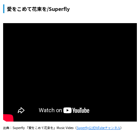
愛をこめて花束を/Superfly
出典：Superfly 『愛をこめて花束を』Music Video（
Superfly公式YoTubeチャンネル
）