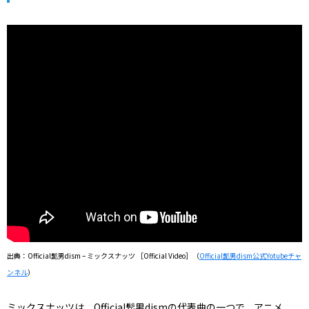
出典：Official髭男dism – ミックスナッツ ［Official Video］（
Official髭男dism公式Yotubeチャ
ンネル
）
ミックスナッツは、Official髭男dismの代表曲の一つで、アニメ