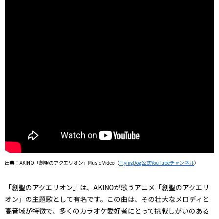
出典：AKINO「創聖のアクエリオン」Music Video（
FlyingDog公式YouTubeチャンネル
）
「創聖のアクエリオン」は、AKINOが歌うアニメ「創聖のアクエリ
オン」の主題歌として有名です。この曲は、その壮大なメロディと
高音域が特徴で、多くのカラオケ愛好者にとって挑戦しがいのある