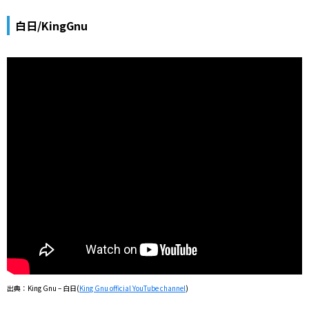
白日/KingGnu
出典：King Gnu – 白日(
King Gnu official YouTube channel
)