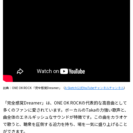
出典：ONE OK ROCK 「完全感覚Dreamer」（
A-Sketch公式YouTubeチャンネルチャンネル
）
「完全感覚Dreamer」は、ONE OK ROCKの代表的な高音曲として
多くのファンに愛されています。ボーカルのTakaの力強い歌声と、
曲全体のエネルギッシュなサウンドが特徴です。この曲をカラオケ
で歌うと、聴衆を圧倒する迫力を持ち、場を一気に盛り上げること
ができます。