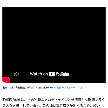
出典：tuki.『晩餐歌』Official Music Video（
tuki.公式YouTubeチャンネル
）
晩餐歌/tuki.は、その独特なメロディラインと感情豊かな歌詞で多く
の人々を魅了しています。この曲は高音域を多用するため、歌い手