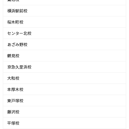
横浜駅前校
桜木町校
センター北校
あざみ野校
鶴見校
京急久里浜校
大和校
本厚木校
東戸塚校
藤沢校
平塚校