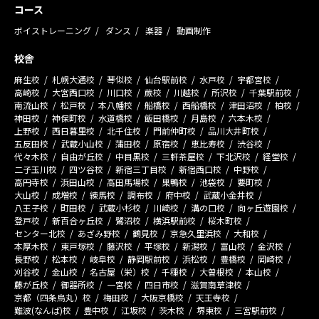
コース
ボイストレーニング
ダンス
楽器
動画制作
校舎
麻生校
札幌大通校
琴似校
仙台駅前校
水戸校
宇都宮校
高崎校
大宮西口校
川口校
蕨校
川越校
所沢校
千葉駅前校
南流山校
松戸校
本八幡校
船橋校
西船橋校
津田沼校
柏校
神田校
神保町校
水道橋校
飯田橋校
月島校
六本木校
上野校
西日暮里校
北千住校
門前仲町校
品川大井町校
五反田校
武蔵小山校
蒲田校
原宿校
恵比寿校
渋谷校
代々木校
自由が丘校
中目黒校
三軒茶屋校
下北沢校
経堂校
二子玉川校
四ツ谷校
新宿三丁目校
新宿西口校
中野校
高円寺校
浜田山校
高田馬場校
巣鴨校
池袋校
要町校
大山校
成増校
練馬校
調布校
府中校
武蔵小金井校
八王子校
町田校
武蔵小杉校
川崎校
溝の口校
向ヶ丘遊園校
登戸校
新百合ヶ丘校
鷺沼校
横浜駅前校
桜木町校
センター北校
あざみ野校
鶴見校
京急久里浜校
大和校
本厚木校
東戸塚校
藤沢校
平塚校
新潟校
富山校
金沢校
長野校
松本校
岐阜校
静岡駅前校
浜松校
豊橋校
岡崎校
刈谷校
金山校
名古屋（栄）校
千種校
大曽根校
本山校
藤が丘校
御器所校
一宮校
四日市校
滋賀南草津校
京都（四条烏丸）校
梅田校
大阪京橋校
天王寺校
難波(なんば)校
豊中校
江坂校
茨木校
堺東校
三宮駅前校