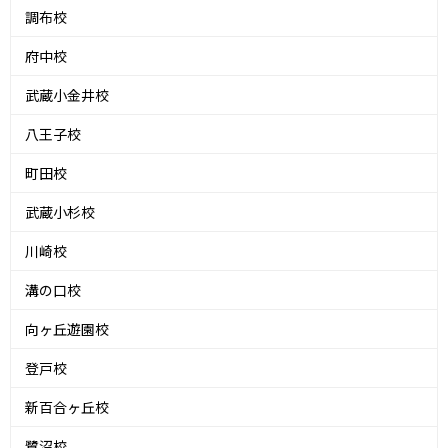
調布校
府中校
武蔵小金井校
八王子校
町田校
武蔵小杉校
川崎校
溝の口校
向ヶ丘遊園校
登戸校
新百合ヶ丘校
鷺沼校