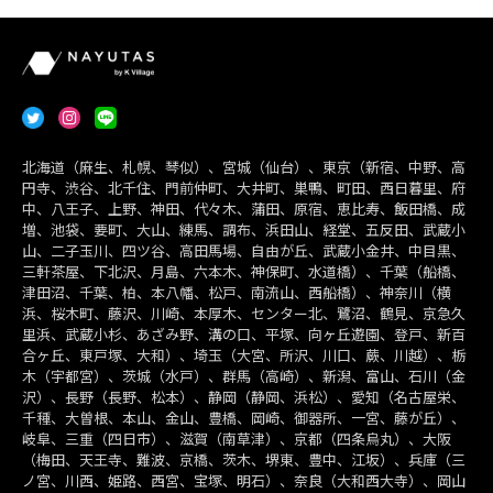
北海道（麻生、札幌、琴似）、宮城（仙台）、東京（新宿、中野、高
円寺、渋谷、北千住、門前仲町、大井町、巣鴨、町田、西日暮里、府
中、八王子、上野、神田、代々木、蒲田、原宿、恵比寿、飯田橋、成
増、池袋、要町、大山、練馬、調布、浜田山、経堂、五反田、武蔵小
山、二子玉川、四ツ谷、高田馬場、自由が丘、武蔵小金井、中目黒、
三軒茶屋、下北沢、月島、六本木、神保町、水道橋）、千葉（船橋、
津田沼、千葉、柏、本八幡、松戸、南流山、西船橋）、神奈川（横
浜、桜木町、藤沢、川崎、本厚木、センター北、鷺沼、鶴見、京急久
里浜、武蔵小杉、あざみ野、溝の口、平塚、向ヶ丘遊園、登戸、新百
合ヶ丘、東戸塚、大和）、埼玉（大宮、所沢、川口、蕨、川越）、栃
木（宇都宮）、茨城（水戸）、群馬（高崎）、新潟、富山、石川（金
沢）、長野（長野、松本）、静岡（静岡、浜松）、愛知（名古屋栄、
千種、大曽根、本山、金山、豊橋、岡崎、御器所、一宮、藤が丘）、
岐阜、三重（四日市）、滋賀（南草津）、京都（四条烏丸）、大阪
（梅田、天王寺、難波、京橋、茨木、堺東、豊中、江坂）、兵庫（三
ノ宮、川西、姫路、西宮、宝塚、明石）、奈良（大和西大寺）、岡山