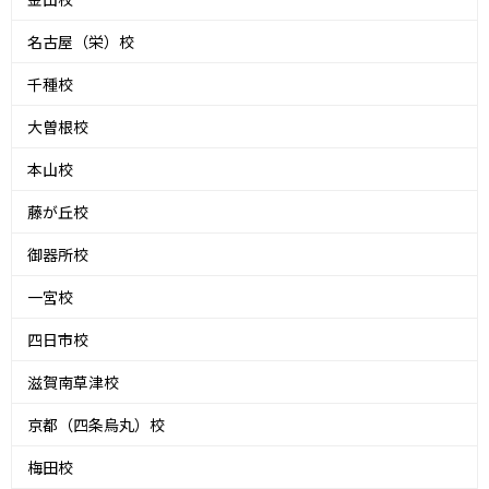
名古屋（栄）校
千種校
大曽根校
本山校
藤が丘校
御器所校
一宮校
四日市校
滋賀南草津校
京都（四条烏丸）校
梅田校