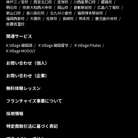
神戸三ノ宮校
西宮北口校
宝塚校
川西能勢口校
姫路校
明石校
奈良大和西大寺校
岡山校
倉敷駅前校
広島八丁堀校
新山口校
香川高松校
北九州小倉校
福岡博多駅前校
福岡西新校
大橋校
佐賀校
長崎校
熊本校
鹿児島中央校
那覇首里校
関連サービス
K Village 韓国語
K Village 韓国留学
K Village Pilates
K Village MODULY
お問い合わせ（個人）
お問い合わせ（企業）
無料体験レッスン
フランチャイズ事業について
採用情報
特定商取引法に基づく表記