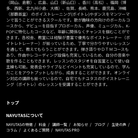
（岡山、倉敷）、広島、山口（新山口）、香川（高松）、福岡（博
多、西新、北九州小倉、大橋）、佐賀、長崎、熊本、鹿児島、沖縄
（那覇首里） のボイストレーニング(ボイトレ)やダンスをマンツーマ
ンで習うことができるスクールです。歌が趣味の方向けのボーカルコ
ースから、デビューを目指すプロボーカル、声優、ミュージカル、K-
POPに特化したコースなど、年齢に関係なくチャンスを掴むことがで
きます。各校舎、教室には経験が豊富で優秀なボイストレーナー（ボ
イトレトレーナー）が揃っているため、丁寧で分かりやすいレッスン
を通して、教えてもらうことができます。弾き語りやＤＴＭコースも
あり、作曲やレコーディング設備も充実しているため、自分の音楽や
歌を作ることもできます。レッスンのスタジオを自習室として使い自
主練も可能。発表会やライブなどイベントも充実しているので、学ん
だことをアウトプットしながら、成長することができます。オンライ
ン対応の講師も揃っているので、自宅でもナユタスのボイストレーニ
ング（ボイトレ）のレッスンを受講することができます。
トップ
NAYUTASについて
NAYUTASの特徴
料金
講師一覧
お知らせ
ブログ
生徒の声
コラム
よくあるご質問
NAYUTAS PRO