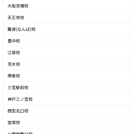
大阪京橋校
天王寺校
難波(なんば)校
豊中校
江坂校
茨木校
堺東校
三宮駅前校
神戸三ノ宮校
西宮北口校
宝塚校
川西能勢口校