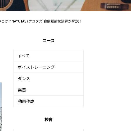
は？NAYUTAS (ナユタス)倉敷駅前校講師が解説！
コース
すべて
ボイストレーニング
ダンス
楽器
動画作成
校舎