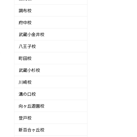
調布校
府中校
武蔵小金井校
八王子校
し
町田校
武蔵小杉校
で
川崎校
溝の口校
向ヶ丘遊園校
登戸校
新百合ヶ丘校