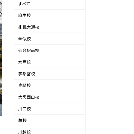
すべて
麻生校
札幌大通校
琴似校
仙台駅前校
水戸校
宇都宮校
高崎校
大宮西口校
川口校
蕨校
川越校