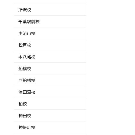
所沢校
千葉駅前校
南流山校
松戸校
本八幡校
船橋校
、
西船橋校
」
津田沼校
柏校
神田校
神保町校
ス