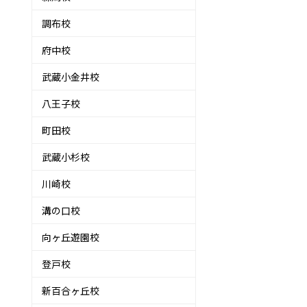
調布校
府中校
武蔵小金井校
八王子校
町田校
武蔵小杉校
川崎校
溝の口校
向ヶ丘遊園校
登戸校
新百合ヶ丘校