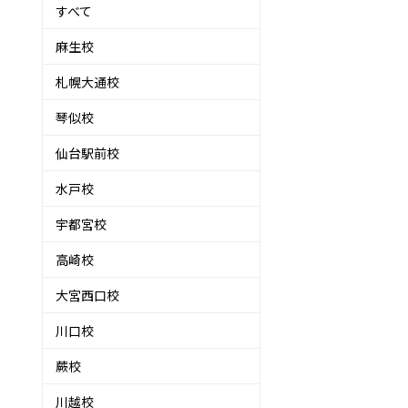
すべて
麻生校
札幌大通校
琴似校
仙台駅前校
水戸校
宇都宮校
高崎校
大宮西口校
川口校
蕨校
ん
川越校