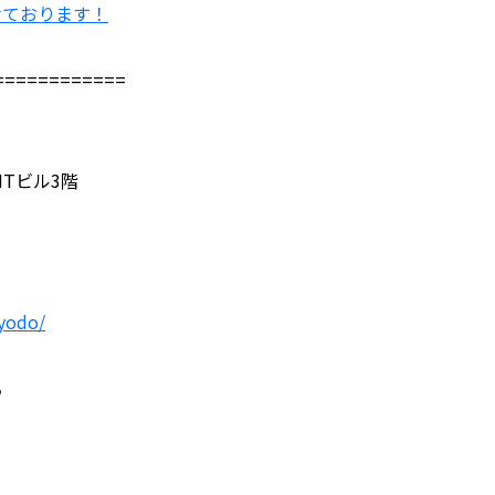
けております！
============
MTビル3階
kyodo/
♪