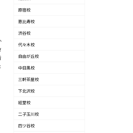
原宿校
恵比寿校
渋谷校
か
代々木校
さ
自由が丘校
皆
た
中目黒校
三軒茶屋校
下北沢校
経堂校
二子玉川校
四ツ谷校