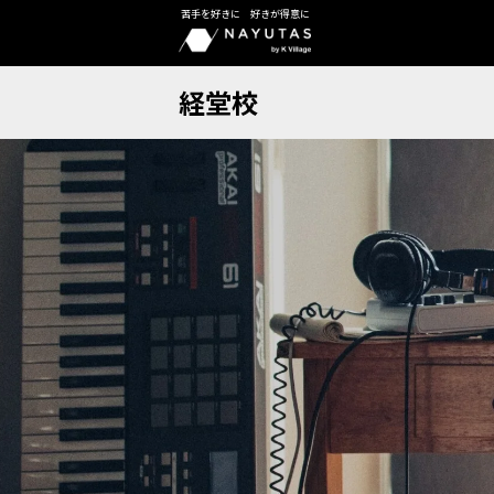
苦手を好きに 好きが得意に
経堂校