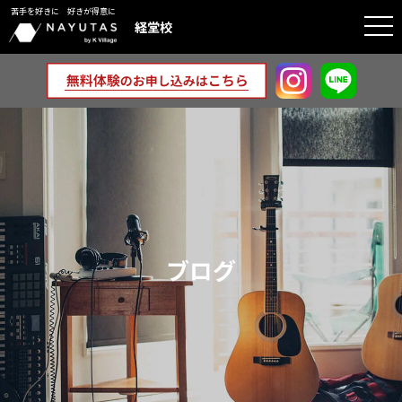
苦手を好きに 好きが得意に
togg
経堂校
navi
ブログ