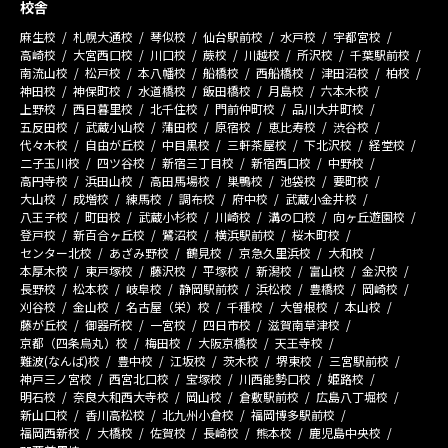
校舎
麻生校
札幌大通校
琴似校
仙台駅前校
水戸校
宇都宮校
高崎校
大宮西口校
川口校
蕨校
川越校
所沢校
千葉駅前校
南流山校
松戸校
本八幡校
船橋校
西船橋校
津田沼校
柏校
神田校
神保町校
水道橋校
飯田橋校
月島校
六本木校
上野校
西日暮里校
北千住校
門前仲町校
品川大井町校
五反田校
武蔵小山校
蒲田校
原宿校
恵比寿校
渋谷校
代々木校
自由が丘校
中目黒校
三軒茶屋校
下北沢校
経堂校
二子玉川校
四ツ谷校
新宿三丁目校
新宿西口校
中野校
高円寺校
浜田山校
高田馬場校
巣鴨校
池袋校
要町校
大山校
成増校
練馬校
調布校
府中校
武蔵小金井校
八王子校
町田校
武蔵小杉校
川崎校
溝の口校
向ヶ丘遊園校
登戸校
新百合ヶ丘校
鷺沼校
横浜駅前校
桜木町校
センター北校
あざみ野校
鶴見校
京急久里浜校
大和校
本厚木校
東戸塚校
藤沢校
平塚校
新潟校
富山校
金沢校
長野校
松本校
岐阜校
静岡駅前校
浜松校
豊橋校
岡崎校
刈谷校
金山校
名古屋（栄）校
千種校
大曽根校
本山校
藤が丘校
御器所校
一宮校
四日市校
滋賀南草津校
京都（四条烏丸）校
梅田校
大阪京橋校
天王寺校
難波(なんば)校
豊中校
江坂校
茨木校
堺東校
三宮駅前校
神戸三ノ宮校
西宮北口校
宝塚校
川西能勢口校
姫路校
明石校
奈良大和西大寺校
岡山校
倉敷駅前校
広島八丁堀校
新山口校
香川高松校
北九州小倉校
福岡博多駅前校
福岡西新校
大橋校
佐賀校
長崎校
熊本校
鹿児島中央校