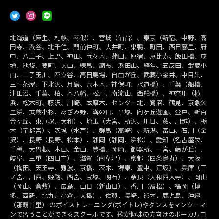
北海道（麻生、札幌、琴似）、宮城（仙台）、東京（新宿、中野、高
円寺、渋谷、北千住、門前仲町、大井町、巣鴨、町田、西日暮里、府
中、八王子、上野、神田、代々木、蒲田、原宿、恵比寿、飯田橋、成
増、池袋、要町、大山、練馬、調布、浜田山、経堂、五反田、武蔵小
山、二子玉川、四ツ谷、高田馬場、自由が丘、武蔵小金井、中目黒、
三軒茶屋、下北沢、月島、六本木、神保町、水道橋）、千葉（船橋、
津田沼、千葉、柏、本八幡、松戸、南流山、西船橋）、神奈川（横
浜、桜木町、藤沢、川崎、本厚木、センター北、鷺沼、鶴見、京急久
里浜、武蔵小杉、あざみ野、溝の口、平塚、向ヶ丘遊園、登戸、新百
合ヶ丘、東戸塚、大和）、埼玉（大宮、所沢、川口、蕨、川越）、栃
木（宇都宮）、茨城（水戸）、群馬（高崎）、新潟、富山、石川（金
沢）、長野（長野、松本）、静岡（静岡、浜松）、愛知（名古屋栄、
千種、大曽根、本山、金山、豊橋、岡崎、御器所、一宮、藤が丘）、
岐阜、三重（四日市）、滋賀（南草津）、京都（四条烏丸）、大阪
（梅田、天王寺、難波、京橋、茨木、堺東、豊中、江坂）、兵庫（三
ノ宮、川西、姫路、西宮、宝塚、明石）、奈良（大和西大寺）、岡山
（岡山、倉敷）、広島、山口（新山口）、香川（高松）、福岡（博
多、西新、北九州小倉、大橋）、佐賀、長崎、熊本、鹿児島、沖縄
（那覇首里） のボイストレーニング(ボイトレ)やダンスをマンツーマ
ンで習うことができるスクールです。歌が趣味の方向けのボーカルコ