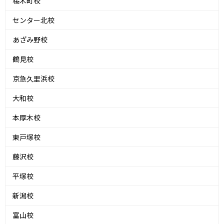
桜木町校
センター北校
あざみ野校
鶴見校
京急久里浜校
大和校
本厚木校
東戸塚校
藤沢校
平塚校
新潟校
富山校