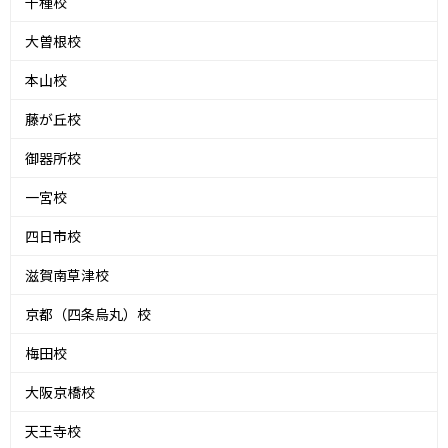
千種校
大曽根校
本山校
藤が丘校
御器所校
一宮校
四日市校
滋賀南草津校
京都（四条烏丸）校
梅田校
大阪京橋校
天王寺校