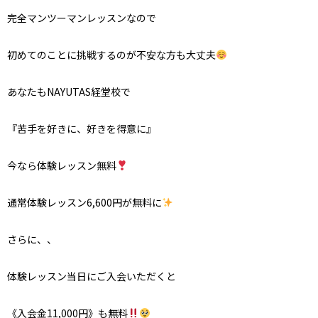
完全マンツーマンレッスンなので
初めてのことに挑戦するのが不安な方も大丈夫
あなたも
NAYUTAS
経堂校で
『苦手を好きに、好きを得意に』
今なら体験レッスン無料
通常体験レッスン
6,600
円が無料に
さらに、、
体験レッスン当日にご入会いただくと
《入会金
11,000
円》も無料