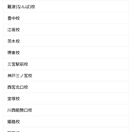
難波(なんば)校
豊中校
江坂校
茨木校
堺東校
三宮駅前校
神戸三ノ宮校
西宮北口校
宝塚校
川西能勢口校
姫路校