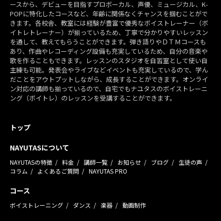
ースから、デビューを目指すプロボーカル、声優、ミュージカル、K-
POPに特化したコースなど、年齢に関係なくチャンスを掴むことがで
きます。各校舎、教室には経験が豊富で優秀なボイストレーナー（ボ
イトレトレーナー）が揃っているため、丁寧で分かりやすいレッスン
を通して、教えてもらうことができます。弾き語りやＤＴＭコースも
あり、作曲やレコーディング設備も充実しているため、自分の音楽や
歌を作ることもできます。レッスンのスタジオを自習室として使い自
主練も可能。発表会やライブなどイベントも充実しているので、学ん
だことをアウトプットしながら、成長することができます。オンライ
ン対応の講師も揃っているので、自宅でもナユタスのボイストレーニ
ング（ボイトレ）のレッスンを受講することができます。
トップ
NAYUTASについて
NAYUTASの特徴
料金
講師一覧
お知らせ
ブログ
生徒の声
コラム
よくあるご質問
NAYUTAS PRO
コース
ボイストレーニング
ダンス
楽器
動画制作