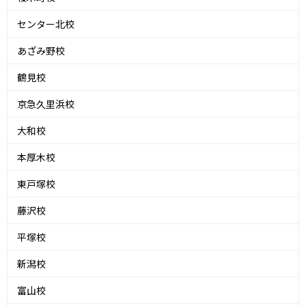
センター北校
あざみ野校
鶴見校
京急久里浜校
大和校
本厚木校
東戸塚校
藤沢校
平塚校
新潟校
富山校