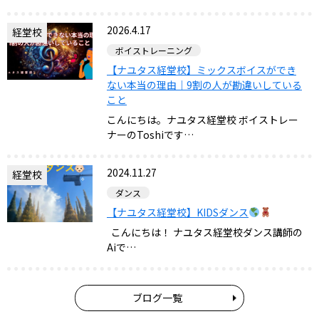
2026.4.17
経堂校
ボイストレーニング
【ナユタス経堂校】ミックスボイスができ
ない本当の理由｜9割の人が勘違いしている
こと
こんにちは。ナユタス経堂校 ボイストレー
ナーのToshiです…
2024.11.27
経堂校
ダンス
【ナユタス経堂校】KIDSダンス
こんにちは！ ナユタス経堂校ダンス講師の
Aiで…
ブログ一覧