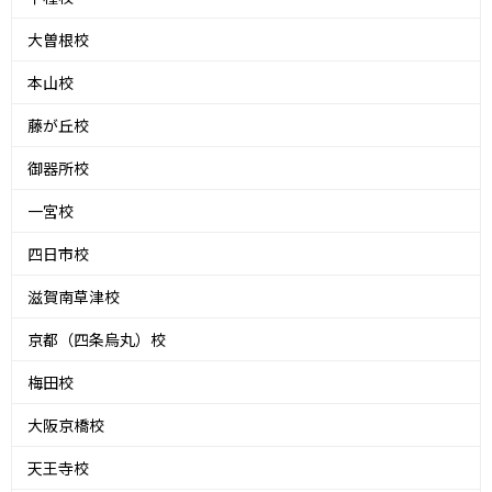
大曽根校
本山校
藤が丘校
御器所校
一宮校
四日市校
滋賀南草津校
京都（四条烏丸）校
梅田校
大阪京橋校
天王寺校