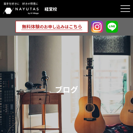
苦手を好きに 好きが得意に
togg
経堂校
navi
ブログ