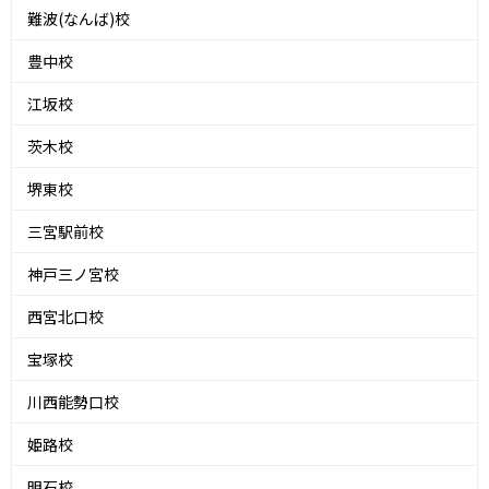
難波(なんば)校
豊中校
江坂校
茨木校
堺東校
三宮駅前校
神戸三ノ宮校
西宮北口校
宝塚校
川西能勢口校
姫路校
明石校