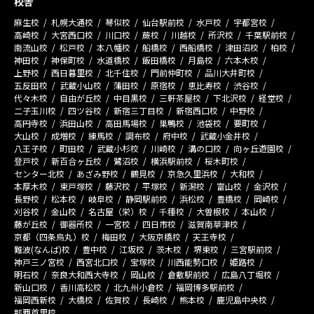
校舎
麻生校
札幌大通校
琴似校
仙台駅前校
水戸校
宇都宮校
高崎校
大宮西口校
川口校
蕨校
川越校
所沢校
千葉駅前校
南流山校
松戸校
本八幡校
船橋校
西船橋校
津田沼校
柏校
神田校
神保町校
水道橋校
飯田橋校
月島校
六本木校
上野校
西日暮里校
北千住校
門前仲町校
品川大井町校
五反田校
武蔵小山校
蒲田校
原宿校
恵比寿校
渋谷校
代々木校
自由が丘校
中目黒校
三軒茶屋校
下北沢校
経堂校
二子玉川校
四ツ谷校
新宿三丁目校
新宿西口校
中野校
高円寺校
浜田山校
高田馬場校
巣鴨校
池袋校
要町校
大山校
成増校
練馬校
調布校
府中校
武蔵小金井校
八王子校
町田校
武蔵小杉校
川崎校
溝の口校
向ヶ丘遊園校
登戸校
新百合ヶ丘校
鷺沼校
横浜駅前校
桜木町校
センター北校
あざみ野校
鶴見校
京急久里浜校
大和校
本厚木校
東戸塚校
藤沢校
平塚校
新潟校
富山校
金沢校
長野校
松本校
岐阜校
静岡駅前校
浜松校
豊橋校
岡崎校
刈谷校
金山校
名古屋（栄）校
千種校
大曽根校
本山校
藤が丘校
御器所校
一宮校
四日市校
滋賀南草津校
京都（四条烏丸）校
梅田校
大阪京橋校
天王寺校
難波(なんば)校
豊中校
江坂校
茨木校
堺東校
三宮駅前校
神戸三ノ宮校
西宮北口校
宝塚校
川西能勢口校
姫路校
明石校
奈良大和西大寺校
岡山校
倉敷駅前校
広島八丁堀校
新山口校
香川高松校
北九州小倉校
福岡博多駅前校
福岡西新校
大橋校
佐賀校
長崎校
熊本校
鹿児島中央校
那覇首里校