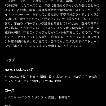
ースから、デビューを目指すプロボーカル、声優、ミュージカル、K-
POPに特化したコースなど、年齢に関係なくチャンスを掴むことがで
きます。各校舎、教室には経験が豊富で優秀なボイストレーナー（ボ
イトレトレーナー）が揃っているため、丁寧で分かりやすいレッスン
を通して、教えてもらうことができます。弾き語りやＤＴＭコースも
あり、作曲やレコーディング設備も充実しているため、自分の音楽や
歌を作ることもできます。レッスンのスタジオを自習室として使い自
主練も可能。発表会やライブなどイベントも充実しているので、学ん
だことをアウトプットしながら、成長することができます。オンライ
ン対応の講師も揃っているので、自宅でもナユタスのボイストレーニ
ング（ボイトレ）のレッスンを受講することができます。
トップ
NAYUTASについて
NAYUTASの特徴
料金
講師一覧
お知らせ
ブログ
生徒の声
コラム
よくあるご質問
NAYUTAS PRO
コース
ボイストレーニング
ダンス
楽器
動画制作