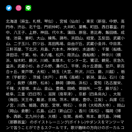
北海道（麻生、札幌、琴似）、宮城（仙台）、東京（新宿、中野、高
円寺、渋谷、北千住、門前仲町、大井町、巣鴨、町田、西日暮里、府
中、八王子、上野、神田、代々木、蒲田、原宿、恵比寿、飯田橋、成
増、池袋、要町、大山、練馬、調布、浜田山、経堂、五反田、武蔵小
山、二子玉川、四ツ谷、高田馬場、自由が丘、武蔵小金井、中目黒、
三軒茶屋、下北沢、月島、六本木、神保町、水道橋）、千葉（船橋、
津田沼、千葉、柏、本八幡、松戸、南流山、西船橋）、神奈川（横
浜、桜木町、藤沢、川崎、本厚木、センター北、鷺沼、鶴見、京急久
里浜、武蔵小杉、あざみ野、溝の口、平塚、向ヶ丘遊園、登戸、新百
合ヶ丘、東戸塚、大和）、埼玉（大宮、所沢、川口、蕨、川越）、栃
木（宇都宮）、茨城（水戸）、群馬（高崎）、新潟、富山、石川（金
沢）、長野（長野、松本）、静岡（静岡、浜松）、愛知（名古屋栄、
千種、大曽根、本山、金山、豊橋、岡崎、御器所、一宮、藤が丘）、
岐阜、三重（四日市）、滋賀（南草津）、京都（四条烏丸）、大阪
（梅田、天王寺、難波、京橋、茨木、堺東、豊中、江坂）、兵庫（三
ノ宮、川西、姫路、西宮、宝塚、明石）、奈良（大和西大寺）、岡山
（岡山、倉敷）、広島、山口（新山口）、香川（高松）、福岡（博
多、西新、北九州小倉、大橋）、佐賀、長崎、熊本、鹿児島、沖縄
（那覇首里） のボイストレーニング(ボイトレ)やダンスをマンツーマ
ンで習うことができるスクールです。歌が趣味の方向けのボーカルコ