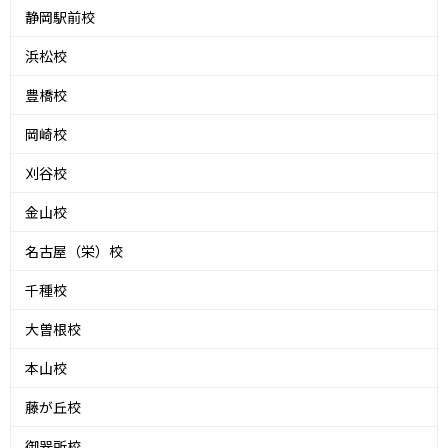
静岡駅前校
浜松校
豊橋校
岡崎校
刈谷校
金山校
名古屋（栄）校
千種校
大曽根校
本山校
藤が丘校
御器所校