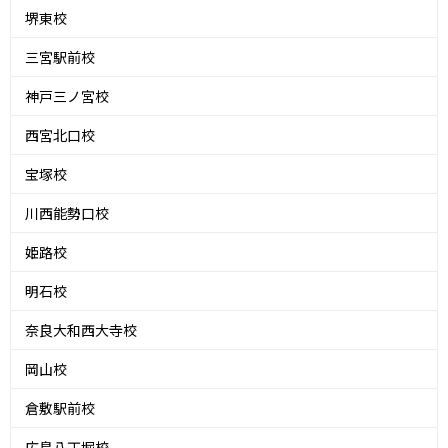
堺東校
三宮駅前校
神戸三ノ宮校
西宮北口校
宝塚校
川西能勢口校
姫路校
明石校
奈良大和西大寺校
岡山校
倉敷駅前校
広島八丁堀校