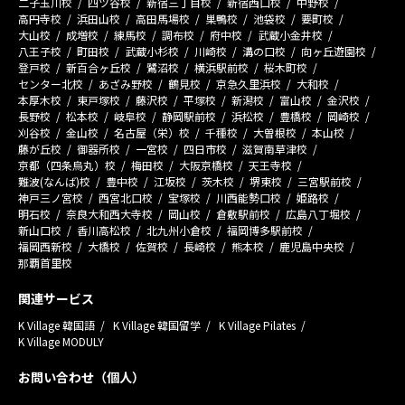
二子玉川校
四ツ谷校
新宿三丁目校
新宿西口校
中野校
高円寺校
浜田山校
高田馬場校
巣鴨校
池袋校
要町校
大山校
成増校
練馬校
調布校
府中校
武蔵小金井校
八王子校
町田校
武蔵小杉校
川崎校
溝の口校
向ヶ丘遊園校
登戸校
新百合ヶ丘校
鷺沼校
横浜駅前校
桜木町校
センター北校
あざみ野校
鶴見校
京急久里浜校
大和校
本厚木校
東戸塚校
藤沢校
平塚校
新潟校
富山校
金沢校
長野校
松本校
岐阜校
静岡駅前校
浜松校
豊橋校
岡崎校
刈谷校
金山校
名古屋（栄）校
千種校
大曽根校
本山校
藤が丘校
御器所校
一宮校
四日市校
滋賀南草津校
京都（四条烏丸）校
梅田校
大阪京橋校
天王寺校
難波(なんば)校
豊中校
江坂校
茨木校
堺東校
三宮駅前校
神戸三ノ宮校
西宮北口校
宝塚校
川西能勢口校
姫路校
明石校
奈良大和西大寺校
岡山校
倉敷駅前校
広島八丁堀校
新山口校
香川高松校
北九州小倉校
福岡博多駅前校
福岡西新校
大橋校
佐賀校
長崎校
熊本校
鹿児島中央校
那覇首里校
関連サービス
K Village 韓国語
K Village 韓国留学
K Village Pilates
K Village MODULY
お問い合わせ（個人）