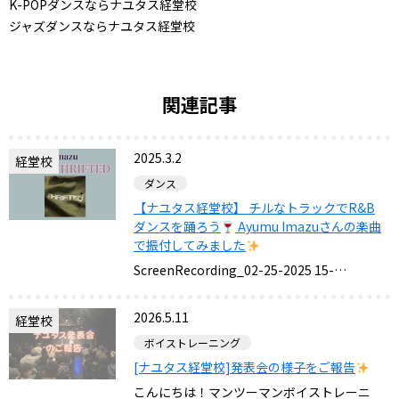
K-POPダンスならナユタス経堂校
ジャズダンスならナユタス経堂校
関連記事
2025.3.2
経堂校
ダンス
【ナユタス経堂校】 チルなトラックでR&B
ダンスを踊ろう
Ayumu Imazuさんの楽曲
で振付してみました
ScreenRecording_02-25-2025 15-…
2026.5.11
経堂校
ボイストレーニング
[ナユタス経堂校]発表会の様子をご報告
こんにちは！マンツーマンボイストレーニ