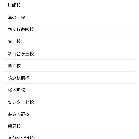
川崎校
溝の口校
向ヶ丘遊園校
登戸校
新百合ヶ丘校
鷺沼校
横浜駅前校
桜木町校
センター北校
あざみ野校
鶴見校
京急久里浜校