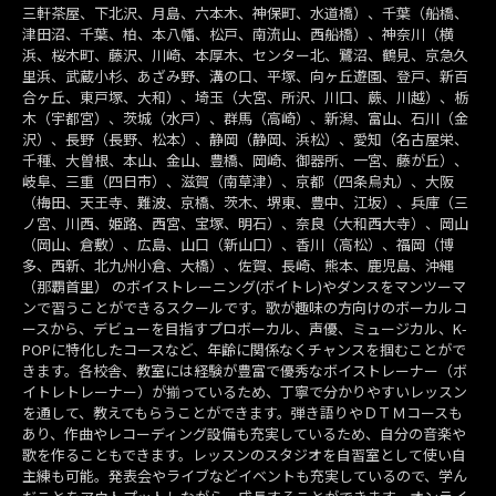
三軒茶屋、下北沢、月島、六本木、神保町、水道橋）、千葉（船橋、
津田沼、千葉、柏、本八幡、松戸、南流山、西船橋）、神奈川（横
浜、桜木町、藤沢、川崎、本厚木、センター北、鷺沼、鶴見、京急久
里浜、武蔵小杉、あざみ野、溝の口、平塚、向ヶ丘遊園、登戸、新百
合ヶ丘、東戸塚、大和）、埼玉（大宮、所沢、川口、蕨、川越）、栃
木（宇都宮）、茨城（水戸）、群馬（高崎）、新潟、富山、石川（金
沢）、長野（長野、松本）、静岡（静岡、浜松）、愛知（名古屋栄、
千種、大曽根、本山、金山、豊橋、岡崎、御器所、一宮、藤が丘）、
岐阜、三重（四日市）、滋賀（南草津）、京都（四条烏丸）、大阪
（梅田、天王寺、難波、京橋、茨木、堺東、豊中、江坂）、兵庫（三
ノ宮、川西、姫路、西宮、宝塚、明石）、奈良（大和西大寺）、岡山
（岡山、倉敷）、広島、山口（新山口）、香川（高松）、福岡（博
多、西新、北九州小倉、大橋）、佐賀、長崎、熊本、鹿児島、沖縄
（那覇首里） のボイストレーニング(ボイトレ)やダンスをマンツーマ
ンで習うことができるスクールです。歌が趣味の方向けのボーカルコ
ースから、デビューを目指すプロボーカル、声優、ミュージカル、K-
POPに特化したコースなど、年齢に関係なくチャンスを掴むことがで
きます。各校舎、教室には経験が豊富で優秀なボイストレーナー（ボ
イトレトレーナー）が揃っているため、丁寧で分かりやすいレッスン
を通して、教えてもらうことができます。弾き語りやＤＴＭコースも
あり、作曲やレコーディング設備も充実しているため、自分の音楽や
歌を作ることもできます。レッスンのスタジオを自習室として使い自
主練も可能。発表会やライブなどイベントも充実しているので、学ん