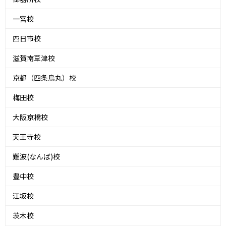
一宮校
四日市校
滋賀南草津校
京都（四条烏丸）校
梅田校
大阪京橋校
天王寺校
難波(なんば)校
豊中校
江坂校
茨木校