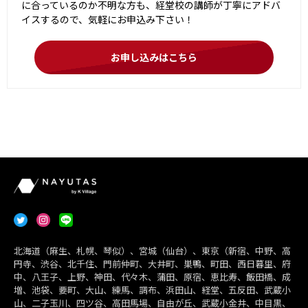
に合っているのか不明な方も、経堂校の講師が丁寧にアドバ
イスするので、気軽にお申込み下さい！
お申し込みはこちら
北海道（麻生、札幌、琴似）、宮城（仙台）、東京（新宿、中野、高
円寺、渋谷、北千住、門前仲町、大井町、巣鴨、町田、西日暮里、府
中、八王子、上野、神田、代々木、蒲田、原宿、恵比寿、飯田橋、成
増、池袋、要町、大山、練馬、調布、浜田山、経堂、五反田、武蔵小
山、二子玉川、四ツ谷、高田馬場、自由が丘、武蔵小金井、中目黒、