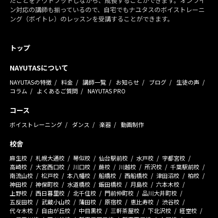
だことをアウトプットしながら、成長することができます。オンライ
ン対応の講師も揃っているので、自宅でもナユタスのボイストレーニ
ング（ボイトレ）のレッスンを受講することができます。
トップ
NAYUTASについて
NAYUTASの特徴
料金
講師一覧
お知らせ
ブログ
生徒の声
コラム
よくあるご質問
NAYUTAS PRO
コース
ボイストレーニング
ダンス
楽器
動画制作
校舎
麻生校
札幌大通校
琴似校
仙台駅前校
水戸校
宇都宮校
高崎校
大宮西口校
川口校
蕨校
川越校
所沢校
千葉駅前校
南流山校
松戸校
本八幡校
船橋校
西船橋校
津田沼校
柏校
神田校
神保町校
水道橋校
飯田橋校
月島校
六本木校
上野校
西日暮里校
北千住校
門前仲町校
品川大井町校
五反田校
武蔵小山校
蒲田校
原宿校
恵比寿校
渋谷校
代々木校
自由が丘校
中目黒校
三軒茶屋校
下北沢校
経堂校