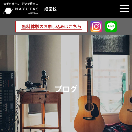
苦手を好きに 好きが得意に
togg
経堂校
navi
ブログ