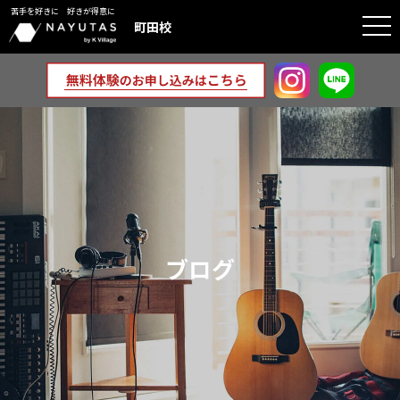
苦手を好きに 好きが得意に
togg
町田校
navi
ブログ