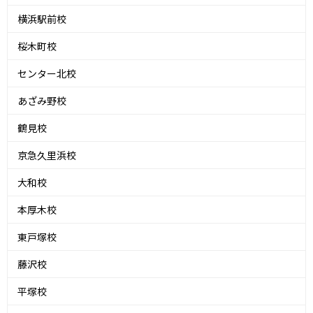
横浜駅前校
桜木町校
センター北校
あざみ野校
鶴見校
京急久里浜校
大和校
本厚木校
東戸塚校
藤沢校
平塚校