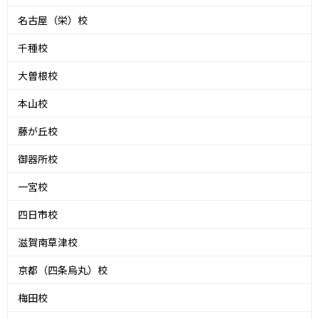
名古屋（栄）校
千種校
大曽根校
本山校
藤が丘校
御器所校
一宮校
四日市校
滋賀南草津校
京都（四条烏丸）校
梅田校