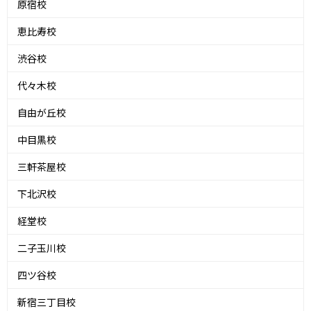
原宿校
恵比寿校
渋谷校
代々木校
自由が丘校
中目黒校
三軒茶屋校
下北沢校
経堂校
二子玉川校
四ツ谷校
新宿三丁目校