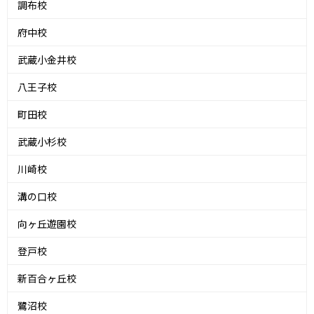
調布校
府中校
武蔵小金井校
八王子校
町田校
武蔵小杉校
川崎校
溝の口校
向ヶ丘遊園校
登戸校
新百合ヶ丘校
鷺沼校