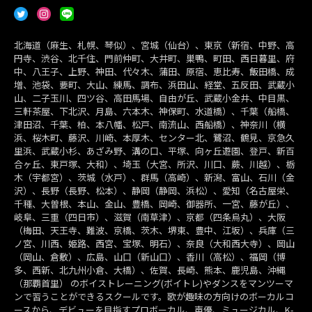
北海道（麻生、札幌、琴似）、宮城（仙台）、東京（新宿、中野、高
円寺、渋谷、北千住、門前仲町、大井町、巣鴨、町田、西日暮里、府
中、八王子、上野、神田、代々木、蒲田、原宿、恵比寿、飯田橋、成
増、池袋、要町、大山、練馬、調布、浜田山、経堂、五反田、武蔵小
山、二子玉川、四ツ谷、高田馬場、自由が丘、武蔵小金井、中目黒、
三軒茶屋、下北沢、月島、六本木、神保町、水道橋）、千葉（船橋、
津田沼、千葉、柏、本八幡、松戸、南流山、西船橋）、神奈川（横
浜、桜木町、藤沢、川崎、本厚木、センター北、鷺沼、鶴見、京急久
里浜、武蔵小杉、あざみ野、溝の口、平塚、向ヶ丘遊園、登戸、新百
合ヶ丘、東戸塚、大和）、埼玉（大宮、所沢、川口、蕨、川越）、栃
木（宇都宮）、茨城（水戸）、群馬（高崎）、新潟、富山、石川（金
沢）、長野（長野、松本）、静岡（静岡、浜松）、愛知（名古屋栄、
千種、大曽根、本山、金山、豊橋、岡崎、御器所、一宮、藤が丘）、
岐阜、三重（四日市）、滋賀（南草津）、京都（四条烏丸）、大阪
（梅田、天王寺、難波、京橋、茨木、堺東、豊中、江坂）、兵庫（三
ノ宮、川西、姫路、西宮、宝塚、明石）、奈良（大和西大寺）、岡山
（岡山、倉敷）、広島、山口（新山口）、香川（高松）、福岡（博
多、西新、北九州小倉、大橋）、佐賀、長崎、熊本、鹿児島、沖縄
（那覇首里） のボイストレーニング(ボイトレ)やダンスをマンツーマ
ンで習うことができるスクールです。歌が趣味の方向けのボーカルコ
ースから、デビューを目指すプロボーカル、声優、ミュージカル、K-