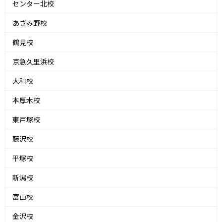
センター北校
あざみ野校
鶴見校
京急久里浜校
大和校
本厚木校
東戸塚校
藤沢校
平塚校
新潟校
富山校
金沢校