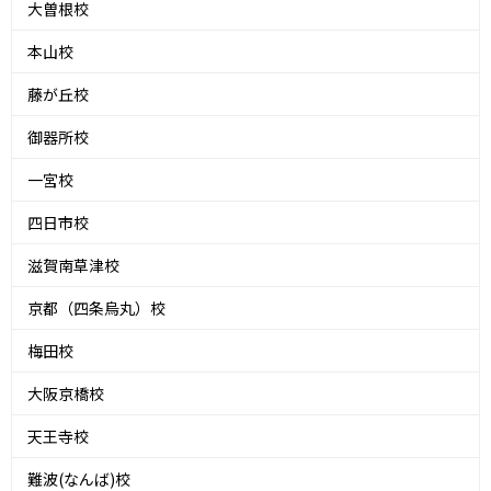
大曽根校
本山校
藤が丘校
御器所校
一宮校
四日市校
滋賀南草津校
京都（四条烏丸）校
梅田校
大阪京橋校
天王寺校
難波(なんば)校