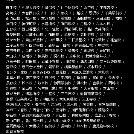
麻生校
札幌大通校
琴似校
仙台駅前校
水戸校
宇都宮校
高崎校
大宮西口校
川口校
蕨校
川越校
所沢校
千葉駅前校
南流山校
松戸校
本八幡校
船橋校
西船橋校
津田沼校
柏校
神田校
神保町校
水道橋校
飯田橋校
月島校
六本木校
上野校
西日暮里校
北千住校
門前仲町校
品川大井町校
五反田校
武蔵小山校
蒲田校
原宿校
恵比寿校
渋谷校
代々木校
自由が丘校
中目黒校
三軒茶屋校
下北沢校
経堂校
二子玉川校
四ツ谷校
新宿三丁目校
新宿西口校
中野校
高円寺校
浜田山校
高田馬場校
巣鴨校
池袋校
要町校
大山校
成増校
練馬校
調布校
府中校
武蔵小金井校
八王子校
町田校
武蔵小杉校
川崎校
溝の口校
向ヶ丘遊園校
登戸校
新百合ヶ丘校
鷺沼校
横浜駅前校
桜木町校
センター北校
あざみ野校
鶴見校
京急久里浜校
大和校
本厚木校
東戸塚校
藤沢校
平塚校
新潟校
富山校
金沢校
長野校
松本校
岐阜校
静岡駅前校
浜松校
豊橋校
岡崎校
刈谷校
金山校
名古屋（栄）校
千種校
大曽根校
本山校
藤が丘校
御器所校
一宮校
四日市校
滋賀南草津校
京都（四条烏丸）校
梅田校
大阪京橋校
天王寺校
難波(なんば)校
豊中校
江坂校
茨木校
堺東校
三宮駅前校
神戸三ノ宮校
西宮北口校
宝塚校
川西能勢口校
姫路校
明石校
奈良大和西大寺校
岡山校
倉敷駅前校
広島八丁堀校
新山口校
香川高松校
北九州小倉校
福岡博多駅前校
福岡西新校
大橋校
佐賀校
長崎校
熊本校
鹿児島中央校
那覇首里校