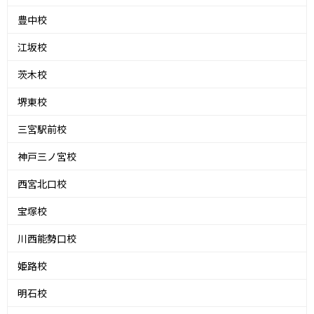
豊中校
江坂校
茨木校
堺東校
三宮駅前校
神戸三ノ宮校
西宮北口校
宝塚校
川西能勢口校
姫路校
明石校