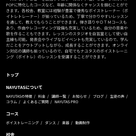
POPに特化したコースなど、年齢に関係なくチャンスを掴むことがで
きます。各校舎、教室には経験が豊富で優秀なボイストレーナー（ボ
イトレトレーナー）が揃っているため、丁寧で分かりやすいレッスン
を通して、教えてもらうことができます。弾き語りやＤＴＭコースも
あり、作曲やレコーディング設備も充実しているため、自分の音楽や
歌を作ることもできます。レッスンのスタジオを自習室として使い自
主練も可能。発表会やライブなどイベントも充実しているので、学ん
だことをアウトプットしながら、成長することができます。オンライ
ン対応の講師も揃っているので、自宅でもナユタスのボイストレーニ
ング（ボイトレ）のレッスンを受講することができます。
トップ
NAYUTASについて
NAYUTASの特徴
料金
講師一覧
お知らせ
ブログ
生徒の声
コラム
よくあるご質問
NAYUTAS PRO
コース
ボイストレーニング
ダンス
楽器
動画制作
校舎