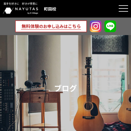
苦手を好きに 好きが得意に
togg
町田校
navi
ブログ