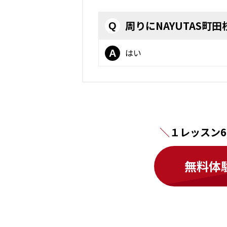
周りにNAYUTAS
Q
はい
A
１レッスン6
無料体