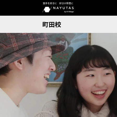
苦手を好きに 好きが得意に
町田校