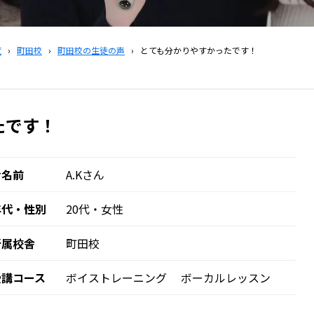
覧
›
町田校
›
町田校の生徒の声
›
とても分かりやすかったです！
たです！
お名前
A.Kさん
年代・性別
20代・女性
所属校舎
町田校
受講コース
ボイストレーニング
ボーカルレッスン