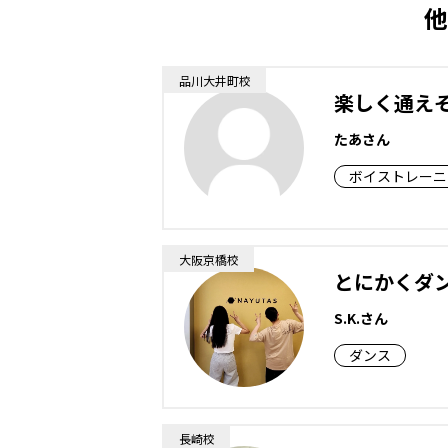
他
品川大井町校
楽しく通え
たあさん
ボイストレーニ
大阪京橋校
とにかくダ
S.K.さん
ダンス
長崎校