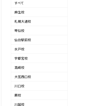
すべて
麻生校
札幌大通校
琴似校
仙台駅前校
水戸校
宇都宮校
高崎校
大宮西口校
川口校
蕨校
川越校