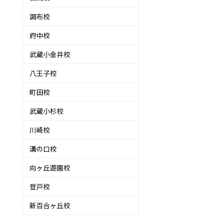
調布校
府中校
武蔵小金井校
八王子校
町田校
武蔵小杉校
川崎校
溝の口校
向ヶ丘遊園校
登戸校
新百合ヶ丘校