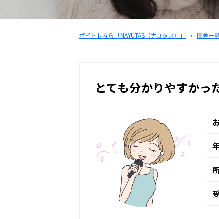
ボイトレなら「NAYUTAS（ナユタス）」
›
校舎一
とても分かりやすかっ