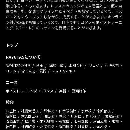
あり、作曲やレコーディング設備も充実しているため、自分の音楽や
歌を作ることもできます。レッスンのスタジオを自習室として使い自
主練も可能。発表会やライブなどイベントも充実しているので、学ん
だことをアウトプットしながら、成長することができます。オンライ
ン対応の講師も揃っているので、自宅でもナユタスのボイストレーニ
ング（ボイトレ）のレッスンを受講することができます。
トップ
NAYUTASについて
NAYUTASの特徴
料金
講師一覧
お知らせ
ブログ
生徒の声
コラム
よくあるご質問
NAYUTAS PRO
コース
ボイストレーニング
ダンス
楽器
動画制作
校舎
麻生校
札幌大通校
琴似校
仙台駅前校
水戸校
宇都宮校
高崎校
大宮西口校
川口校
蕨校
川越校
所沢校
千葉駅前校
南流山校
松戸校
本八幡校
船橋校
西船橋校
津田沼校
柏校
神田校
神保町校
水道橋校
飯田橋校
月島校
六本木校