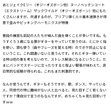
あとジェイクEリー（オジーオズボーン他）ヌーノベッテンコート
（エクストリーム）ザックワイルド（オジーオズボーン）他にもた
くさんいますが、共通するのが、ブリブリ弾く人※基本速弾きが得
意で歪みやピッキングハーモニクスが特徴
普段の練習も前記の人たちが絡んだ曲を弾くことが多いですね。も
うすぐ５３歳になる僕がギターをやっていて思うのは、とにかく指
を使い、頭も使う（曲やフレーズを覚える時）のでボケ防止になる
ということ。これ間違いないと思うんです。それとギター弾いてい
る時は他の事を考えないので、ストレス解消になるということ。た
まにバンドでステージに立ったりすると程よい緊張が味わえて、非
日常的な経験が得られる。これもまた刺激的です。
なんか思うんです、ギターもそうですが、歌、ダンス、やっている
人、同世代の特に趣味がない人と比べると、見た目すごく若くない
ですか？僕自分で言うのもなんですが、めちゃくちゃ見た目若いで
すｗｗ