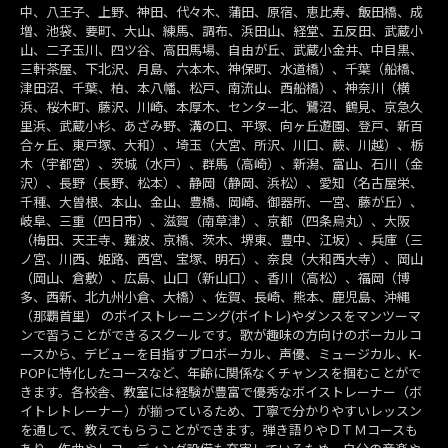
中、八王子、上野、神田、代々木、蒲田、原宿、恵比寿、飯田橋、成
増、池袋、要町、大山、練馬、調布、浜田山、経堂、五反田、武蔵小
山、二子玉川、四ツ谷、高田馬場、自由が丘、武蔵小金井、中目黒、
三軒茶屋、下北沢、月島、六本木、神保町、水道橋）、千葉（船橋、
津田沼、千葉、柏、本八幡、松戸、南流山、西船橋）、神奈川（横
浜、桜木町、藤沢、川崎、本厚木、センター北、鷺沼、鶴見、京急久
里浜、武蔵小杉、あざみ野、溝の口、平塚、向ヶ丘遊園、登戸、新百
合ヶ丘、東戸塚、大和）、埼玉（大宮、所沢、川口、蕨、川越）、栃
木（宇都宮）、茨城（水戸）、群馬（高崎）、新潟、富山、石川（金
沢）、長野（長野、松本）、静岡（静岡、浜松）、愛知（名古屋栄、
千種、大曽根、本山、金山、豊橋、岡崎、御器所、一宮、藤が丘）、
岐阜、三重（四日市）、滋賀（南草津）、京都（四条烏丸）、大阪
（梅田、天王寺、難波、京橋、茨木、堺東、豊中、江坂）、兵庫（三
ノ宮、川西、姫路、西宮、宝塚、明石）、奈良（大和西大寺）、岡山
（岡山、倉敷）、広島、山口（新山口）、香川（高松）、福岡（博
多、西新、北九州小倉、大橋）、佐賀、長崎、熊本、鹿児島、沖縄
（那覇首里） のボイストレーニング(ボイトレ)やダンスをマンツーマ
ンで習うことができるスクールです。歌が趣味の方向けのボーカルコ
ースから、デビューを目指すプロボーカル、声優、ミュージカル、K-
POPに特化したコースなど、年齢に関係なくチャンスを掴むことがで
きます。各校舎、教室には経験が豊富で優秀なボイストレーナー（ボ
イトレトレーナー）が揃っているため、丁寧で分かりやすいレッスン
を通して、教えてもらうことができます。弾き語りやＤＴＭコースも