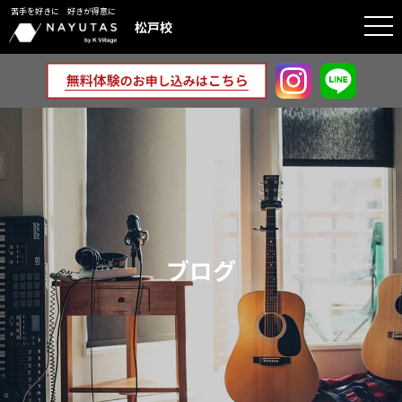
苦手を好きに 好きが得意に
togg
松戸校
navi
ブログ