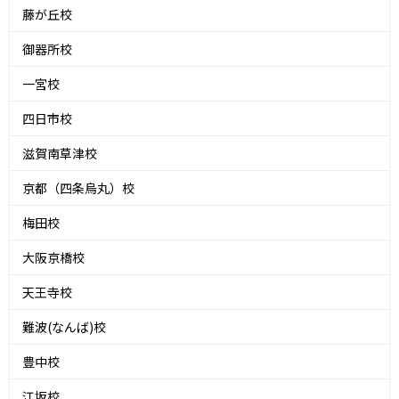
藤が丘校
御器所校
一宮校
四日市校
滋賀南草津校
京都（四条烏丸）校
梅田校
大阪京橋校
天王寺校
難波(なんば)校
豊中校
江坂校