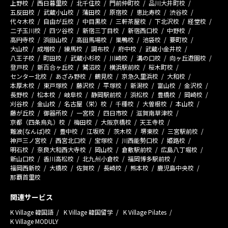
上野校
西日暮里校
北千住校
門前仲町校
品川大井町校
五反田校
武蔵小山校
蒲田校
原宿校
恵比寿校
渋谷校
代々木校
自由が丘校
中目黒校
三軒茶屋校
下北沢校
経堂校
二子玉川校
四ツ谷校
新宿三丁目校
新宿西口校
中野校
高円寺校
浜田山校
高田馬場校
巣鴨校
池袋校
要町校
大山校
成増校
練馬校
調布校
府中校
武蔵小金井校
八王子校
町田校
武蔵小杉校
川崎校
溝の口校
向ヶ丘遊園校
登戸校
新百合ヶ丘校
鷺沼校
横浜駅前校
桜木町校
センター北校
あざみ野校
鶴見校
京急久里浜校
大和校
本厚木校
東戸塚校
藤沢校
平塚校
新潟校
富山校
金沢校
長野校
松本校
岐阜校
静岡駅前校
浜松校
豊橋校
岡崎校
刈谷校
金山校
名古屋（栄）校
千種校
大曽根校
本山校
藤が丘校
御器所校
一宮校
四日市校
滋賀南草津校
京都（四条烏丸）校
梅田校
大阪京橋校
天王寺校
難波(なんば)校
豊中校
江坂校
茨木校
堺東校
三宮駅前校
神戸三ノ宮校
西宮北口校
宝塚校
川西能勢口校
姫路校
明石校
奈良大和西大寺校
岡山校
倉敷駅前校
広島八丁堀校
新山口校
香川高松校
北九州小倉校
福岡博多駅前校
福岡西新校
大橋校
佐賀校
長崎校
熊本校
鹿児島中央校
那覇首里校
関連サービス
K Village 韓国語
K Village 韓国留学
K Village Pilates
K Village MODULY