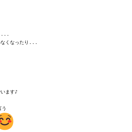


..

くなったり...

ます♪

う
