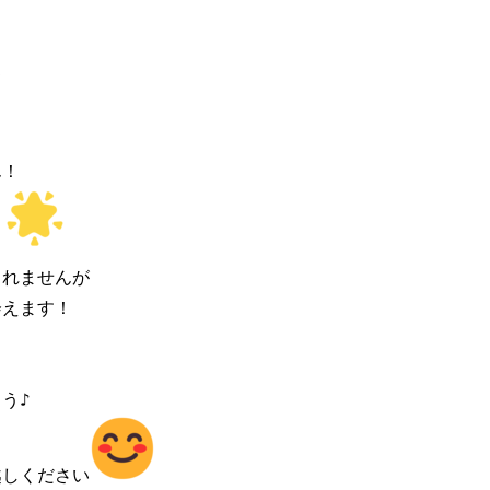


！

ス
れませんが

えます！

♪

越しください