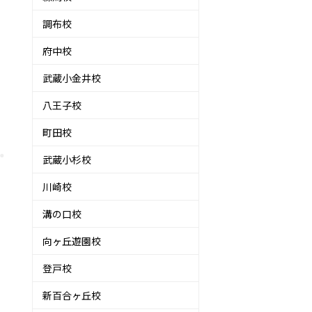
調布校
府中校
武蔵小金井校
八王子校
町田校
武蔵小杉校
川崎校
溝の口校
向ヶ丘遊園校
登戸校
新百合ヶ丘校