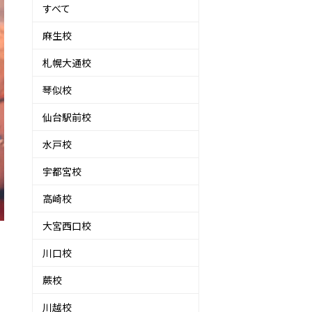
すべて
麻生校
札幌大通校
琴似校
仙台駅前校
水戸校
宇都宮校
高崎校
大宮西口校
川口校
蕨校
川越校