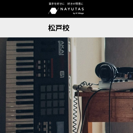
苦手を好きに 好きが得意に
松戸校