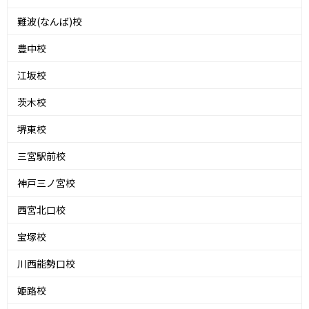
難波(なんば)校
豊中校
江坂校
茨木校
堺東校
三宮駅前校
神戸三ノ宮校
西宮北口校
宝塚校
川西能勢口校
姫路校