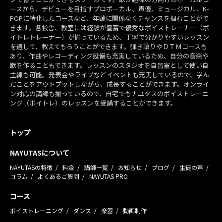
ースから、デビューを目指すプロボーカル、声優、ミュージカル、K-
POPに特化したコースなど、年齢に関係なくチャンスを掴むことがで
きます。各校舎、教室には経験が豊富で優秀なボイストレーナー（ボ
イトレトレーナー）が揃っているため、丁寧で分かりやすいレッスン
を通して、教えてもらうことができます。弾き語りやＤＴＭコースも
あり、作曲やレコーディング設備も充実しているため、自分の音楽や
歌を作ることもできます。レッスンのスタジオを自習室として使い自
主練も可能。発表会やライブなどイベントも充実しているので、学ん
だことをアウトプットしながら、成長することができます。オンライ
ン対応の講師も揃っているので、自宅でもナユタスのボイストレーニ
ング（ボイトレ）のレッスンを受講することができます。
トップ
NAYUTASについて
NAYUTASの特徴
料金
講師一覧
お知らせ
ブログ
生徒の声
コラム
よくあるご質問
NAYUTAS PRO
コース
ボイストレーニング
ダンス
楽器
動画制作