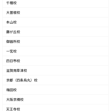
千種校
大曽根校
本山校
藤が丘校
御器所校
一宮校
四日市校
滋賀南草津校
京都（四条烏丸）校
梅田校
大阪京橋校
天王寺校