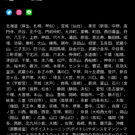
北海道（麻生、札幌、琴似）、宮城（仙台）、東京（新宿、中野、高
円寺、渋谷、北千住、門前仲町、大井町、巣鴨、町田、西日暮里、府
中、八王子、上野、神田、代々木、蒲田、原宿、恵比寿、飯田橋、成
増、池袋、要町、大山、練馬、調布、浜田山、経堂、五反田、武蔵小
山、二子玉川、四ツ谷、高田馬場、自由が丘、武蔵小金井、中目黒、
三軒茶屋、下北沢、月島、六本木、神保町、水道橋）、千葉（船橋、
津田沼、千葉、柏、本八幡、松戸、南流山、西船橋）、神奈川（横
浜、桜木町、藤沢、川崎、本厚木、センター北、鷺沼、鶴見、京急久
里浜、武蔵小杉、あざみ野、溝の口、平塚、向ヶ丘遊園、登戸、新百
合ヶ丘、東戸塚、大和）、埼玉（大宮、所沢、川口、蕨、川越）、栃
木（宇都宮）、茨城（水戸）、群馬（高崎）、新潟、富山、石川（金
沢）、長野（長野、松本）、静岡（静岡、浜松）、愛知（名古屋栄、
千種、大曽根、本山、金山、豊橋、岡崎、御器所、一宮、藤が丘）、
岐阜、三重（四日市）、滋賀（南草津）、京都（四条烏丸）、大阪
（梅田、天王寺、難波、京橋、茨木、堺東、豊中、江坂）、兵庫（三
ノ宮、川西、姫路、西宮、宝塚、明石）、奈良（大和西大寺）、岡山
（岡山、倉敷）、広島、山口（新山口）、香川（高松）、福岡（博
多、西新、北九州小倉、大橋）、佐賀、長崎、熊本、鹿児島、沖縄
（那覇首里） のボイストレーニング(ボイトレ)やダンスをマンツーマ
ンで習うことができるスクールです。歌が趣味の方向けのボーカルコ