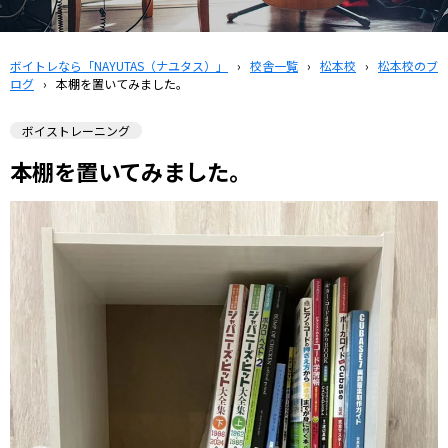
ボイトレなら「NAYUTAS（ナユタス）」
›
校舎一覧
›
松本校
›
松本校のブ
ログ
›
本棚を置いてみました。
ボイストレーニング
本棚を置いてみました。