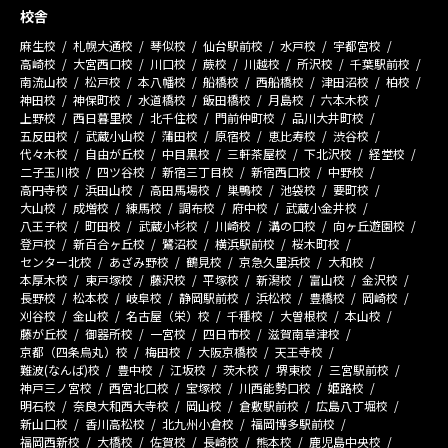
校舎
麻生校
札幌大通校
琴似校
仙台駅前校
水戸校
宇都宮校
高崎校
大宮西口校
川口校
蕨校
川越校
所沢校
千葉駅前校
南流山校
松戸校
本八幡校
船橋校
西船橋校
津田沼校
柏校
神田校
神保町校
水道橋校
飯田橋校
月島校
六本木校
上野校
西日暮里校
北千住校
門前仲町校
品川大井町校
五反田校
武蔵小山校
蒲田校
原宿校
恵比寿校
渋谷校
代々木校
自由が丘校
中目黒校
三軒茶屋校
下北沢校
経堂校
二子玉川校
四ツ谷校
新宿三丁目校
新宿西口校
中野校
高円寺校
浜田山校
高田馬場校
巣鴨校
池袋校
要町校
大山校
成増校
練馬校
調布校
府中校
武蔵小金井校
八王子校
町田校
武蔵小杉校
川崎校
溝の口校
向ヶ丘遊園校
登戸校
新百合ヶ丘校
鷺沼校
横浜駅前校
桜木町校
センター北校
あざみ野校
鶴見校
京急久里浜校
大和校
本厚木校
東戸塚校
藤沢校
平塚校
新潟校
富山校
金沢校
長野校
松本校
岐阜校
静岡駅前校
浜松校
豊橋校
岡崎校
刈谷校
金山校
名古屋（栄）校
千種校
大曽根校
本山校
藤が丘校
御器所校
一宮校
四日市校
滋賀南草津校
京都（四条烏丸）校
梅田校
大阪京橋校
天王寺校
難波(なんば)校
豊中校
江坂校
茨木校
堺東校
三宮駅前校
神戸三ノ宮校
西宮北口校
宝塚校
川西能勢口校
姫路校
明石校
奈良大和西大寺校
岡山校
倉敷駅前校
広島八丁堀校
新山口校
香川高松校
北九州小倉校
福岡博多駅前校
福岡西新校
大橋校
佐賀校
長崎校
熊本校
鹿児島中央校