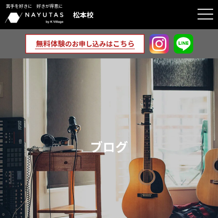
苦手を好きに 好きが得意に
togg
松本校
navi
ブログ