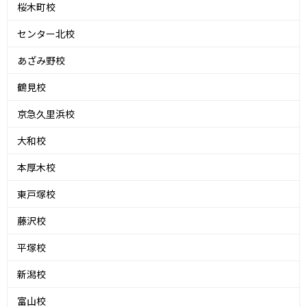
桜木町校
センター北校
あざみ野校
鶴見校
京急久里浜校
大和校
本厚木校
東戸塚校
藤沢校
平塚校
新潟校
富山校