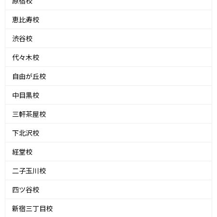
原宿校
恵比寿校
渋谷校
代々木校
自由が丘校
中目黒校
三軒茶屋校
下北沢校
経堂校
二子玉川校
四ツ谷校
新宿三丁目校