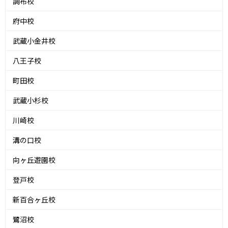
調布校
府中校
武蔵小金井校
八王子校
町田校
武蔵小杉校
川崎校
溝の口校
向ヶ丘遊園校
登戸校
新百合ヶ丘校
鷺沼校