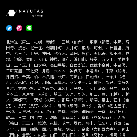
北海道（麻生、札幌、琴似）、宮城（仙台）、東京（新宿、中野、高
円寺、渋谷、北千住、門前仲町、大井町、巣鴨、町田、西日暮里、府
中、八王子、上野、神田、代々木、蒲田、原宿、恵比寿、飯田橋、成
増、池袋、要町、大山、練馬、調布、浜田山、経堂、五反田、武蔵小
山、二子玉川、四ツ谷、高田馬場、自由が丘、武蔵小金井、中目黒、
三軒茶屋、下北沢、月島、六本木、神保町、水道橋）、千葉（船橋、
津田沼、千葉、柏、本八幡、松戸、南流山、西船橋）、神奈川（横
浜、桜木町、藤沢、川崎、本厚木、センター北、鷺沼、鶴見、京急久
里浜、武蔵小杉、あざみ野、溝の口、平塚、向ヶ丘遊園、登戸、新百
合ヶ丘、東戸塚、大和）、埼玉（大宮、所沢、川口、蕨、川越）、栃
木（宇都宮）、茨城（水戸）、群馬（高崎）、新潟、富山、石川（金
沢）、長野（長野、松本）、静岡（静岡、浜松）、愛知（名古屋栄、
千種、大曽根、本山、金山、豊橋、岡崎、御器所、一宮、藤が丘）、
岐阜、三重（四日市）、滋賀（南草津）、京都（四条烏丸）、大阪
（梅田、天王寺、難波、京橋、茨木、堺東、豊中、江坂）、兵庫（三
ノ宮、川西、姫路、西宮、宝塚、明石）、奈良（大和西大寺）、岡山
（岡山、倉敷）、広島、山口（新山口）、香川（高松）、福岡（博