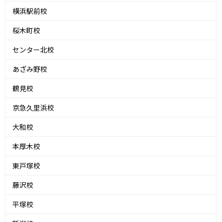
横浜駅前校
桜木町校
センター北校
あざみ野校
鶴見校
京急久里浜校
大和校
本厚木校
東戸塚校
藤沢校
平塚校