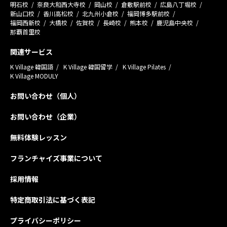
明石校
奈良大和西大寺校
岡山校
倉敷駅前校
広島八丁堀校
新山口校
香川高松校
北九州小倉校
福岡博多駅前校
福岡西新校
大橋校
佐賀校
長崎校
熊本校
鹿児島中央校
那覇首里校
関連サービス
K Village 韓国語
K Village 韓国留学
K Village Pilates
K Village MODULY
お問い合わせ（個人）
お問い合わせ（企業）
無料体験レッスン
フランチャイズ事業について
採用情報
特定商取引法に基づく表記
プライバシーポリシー