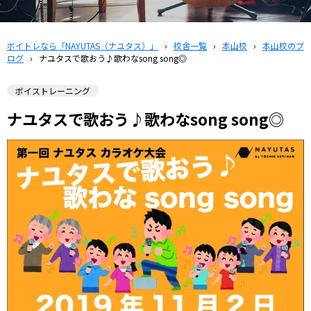
ボイトレなら「NAYUTAS（ナユタス）」
›
校舎一覧
›
本山校
›
本山校のブ
ログ
›
ナユタスで歌おう♪歌わなsong song◎
ボイストレーニング
ナユタスで歌おう♪歌わなsong song◎