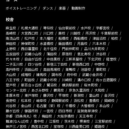
ボイストレーニング
ダンス
楽器
動画制作
校舎
麻生校
札幌大通校
琴似校
仙台駅前校
水戸校
宇都宮校
高崎校
大宮西口校
川口校
蕨校
川越校
所沢校
千葉駅前校
南流山校
松戸校
本八幡校
船橋校
西船橋校
津田沼校
柏校
神田校
神保町校
水道橋校
飯田橋校
月島校
六本木校
上野校
西日暮里校
北千住校
門前仲町校
品川大井町校
五反田校
武蔵小山校
蒲田校
原宿校
恵比寿校
渋谷校
代々木校
自由が丘校
中目黒校
三軒茶屋校
下北沢校
経堂校
二子玉川校
四ツ谷校
新宿三丁目校
新宿西口校
中野校
高円寺校
浜田山校
高田馬場校
巣鴨校
池袋校
要町校
大山校
成増校
練馬校
調布校
府中校
武蔵小金井校
八王子校
町田校
武蔵小杉校
川崎校
溝の口校
向ヶ丘遊園校
登戸校
新百合ヶ丘校
鷺沼校
横浜駅前校
桜木町校
センター北校
あざみ野校
鶴見校
京急久里浜校
大和校
本厚木校
東戸塚校
藤沢校
平塚校
新潟校
富山校
金沢校
長野校
松本校
岐阜校
静岡駅前校
浜松校
豊橋校
岡崎校
刈谷校
金山校
名古屋（栄）校
千種校
大曽根校
本山校
藤が丘校
御器所校
一宮校
四日市校
滋賀南草津校
京都（四条烏丸）校
梅田校
大阪京橋校
天王寺校
難波(なんば)校
豊中校
江坂校
茨木校
堺東校
三宮駅前校
神戸三ノ宮校
西宮北口校
宝塚校
川西能勢口校
姫路校