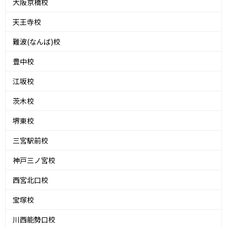
大阪京橋校
天王寺校
難波(なんば)校
豊中校
江坂校
茨木校
堺東校
三宮駅前校
神戸三ノ宮校
西宮北口校
宝塚校
川西能勢口校