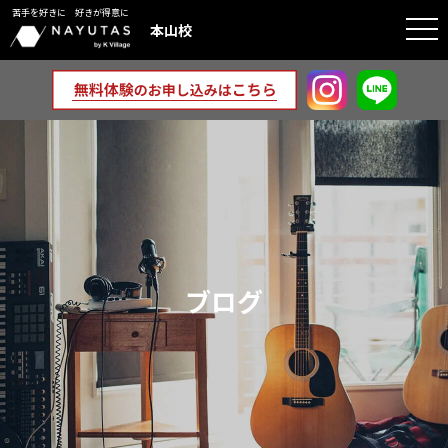
苦手を好きに 好きが得意に
togg
本山校
navi
ブログ