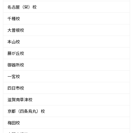
名古屋（栄）校
千種校
大曽根校
本山校
藤が丘校
御器所校
一宮校
四日市校
滋賀南草津校
京都（四条烏丸）校
梅田校