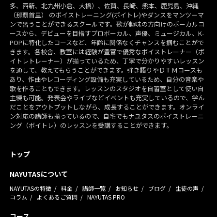
多、西新、北九州小倉、大橋）、佐賀、長崎、熊本、鹿児島、沖縄
（那覇首里） のボイストレーニング(ボイトレ)やダンスをマンツーマ
ンで習うことができるスクールです。歌が趣味の方向けのボーカルコ
ースから、デビューを目指すプロボーカル、声優、ミュージカル、K-
POPに特化したコースなど、年齢に関係なくチャンスを掴むことがで
きます。各校舎、教室には経験が豊富で優秀なボイストレーナー（ボ
イトレトレーナー）が揃っているため、丁寧で分かりやすいレッスン
を通して、教えてもらうことができます。弾き語りやＤＴＭコースも
あり、作曲やレコーディング設備も充実しているため、自分の音楽や
歌を作ることもできます。レッスンのスタジオを自習室として使い自
主練も可能。発表会やライブなどイベントも充実しているので、学ん
だことをアウトプットしながら、成長することができます。オンライ
ン対応の講師も揃っているので、自宅でもナユタスのボイストレーニ
ング（ボイトレ）のレッスンを受講することができます。
トップ
NAYUTASについて
NAYUTASの特徴
料金
講師一覧
お知らせ
ブログ
生徒の声
コラム
よくあるご質問
NAYUTAS PRO
コース