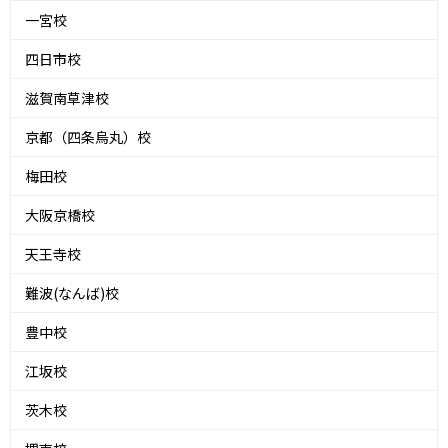
一宮校
四日市校
滋賀南草津校
京都（四条烏丸）校
梅田校
大阪京橋校
天王寺校
難波(なんば)校
豊中校
江坂校
茨木校