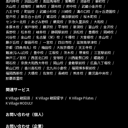
高円寺校
浜田山校
高田馬場校
巣鴨校
池袋校
要町校
大山校
成増校
練馬校
調布校
府中校
武蔵小金井校
八王子校
町田校
武蔵小杉校
川崎校
溝の口校
向ヶ丘遊園校
登戸校
新百合ヶ丘校
鷺沼校
横浜駅前校
桜木町校
センター北校
あざみ野校
鶴見校
京急久里浜校
大和校
本厚木校
東戸塚校
藤沢校
平塚校
新潟校
富山校
金沢校
長野校
松本校
岐阜校
静岡駅前校
浜松校
豊橋校
岡崎校
刈谷校
金山校
名古屋（栄）校
千種校
大曽根校
本山校
藤が丘校
御器所校
一宮校
四日市校
滋賀南草津校
京都（四条烏丸）校
梅田校
大阪京橋校
天王寺校
難波(なんば)校
豊中校
江坂校
茨木校
堺東校
三宮駅前校
神戸三ノ宮校
西宮北口校
宝塚校
川西能勢口校
姫路校
明石校
奈良大和西大寺校
岡山校
倉敷駅前校
広島八丁堀校
新山口校
香川高松校
北九州小倉校
福岡博多駅前校
福岡西新校
大橋校
佐賀校
長崎校
熊本校
鹿児島中央校
那覇首里校
関連サービス
K Village 韓国語
K Village 韓国留学
K Village Pilates
K Village MODULY
お問い合わせ（個人）
お問い合わせ（企業）