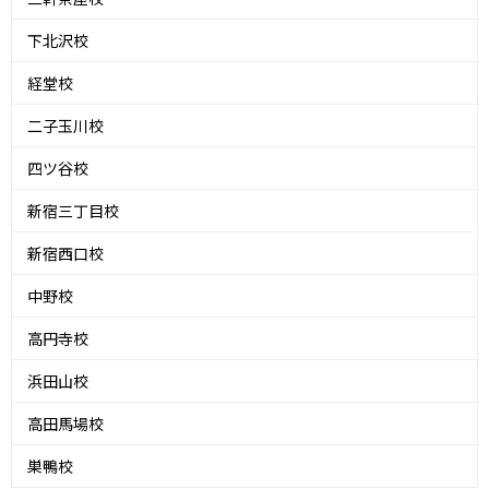
下北沢校
経堂校
二子玉川校
四ツ谷校
新宿三丁目校
新宿西口校
中野校
高円寺校
浜田山校
高田馬場校
巣鴨校