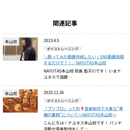
関連記事
2023.4.5
本山校
ボイストレーニング
＼歌ってみた動画作成したい！SNS動画投稿
するだけで？！／NAYUTAS本山校
NAYUTAS本山校 校長 茄子川です！ いまナ
ユタスで話題…
2025.11.26
本山校
ボイストレーニング
「プリプロ」って何
音楽制作で大事な“準
備の裏側”について〜NAYUTAS本山校〜
こんにちは！ナユタス本山校です！ バンド
活動や音楽制作をして…