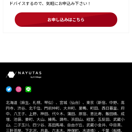
ドバイスするので、気軽にお申込み下さい！
お申し込みはこちら
北海道（麻生、札幌、琴似）、宮城（仙台）、東京（新宿、中野、高
円寺、渋谷、北千住、門前仲町、大井町、巣鴨、町田、西日暮里、府
中、八王子、上野、神田、代々木、蒲田、原宿、恵比寿、飯田橋、成
増、池袋、要町、大山、練馬、調布、浜田山、経堂、五反田、武蔵小
山、二子玉川、四ツ谷、高田馬場、自由が丘、武蔵小金井、中目黒、
三軒茶屋、下北沢、月島、六本木、神保町、水道橋）、千葉（船橋、