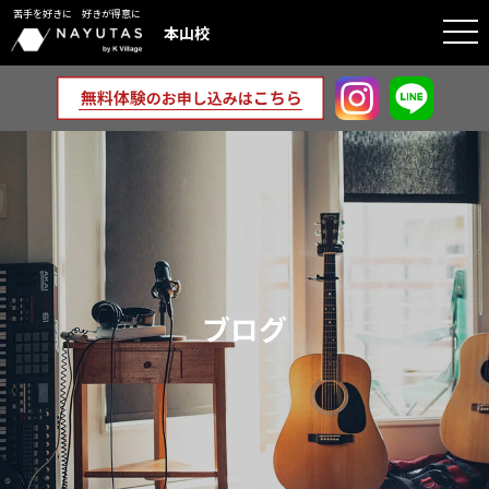
苦手を好きに 好きが得意に
togg
本山校
navi
ブログ