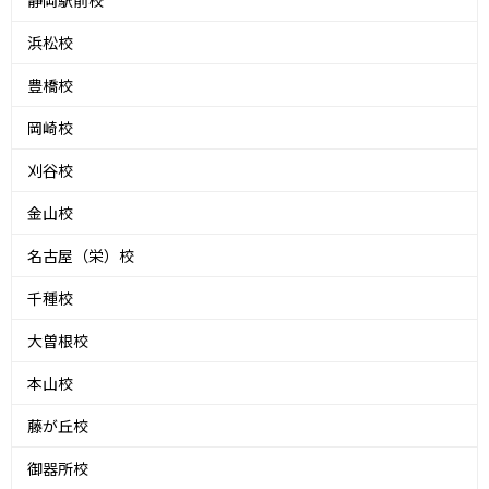
静岡駅前校
浜松校
豊橋校
岡崎校
刈谷校
金山校
名古屋（栄）校
千種校
大曽根校
本山校
藤が丘校
御器所校