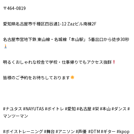
〒464-0819
愛知県名古屋市千種区四谷通1-12 Zazビル南棟2F
名古屋市営地下鉄 東山線・名城線「本山駅」 5番出口から徒歩30秒
明るくおしゃれな校舎で学校・仕事帰りでもアクセス抜群
皆様のご予約をお待ちしております
#ナユタス #NAYUTAS #ボイトレ #愛知 #名古屋 #栄 #本山 #ダンス #
マンツーマン
#ボイストレーニング #舞台 #アニソン #声優 #DTM #ギター #kpop