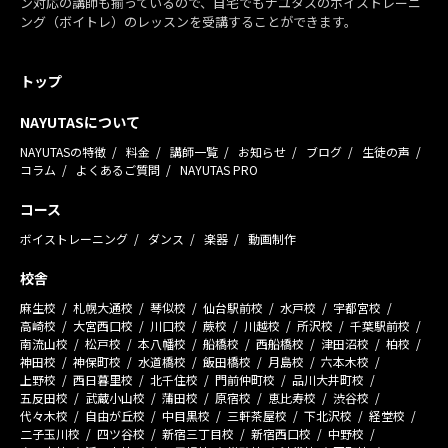
ン対応の講師も揃っているので、自宅でもナユタスのボイストレーニ
ング（ボイトレ）のレッスンを受講することができます。
トップ
NAYUTASについて
NAYUTASの特徴
料金
講師一覧
お知らせ
ブログ
生徒の声
コラム
よくあるご質問
NAYUTAS PRO
コース
ボイストレーニング
ダンス
楽器
動画制作
校舎
麻生校
札幌大通校
琴似校
仙台駅前校
水戸校
宇都宮校
高崎校
大宮西口校
川口校
蕨校
川越校
所沢校
千葉駅前校
南流山校
松戸校
本八幡校
船橋校
西船橋校
津田沼校
柏校
神田校
神保町校
水道橋校
飯田橋校
月島校
六本木校
上野校
西日暮里校
北千住校
門前仲町校
品川大井町校
五反田校
武蔵小山校
蒲田校
原宿校
恵比寿校
渋谷校
代々木校
自由が丘校
中目黒校
三軒茶屋校
下北沢校
経堂校
二子玉川校
四ツ谷校
新宿三丁目校
新宿西口校
中野校