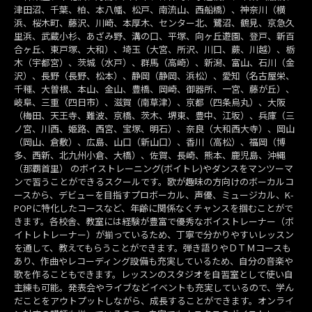
津田沼、千葉、柏、本八幡、松戸、南流山、西船橋）、神奈川（横
浜、桜木町、藤沢、川崎、本厚木、センター北、鷺沼、鶴見、京急久
里浜、武蔵小杉、あざみ野、溝の口、平塚、向ヶ丘遊園、登戸、新百
合ヶ丘、東戸塚、大和）、埼玉（大宮、所沢、川口、蕨、川越）、栃
木（宇都宮）、茨城（水戸）、群馬（高崎）、新潟、富山、石川（金
沢）、長野（長野、松本）、静岡（静岡、浜松）、愛知（名古屋栄、
千種、大曽根、本山、金山、豊橋、岡崎、御器所、一宮、藤が丘）、
岐阜、三重（四日市）、滋賀（南草津）、京都（四条烏丸）、大阪
（梅田、天王寺、難波、京橋、茨木、堺東、豊中、江坂）、兵庫（三
ノ宮、川西、姫路、西宮、宝塚、明石）、奈良（大和西大寺）、岡山
（岡山、倉敷）、広島、山口（新山口）、香川（高松）、福岡（博
多、西新、北九州小倉、大橋）、佐賀、長崎、熊本、鹿児島、沖縄
（那覇首里） のボイストレーニング(ボイトレ)やダンスをマンツーマ
ンで習うことができるスクールです。歌が趣味の方向けのボーカルコ
ースから、デビューを目指すプロボーカル、声優、ミュージカル、K-
POPに特化したコースなど、年齢に関係なくチャンスを掴むことがで
きます。各校舎、教室には経験が豊富で優秀なボイストレーナー（ボ
イトレトレーナー）が揃っているため、丁寧で分かりやすいレッスン
を通して、教えてもらうことができます。弾き語りやＤＴＭコースも
あり、作曲やレコーディング設備も充実しているため、自分の音楽や
歌を作ることもできます。レッスンのスタジオを自習室として使い自
主練も可能。発表会やライブなどイベントも充実しているので、学ん
だことをアウトプットしながら、成長することができます。オンライ