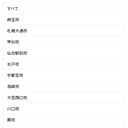
すべて
麻生校
札幌大通校
琴似校
仙台駅前校
水戸校
宇都宮校
高崎校
大宮西口校
川口校
蕨校