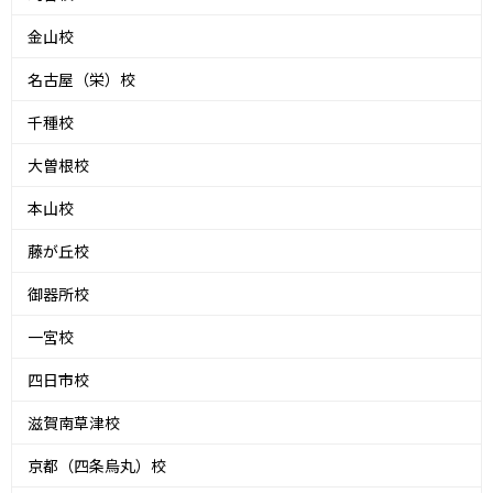
金山校
名古屋（栄）校
千種校
大曽根校
本山校
藤が丘校
御器所校
一宮校
四日市校
滋賀南草津校
京都（四条烏丸）校