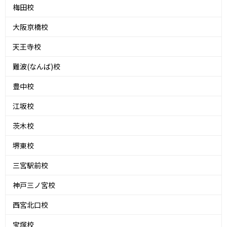
梅田校
大阪京橋校
天王寺校
難波(なんば)校
豊中校
江坂校
茨木校
堺東校
三宮駅前校
神戸三ノ宮校
西宮北口校
宝塚校