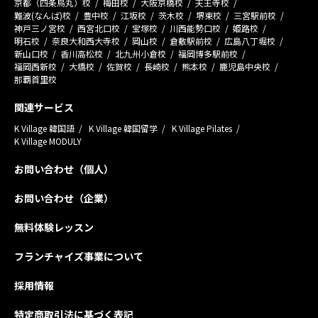
京都（四条烏丸）校
梅田校
大阪京橋校
天王寺校
難波(なんば)校
豊中校
江坂校
茨木校
堺東校
三宮駅前校
神戸三ノ宮校
西宮北口校
宝塚校
川西能勢口校
姫路校
明石校
奈良大和西大寺校
岡山校
倉敷駅前校
広島八丁堀校
新山口校
香川高松校
北九州小倉校
福岡博多駅前校
福岡西新校
大橋校
佐賀校
長崎校
熊本校
鹿児島中央校
那覇首里校
関連サービス
K Village 韓国語
K Village 韓国留学
K Village Pilates
K Village MODULY
お問い合わせ（個人）
お問い合わせ（企業）
無料体験レッスン
フランチャイズ事業について
採用情報
特定商取引法に基づく表記