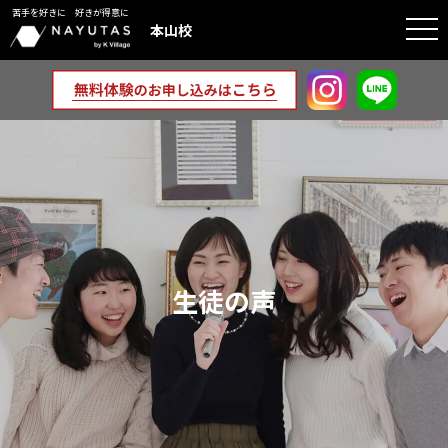
苦手を好きに 好きが得意に
togg
本山校
navi
生徒の声