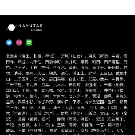
北海道（麻生、札幌、琴似）、宮城（仙台）、東京（新宿、中野、高
円寺、渋谷、北千住、門前仲町、大井町、巣鴨、町田、西日暮里、府
中、八王子、上野、神田、代々木、蒲田、原宿、恵比寿、飯田橋、成
増、池袋、要町、大山、練馬、調布、浜田山、経堂、五反田、武蔵小
山、二子玉川、四ツ谷、高田馬場、自由が丘、武蔵小金井、中目黒、
三軒茶屋、下北沢、月島、六本木、神保町、水道橋）、千葉（船橋、
津田沼、千葉、柏、本八幡、松戸、南流山、西船橋）、神奈川（横
浜、桜木町、藤沢、川崎、本厚木、センター北、鷺沼、鶴見、京急久
里浜、武蔵小杉、あざみ野、溝の口、平塚、向ヶ丘遊園、登戸、新百
合ヶ丘、東戸塚、大和）、埼玉（大宮、所沢、川口、蕨、川越）、栃
木（宇都宮）、茨城（水戸）、群馬（高崎）、新潟、富山、石川（金
沢）、長野（長野、松本）、静岡（静岡、浜松）、愛知（名古屋栄、
千種、大曽根、本山、金山、豊橋、岡崎、御器所、一宮、藤が丘）、
岐阜、三重（四日市）、滋賀（南草津）、京都（四条烏丸）、大阪