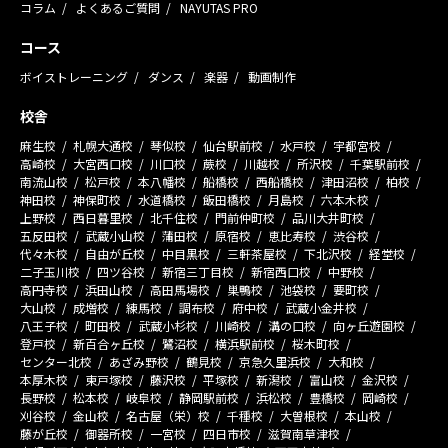
コラム
よくあるご質問
NAYUTAS PRO
コース
ボイストレーニング
ダンス
楽器
動画制作
校舎
麻生校
札幌大通校
琴似校
仙台駅前校
水戸校
宇都宮校
高崎校
大宮西口校
川口校
蕨校
川越校
所沢校
千葉駅前校
南流山校
松戸校
本八幡校
船橋校
西船橋校
津田沼校
柏校
神田校
神保町校
水道橋校
飯田橋校
月島校
六本木校
上野校
西日暮里校
北千住校
門前仲町校
品川大井町校
五反田校
武蔵小山校
蒲田校
原宿校
恵比寿校
渋谷校
代々木校
自由が丘校
中目黒校
三軒茶屋校
下北沢校
経堂校
二子玉川校
四ツ谷校
新宿三丁目校
新宿西口校
中野校
高円寺校
浜田山校
高田馬場校
巣鴨校
池袋校
要町校
大山校
成増校
練馬校
調布校
府中校
武蔵小金井校
八王子校
町田校
武蔵小杉校
川崎校
溝の口校
向ヶ丘遊園校
登戸校
新百合ヶ丘校
鷺沼校
横浜駅前校
桜木町校
センター北校
あざみ野校
鶴見校
京急久里浜校
大和校
本厚木校
東戸塚校
藤沢校
平塚校
新潟校
富山校
金沢校
長野校
松本校
岐阜校
静岡駅前校
浜松校
豊橋校
岡崎校
刈谷校
金山校
名古屋（栄）校
千種校
大曽根校
本山校
藤が丘校
御器所校
一宮校
四日市校
滋賀南草津校