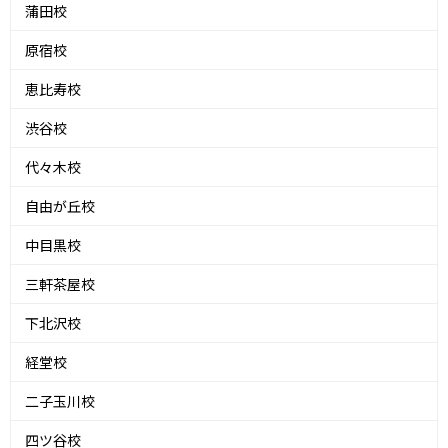
蒲田校
原宿校
恵比寿校
渋谷校
代々木校
自由が丘校
中目黒校
三軒茶屋校
下北沢校
経堂校
二子玉川校
四ツ谷校