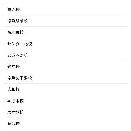
鷺沼校
横浜駅前校
桜木町校
センター北校
あざみ野校
鶴見校
京急久里浜校
大和校
本厚木校
東戸塚校
藤沢校