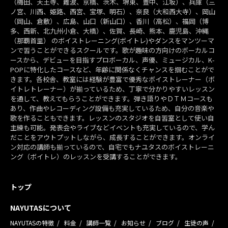
（梅田、天王寺、難波、京橋、茨木、堺東、豊中、江坂）、兵庫（三
ノ宮、川西、姫路、西宮、宝塚、明石）、奈良（大和西大寺）、岡山
（岡山、倉敷）、広島、山口（新山口）、香川（高松）、福岡（博
多、西新、北九州小倉、大橋）、佐賀、長崎、熊本、鹿児島、沖縄
（那覇首里） のボイストレーニング(ボイトレ)やダンスをマンツーマ
ンで習うことができるスクールです。歌が趣味の方向けのボーカルコ
ースから、デビューを目指すプロボーカル、声優、ミュージカル、K-
POPに特化したコースなど、年齢に関係なくチャンスを掴むことがで
きます。各校舎、教室には経験が豊富で優秀なボイストレーナー（ボ
イトレトレーナー）が揃っているため、丁寧で分かりやすいレッスン
を通して、教えてもらうことができます。弾き語りやＤＴＭコースも
あり、作曲やレコーディング設備も充実しているため、自分の音楽や
歌を作ることもできます。レッスンのスタジオを自習室として使い自
主練も可能。発表会やライブなどイベントも充実しているので、学ん
だことをアウトプットしながら、成長することができます。オンライ
ン対応の講師も揃っているので、自宅でもナユタスのボイストレーニ
ング（ボイトレ）のレッスンを受講することができます。
トップ
NAYUTASについて
NAYUTASの特徴
料金
講師一覧
お知らせ
ブログ
生徒の声