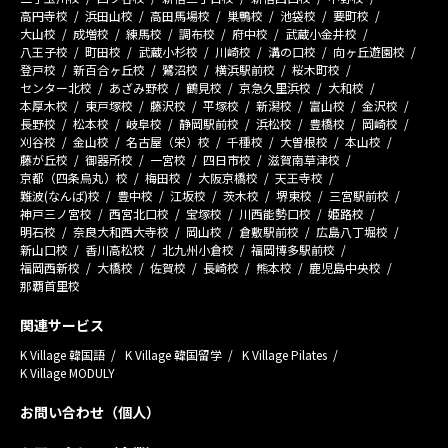
高円寺校
浜田山校
高田馬場校
巣鴨校
池袋校
要町校
大山校
成増校
練馬校
調布校
府中校
武蔵小金井校
八王子校
町田校
武蔵小杉校
川崎校
溝の口校
向ヶ丘遊園校
登戸校
新百合ヶ丘校
鷺沼校
横浜駅前校
桜木町校
センター北校
あざみ野校
鶴見校
京急久里浜校
大和校
本厚木校
東戸塚校
藤沢校
平塚校
新潟校
富山校
金沢校
長野校
松本校
岐阜校
静岡駅前校
浜松校
豊橋校
岡崎校
刈谷校
金山校
名古屋（栄）校
千種校
大曽根校
本山校
藤が丘校
御器所校
一宮校
四日市校
滋賀南草津校
京都（四条烏丸）校
梅田校
大阪京橋校
天王寺校
難波(なんば)校
豊中校
江坂校
茨木校
堺東校
三宮駅前校
神戸三ノ宮校
西宮北口校
宝塚校
川西能勢口校
姫路校
明石校
奈良大和西大寺校
岡山校
倉敷駅前校
広島八丁堀校
新山口校
香川高松校
北九州小倉校
福岡博多駅前校
福岡西新校
大橋校
佐賀校
長崎校
熊本校
鹿児島中央校
那覇首里校
関連サービス
K Village 韓国語
K Village 韓国留学
K Village Pilates
K Village MODULY
お問い合わせ（個人）