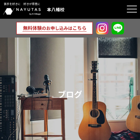
苦手を好きに 好きが得意に
togg
本八幡校
navi
ブログ