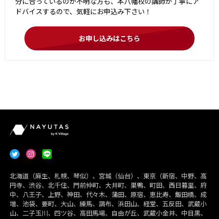
分に合っているのか不明な方も、本八幡校の講師が丁寧にア
ドバイスするので、気軽にお申込み下さい！
お申し込みはこちら
北海道（麻生、札幌、琴似）、宮城（仙台）、東京（新宿、中野、高
円寺、渋谷、北千住、門前仲町、大井町、巣鴨、町田、西日暮里、府
中、八王子、上野、神田、代々木、蒲田、原宿、恵比寿、飯田橋、成
増、池袋、要町、大山、練馬、調布、浜田山、経堂、五反田、武蔵小
山、二子玉川、四ツ谷、高田馬場、自由が丘、武蔵小金井、中目黒、