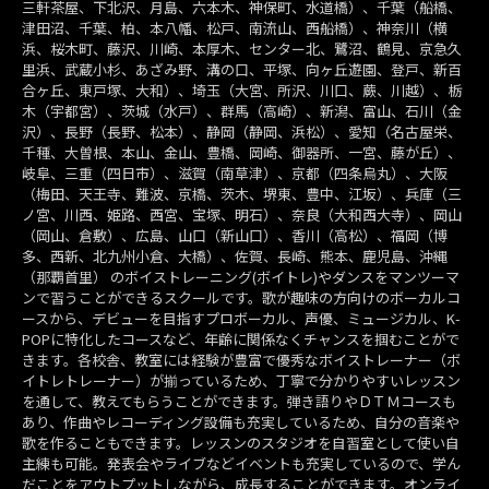
三軒茶屋、下北沢、月島、六本木、神保町、水道橋）、千葉（船橋、
津田沼、千葉、柏、本八幡、松戸、南流山、西船橋）、神奈川（横
浜、桜木町、藤沢、川崎、本厚木、センター北、鷺沼、鶴見、京急久
里浜、武蔵小杉、あざみ野、溝の口、平塚、向ヶ丘遊園、登戸、新百
合ヶ丘、東戸塚、大和）、埼玉（大宮、所沢、川口、蕨、川越）、栃
木（宇都宮）、茨城（水戸）、群馬（高崎）、新潟、富山、石川（金
沢）、長野（長野、松本）、静岡（静岡、浜松）、愛知（名古屋栄、
千種、大曽根、本山、金山、豊橋、岡崎、御器所、一宮、藤が丘）、
岐阜、三重（四日市）、滋賀（南草津）、京都（四条烏丸）、大阪
（梅田、天王寺、難波、京橋、茨木、堺東、豊中、江坂）、兵庫（三
ノ宮、川西、姫路、西宮、宝塚、明石）、奈良（大和西大寺）、岡山
（岡山、倉敷）、広島、山口（新山口）、香川（高松）、福岡（博
多、西新、北九州小倉、大橋）、佐賀、長崎、熊本、鹿児島、沖縄
（那覇首里） のボイストレーニング(ボイトレ)やダンスをマンツーマ
ンで習うことができるスクールです。歌が趣味の方向けのボーカルコ
ースから、デビューを目指すプロボーカル、声優、ミュージカル、K-
POPに特化したコースなど、年齢に関係なくチャンスを掴むことがで
きます。各校舎、教室には経験が豊富で優秀なボイストレーナー（ボ
イトレトレーナー）が揃っているため、丁寧で分かりやすいレッスン
を通して、教えてもらうことができます。弾き語りやＤＴＭコースも
あり、作曲やレコーディング設備も充実しているため、自分の音楽や
歌を作ることもできます。レッスンのスタジオを自習室として使い自
主練も可能。発表会やライブなどイベントも充実しているので、学ん
だことをアウトプットしながら、成長することができます。オンライ