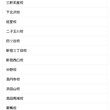
三軒茶屋校
下北沢校
経堂校
二子玉川校
四ツ谷校
新宿三丁目校
新宿西口校
中野校
高円寺校
浜田山校
高田馬場校
巣鴨校