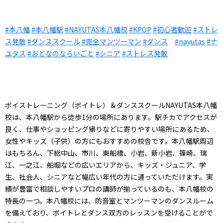
#本八幡
#本八幡駅
#NAYUTAS本八幡校
#KPOP
#初心者歓迎
#ストレ
ス発散
#ダンススクール
#完全マンツーマン
#ダンス
#nayutas
#ナ
ユタス
#おとなのならいごと
#シニア
#ストレス発散
ボイストレーニング（ボイトレ）＆ダンススクールNAYUTAS本八幡
校は、本八幡駅から徒歩1分の場所にあります。駅チカでアクセスが
良く、仕事やショッピング帰りなどに寄りやすい場所にあるため、
女性やキッズ（子供）の方にもおすすめの校舎です。本八幡駅周辺
はもちろん、下総中山、市川、東船橋、小岩、新小岩、篠崎、瑞
江、一之江、船堀などの広いエリアから、キッズ・ジュニア、学
生、社会人、シニアなど幅広い年代の方に通っていただけます。実
績が豊富で相談しやすいプロの講師が揃っているのも、本八幡校の
特長の一つ。本八幡校には、防音室とマンツーマンのダンスルーム
を備えており、ボイトレとダンス双方のレッスンを受けることがで