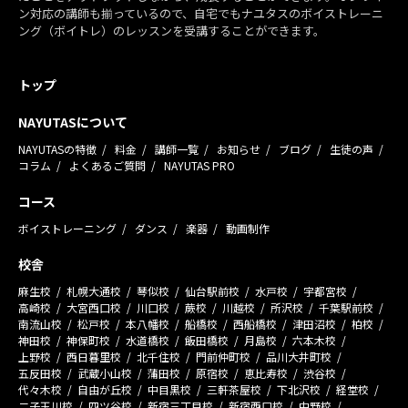
ン対応の講師も揃っているので、自宅でもナユタスのボイストレーニ
ング（ボイトレ）のレッスンを受講することができます。
トップ
NAYUTASについて
NAYUTASの特徴
料金
講師一覧
お知らせ
ブログ
生徒の声
コラム
よくあるご質問
NAYUTAS PRO
コース
ボイストレーニング
ダンス
楽器
動画制作
校舎
麻生校
札幌大通校
琴似校
仙台駅前校
水戸校
宇都宮校
高崎校
大宮西口校
川口校
蕨校
川越校
所沢校
千葉駅前校
南流山校
松戸校
本八幡校
船橋校
西船橋校
津田沼校
柏校
神田校
神保町校
水道橋校
飯田橋校
月島校
六本木校
上野校
西日暮里校
北千住校
門前仲町校
品川大井町校
五反田校
武蔵小山校
蒲田校
原宿校
恵比寿校
渋谷校
代々木校
自由が丘校
中目黒校
三軒茶屋校
下北沢校
経堂校
二子玉川校
四ツ谷校
新宿三丁目校
新宿西口校
中野校