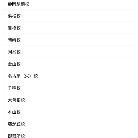
静岡駅前校
浜松校
豊橋校
岡崎校
刈谷校
金山校
名古屋（栄）校
千種校
大曽根校
本山校
藤が丘校
御器所校