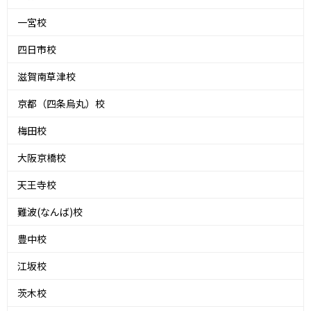
一宮校
四日市校
滋賀南草津校
京都（四条烏丸）校
梅田校
大阪京橋校
天王寺校
難波(なんば)校
豊中校
江坂校
茨木校