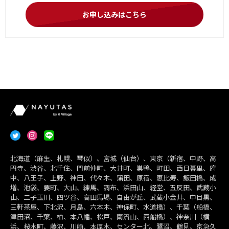
お申し込みはこちら
北海道（麻生、札幌、琴似）、宮城（仙台）、東京（新宿、中野、高
円寺、渋谷、北千住、門前仲町、大井町、巣鴨、町田、西日暮里、府
中、八王子、上野、神田、代々木、蒲田、原宿、恵比寿、飯田橋、成
増、池袋、要町、大山、練馬、調布、浜田山、経堂、五反田、武蔵小
山、二子玉川、四ツ谷、高田馬場、自由が丘、武蔵小金井、中目黒、
三軒茶屋、下北沢、月島、六本木、神保町、水道橋）、千葉（船橋、
津田沼、千葉、柏、本八幡、松戸、南流山、西船橋）、神奈川（横
浜、桜木町、藤沢、川崎、本厚木、センター北、鷺沼、鶴見、京急久