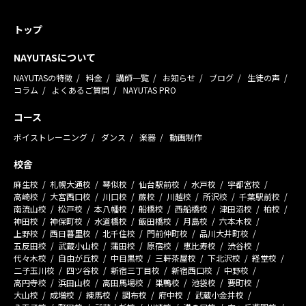
トップ
NAYUTASについて
NAYUTASの特徴
料金
講師一覧
お知らせ
ブログ
生徒の声
コラム
よくあるご質問
NAYUTAS PRO
コース
ボイストレーニング
ダンス
楽器
動画制作
校舎
麻生校
札幌大通校
琴似校
仙台駅前校
水戸校
宇都宮校
高崎校
大宮西口校
川口校
蕨校
川越校
所沢校
千葉駅前校
南流山校
松戸校
本八幡校
船橋校
西船橋校
津田沼校
柏校
神田校
神保町校
水道橋校
飯田橋校
月島校
六本木校
上野校
西日暮里校
北千住校
門前仲町校
品川大井町校
五反田校
武蔵小山校
蒲田校
原宿校
恵比寿校
渋谷校
代々木校
自由が丘校
中目黒校
三軒茶屋校
下北沢校
経堂校
二子玉川校
四ツ谷校
新宿三丁目校
新宿西口校
中野校
高円寺校
浜田山校
高田馬場校
巣鴨校
池袋校
要町校
大山校
成増校
練馬校
調布校
府中校
武蔵小金井校