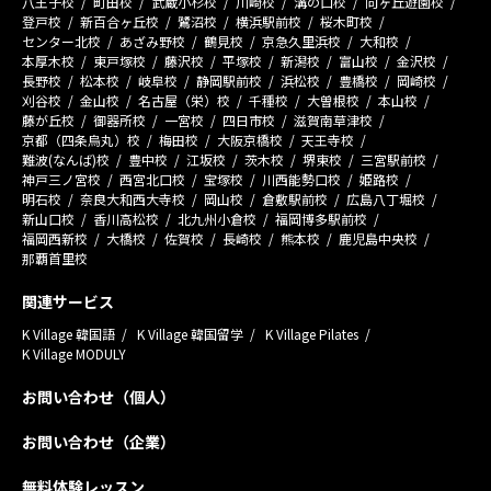
八王子校
町田校
武蔵小杉校
川崎校
溝の口校
向ヶ丘遊園校
登戸校
新百合ヶ丘校
鷺沼校
横浜駅前校
桜木町校
センター北校
あざみ野校
鶴見校
京急久里浜校
大和校
本厚木校
東戸塚校
藤沢校
平塚校
新潟校
富山校
金沢校
長野校
松本校
岐阜校
静岡駅前校
浜松校
豊橋校
岡崎校
刈谷校
金山校
名古屋（栄）校
千種校
大曽根校
本山校
藤が丘校
御器所校
一宮校
四日市校
滋賀南草津校
京都（四条烏丸）校
梅田校
大阪京橋校
天王寺校
難波(なんば)校
豊中校
江坂校
茨木校
堺東校
三宮駅前校
神戸三ノ宮校
西宮北口校
宝塚校
川西能勢口校
姫路校
明石校
奈良大和西大寺校
岡山校
倉敷駅前校
広島八丁堀校
新山口校
香川高松校
北九州小倉校
福岡博多駅前校
福岡西新校
大橋校
佐賀校
長崎校
熊本校
鹿児島中央校
那覇首里校
関連サービス
K Village 韓国語
K Village 韓国留学
K Village Pilates
K Village MODULY
お問い合わせ（個人）
お問い合わせ（企業）
無料体験レッスン