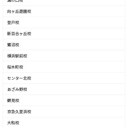
溝の口校
向ヶ丘遊園校
登戸校
新百合ヶ丘校
鷺沼校
横浜駅前校
桜木町校
センター北校
あざみ野校
鶴見校
京急久里浜校
大和校