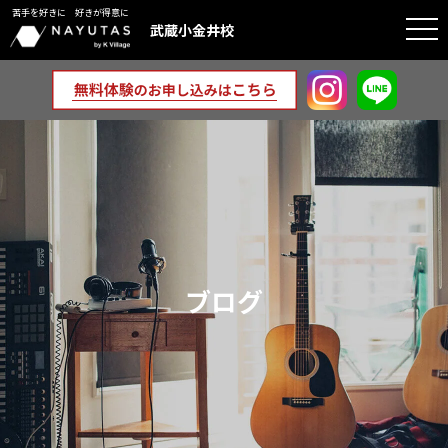
苦手を好きに 好きが得意に
togg
武蔵小金井校
navi
ブログ