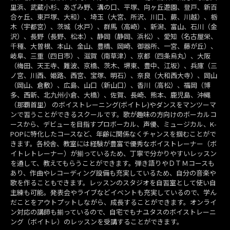
里浜、武蔵小杉、あざみ野、溝の口、平塚、向ヶ丘遊園、登戸、新百
合ヶ丘、東戸塚、大和）、埼玉（大宮、所沢、川口、蕨、川越）、栃
木（宇都宮）、茨城（水戸）、群馬（高崎）、新潟、富山、石川（金
沢）、長野（長野、松本）、静岡（静岡、浜松）、愛知（名古屋栄、
千種、大曽根、本山、金山、豊橋、岡崎、御器所、一宮、藤が丘）、
岐阜、三重（四日市）、滋賀（南草津）、京都（四条烏丸）、大阪
（梅田、天王寺、難波、京橋、茨木、堺東、豊中、江坂）、兵庫（三
ノ宮、川西、姫路、西宮、宝塚、明石）、奈良（大和西大寺）、岡山
（岡山、倉敷）、広島、山口（新山口）、香川（高松）、福岡（博
多、西新、北九州小倉、大橋）、佐賀、長崎、熊本、鹿児島、沖縄
（那覇首里） のボイストレーニング(ボイトレ)やダンスをマンツーマ
ンで習うことができるスクールです。歌が趣味の方向けのボーカルコ
ースから、デビューを目指すプロボーカル、声優、ミュージカル、K-
POPに特化したコースなど、年齢に関係なくチャンスを掴むことがで
きます。各校舎、教室には経験が豊富で優秀なボイストレーナー（ボ
イトレトレーナー）が揃っているため、丁寧で分かりやすいレッスン
を通して、教えてもらうことができます。弾き語りやＤＴＭコースも
あり、作曲やレコーディング設備も充実しているため、自分の音楽や
歌を作ることもできます。レッスンのスタジオを自習室として使い自
主練も可能。発表会やライブなどイベントも充実しているので、学ん
だことをアウトプットしながら、成長することができます。オンライ
ン対応の講師も揃っているので、自宅でもナユタスのボイストレーニ
ング（ボイトレ）のレッスンを受講することができます。