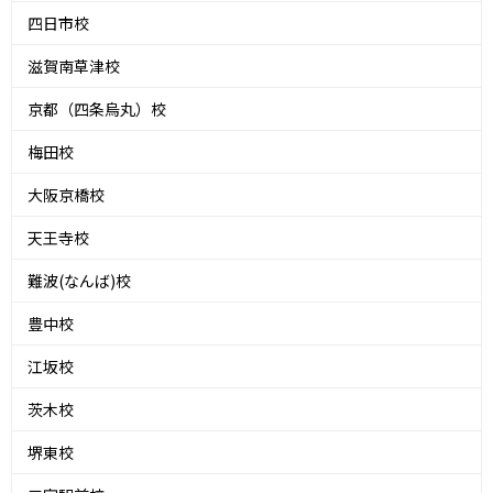
四日市校
滋賀南草津校
京都（四条烏丸）校
梅田校
大阪京橋校
天王寺校
難波(なんば)校
豊中校
江坂校
茨木校
堺東校