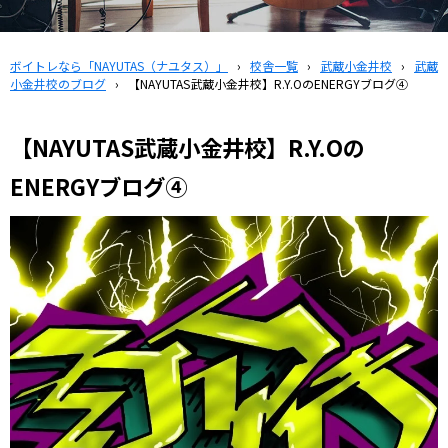
ボイトレなら「NAYUTAS（ナユタス）」
›
校舎一覧
›
武蔵小金井校
›
武蔵
小金井校のブログ
›
【NAYUTAS武蔵小金井校】R.Y.OのENERGYブログ④
【NAYUTAS武蔵小金井校】R.Y.Oの
ENERGYブログ④