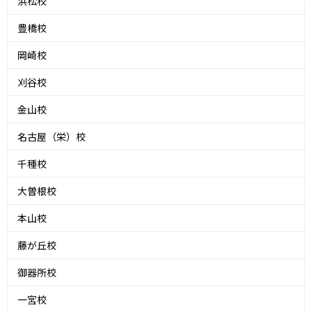
浜松校
豊橋校
岡崎校
刈谷校
金山校
名古屋（栄）校
千種校
大曽根校
本山校
藤が丘校
御器所校
一宮校