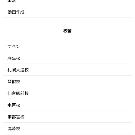
楽器
動画作成
校舎
すべて
麻生校
札幌大通校
琴似校
仙台駅前校
水戸校
宇都宮校
高崎校