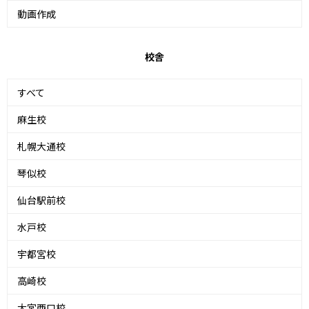
動画作成
校舎
すべて
麻生校
札幌大通校
琴似校
仙台駅前校
水戸校
宇都宮校
高崎校
大宮西口校