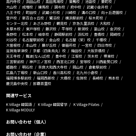
高円寺校
浜田山校
高田馬場校
巣鴨校
池袋校
要町校
大山校
成増校
練馬校
調布校
府中校
武蔵小金井校
八王子校
町田校
武蔵小杉校
川崎校
溝の口校
向ヶ丘遊園校
登戸校
新百合ヶ丘校
鷺沼校
横浜駅前校
桜木町校
センター北校
あざみ野校
鶴見校
京急久里浜校
大和校
本厚木校
東戸塚校
藤沢校
平塚校
新潟校
富山校
金沢校
長野校
松本校
岐阜校
静岡駅前校
浜松校
豊橋校
岡崎校
刈谷校
名古屋駅前校
金山校
名古屋（栄）校
千種校
大曽根校
本山校
藤が丘校
御器所校
一宮校
四日市校
滋賀南草津校
京都（四条烏丸）校
梅田校
大阪京橋校
天王寺校
難波(なんば)校
豊中校
江坂校
茨木校
堺東校
三宮駅前校
神戸三ノ宮校
西宮北口校
宝塚校
川西能勢口校
姫路校
明石校
奈良大和西大寺校
岡山校
倉敷駅前校
広島八丁堀校
新山口校
香川高松校
北九州小倉校
福岡博多駅前校
福岡西新校
大橋校
佐賀校
長崎校
熊本校
鹿児島中央校
那覇首里校
関連サービス
K Village 韓国語
K Village 韓国留学
K Village Pilates
K Village MODULY
お問い合わせ（個人）
お問い合わせ（企業）