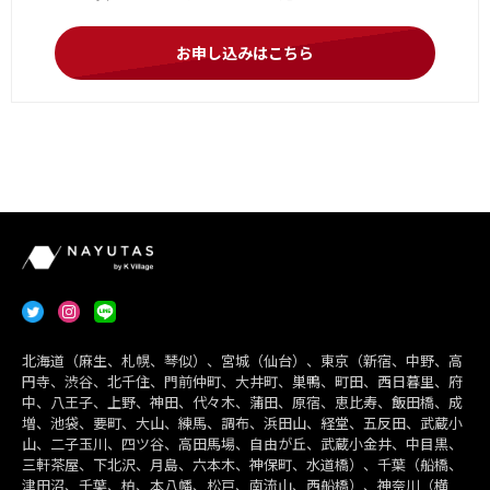
お申し込みはこちら
北海道（麻生、札幌、琴似）、宮城（仙台）、東京（新宿、中野、高
円寺、渋谷、北千住、門前仲町、大井町、巣鴨、町田、西日暮里、府
中、八王子、上野、神田、代々木、蒲田、原宿、恵比寿、飯田橋、成
増、池袋、要町、大山、練馬、調布、浜田山、経堂、五反田、武蔵小
山、二子玉川、四ツ谷、高田馬場、自由が丘、武蔵小金井、中目黒、
三軒茶屋、下北沢、月島、六本木、神保町、水道橋）、千葉（船橋、
津田沼、千葉、柏、本八幡、松戸、南流山、西船橋）、神奈川（横