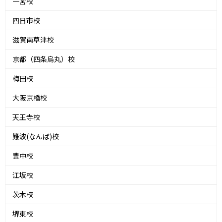
一宮校
四日市校
滋賀南草津校
京都（四条烏丸）校
梅田校
大阪京橋校
天王寺校
難波(なんば)校
豊中校
江坂校
茨木校
堺東校