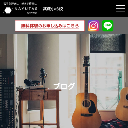
苦手を好きに 好きが得意に
togg
武蔵小杉校
navi
ブログ