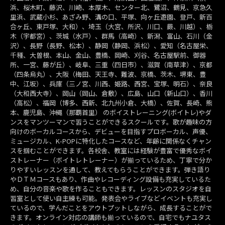
浜、桜木町、藤沢、川崎、本厚木、センター北、鷺沼、鶴見、京急久
里浜、武蔵小杉、あざみ野、溝の口、平塚、向ヶ丘遊園、登戸、新百
合ヶ丘、東戸塚、大和）、埼玉（大宮、所沢、川口、蕨、川越）、栃
木（宇都宮）、茨城（水戸）、群馬（高崎）、新潟、富山、石川（金
沢）、長野（長野、松本）、静岡（静岡、浜松）、愛知（名古屋栄、
千種、大曽根、本山、金山、豊橋、岡崎、刈谷、名古屋駅前、御器
所、一宮、藤が丘）、岐阜、三重（四日市）、滋賀（南草津）、京都
（四条烏丸）、大阪（梅田、天王寺、難波、京橋、茨木、堺東、豊
中、江坂）、兵庫（三ノ宮、川西、姫路、西宮、宝塚、明石）、奈良
（大和西大寺）、岡山（岡山、倉敷）、広島、山口（新山口）、香川
（高松）、福岡（博多、西新、北九州小倉、大橋）、佐賀、長崎、熊
本、鹿児島、沖縄（那覇首里） のボイストレーニング(ボイトレ)やダ
ンスをマンツーマンで習うことができるスクールです。歌が趣味の方
向けのボーカルコースから、デビューを目指すプロボーカル、声優、
ミュージカル、K-POPに特化したコースなど、年齢に関係なくチャン
スを掴むことができます。各校舎、教室には経験が豊富で優秀なボイ
ストレーナー（ボイトレトレーナー）が揃っているため、丁寧で分か
りやすいレッスンを通して、教えてもらうことができます。弾き語り
やＤＴＭコースもあり、作曲やレコーディング設備も充実しているた
め、自分の音楽や歌を作ることもできます。レッスンのスタジオを自
習室として使い自主練も可能。発表会やライブなどイベントも充実し
ているので、学んだことをアウトプットしながら、成長することがで
きます。オンライン対応の講師も揃っているので、自宅でもナユタス