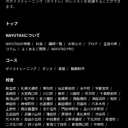
のボイストレーニング（ボイトレ）のレッスンを受講することができ
ます。
トップ
NAYUTASについて
NAYUTASの特徴
料金
講師一覧
お知らせ
ブログ
生徒の声
コラム
よくあるご質問
NAYUTAS PRO
コース
ボイストレーニング
ダンス
楽器
動画制作
校舎
麻生校
札幌大通校
琴似校
仙台駅前校
水戸校
宇都宮校
高崎校
大宮西口校
川口校
蕨校
川越校
所沢校
千葉駅前校
南流山校
松戸校
本八幡校
船橋校
西船橋校
津田沼校
柏校
神田校
神保町校
水道橋校
飯田橋校
月島校
六本木校
上野校
西日暮里校
北千住校
門前仲町校
品川大井町校
五反田校
武蔵小山校
蒲田校
原宿校
恵比寿校
渋谷校
代々木校
自由が丘校
中目黒校
三軒茶屋校
下北沢校
経堂校
二子玉川校
四ツ谷校
新宿三丁目校
新宿西口校
中野校