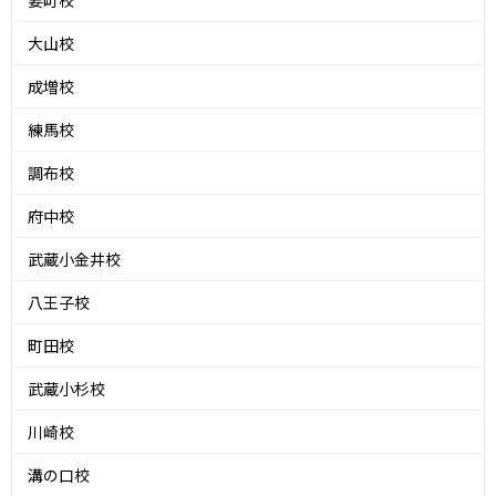
要町校
大山校
成増校
練馬校
調布校
府中校
武蔵小金井校
八王子校
町田校
武蔵小杉校
川崎校
溝の口校