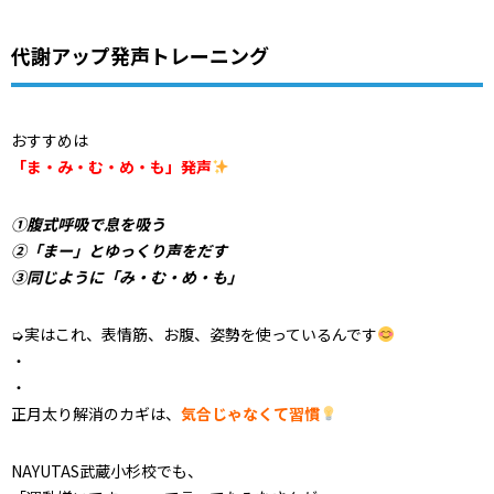
代謝アップ発声トレーニング
おすすめは
「ま・み・む・め・も」発声
①腹式呼吸で息を吸う
②「まー」とゆっくり声をだす
③同じように「み・む・め・も」
➭実はこれ、表情筋、お腹、姿勢を使っているんです
・
・
正月太り解消のカギは、
気合じゃなくて習慣
NAYUTAS武蔵小杉校でも、