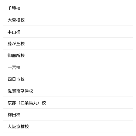
千種校
大曽根校
本山校
藤が丘校
御器所校
一宮校
四日市校
滋賀南草津校
京都（四条烏丸）校
梅田校
大阪京橋校