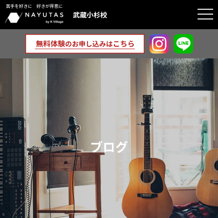
苦手を好きに 好きが得意に
togg
武蔵小杉校
navi
ブログ