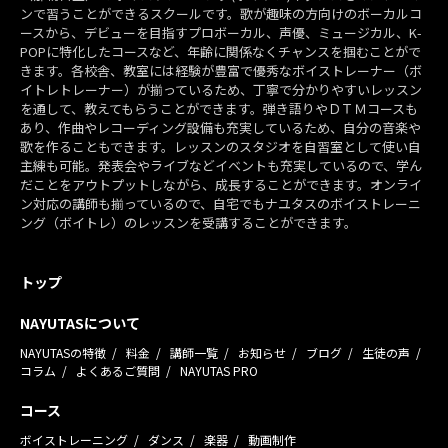
ンで習うことができるスクールです。歌が趣味の方向けのボーカルコ
ースから、デビューを目指すプロボーカル、声優、ミュージカル、K-
POPに特化したコースなど、年齢に関係なくチャンスを掴むことがで
きます。各校舎、教室には経験が豊富で優秀なボイストレーナー（ボ
イトレトレーナー）が揃っているため、丁寧で分かりやすいレッスン
を通して、教えてもらうことができます。弾き語りやＤＴＭコースも
あり、作曲やレコーディング設備も充実しているため、自分の音楽や
歌を作ることもできます。レッスンのスタジオを自習室として使い自
主練も可能。発表会やライブなどイベントも充実しているので、学ん
だことをアウトプットしながら、成長することができます。オンライ
ン対応の講師も揃っているので、自宅でもナユタスのボイストレーニ
ング（ボイトレ）のレッスンを受講することができます。
トップ
NAYUTASについて
NAYUTASの特徴
料金
講師一覧
お知らせ
ブログ
生徒の声
コラム
よくあるご質問
NAYUTAS PRO
コース
ボイストレーニング
ダンス
楽器
動画制作