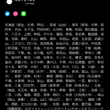
北海道（麻生、札幌、琴似）、宮城（仙台）、東京（新宿、中野、高
円寺、渋谷、北千住、門前仲町、大井町、巣鴨、町田、西日暮里、府
中、八王子、上野、神田、代々木、蒲田、原宿、恵比寿、飯田橋、成
増、池袋、要町、大山、練馬、調布、浜田山、経堂、五反田、武蔵小
山、二子玉川、四ツ谷、高田馬場、自由が丘、武蔵小金井、中目黒、
三軒茶屋、下北沢、月島、六本木、神保町、水道橋）、千葉（船橋、
津田沼、千葉、柏、本八幡、松戸、南流山、西船橋）、神奈川（横
浜、桜木町、藤沢、川崎、本厚木、センター北、鷺沼、鶴見、京急久
里浜、武蔵小杉、あざみ野、溝の口、平塚、向ヶ丘遊園、登戸、新百
合ヶ丘、東戸塚、大和）、埼玉（大宮、所沢、川口、蕨、川越）、栃
木（宇都宮）、茨城（水戸）、群馬（高崎）、新潟、富山、石川（金
沢）、長野（長野、松本）、静岡（静岡、浜松）、愛知（名古屋栄、
千種、大曽根、本山、金山、豊橋、岡崎、御器所、一宮、藤が丘）、
岐阜、三重（四日市）、滋賀（南草津）、京都（四条烏丸）、大阪
（梅田、天王寺、難波、京橋、茨木、堺東、豊中、江坂）、兵庫（三
ノ宮、川西、姫路、西宮、宝塚、明石）、奈良（大和西大寺）、岡山
（岡山、倉敷）、広島、山口（新山口）、香川（高松）、福岡（博
多、西新、北九州小倉、大橋）、佐賀、長崎、熊本、鹿児島、沖縄
（那覇首里） のボイストレーニング(ボイトレ)やダンスをマンツーマ