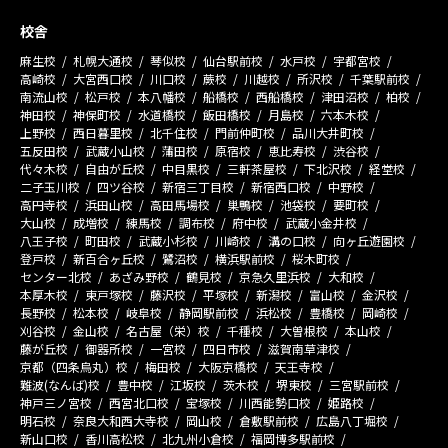
校舎
麻生校
札幌大通校
琴似校
仙台駅前校
水戸校
宇都宮校
高崎校
大宮西口校
川口校
蕨校
川越校
所沢校
千葉駅前校
南流山校
松戸校
本八幡校
船橋校
西船橋校
津田沼校
柏校
神田校
神保町校
水道橋校
飯田橋校
月島校
六本木校
上野校
西日暮里校
北千住校
門前仲町校
品川大井町校
五反田校
武蔵小山校
蒲田校
原宿校
恵比寿校
渋谷校
代々木校
自由が丘校
中目黒校
三軒茶屋校
下北沢校
経堂校
二子玉川校
四ツ谷校
新宿三丁目校
新宿西口校
中野校
高円寺校
浜田山校
高田馬場校
巣鴨校
池袋校
要町校
大山校
成増校
練馬校
調布校
府中校
武蔵小金井校
八王子校
町田校
武蔵小杉校
川崎校
溝の口校
向ヶ丘遊園校
登戸校
新百合ヶ丘校
鷺沼校
横浜駅前校
桜木町校
センター北校
あざみ野校
鶴見校
京急久里浜校
大和校
本厚木校
東戸塚校
藤沢校
平塚校
新潟校
富山校
金沢校
長野校
松本校
岐阜校
静岡駅前校
浜松校
豊橋校
岡崎校
刈谷校
金山校
名古屋（栄）校
千種校
大曽根校
本山校
藤が丘校
御器所校
一宮校
四日市校
滋賀南草津校
京都（四条烏丸）校
梅田校
大阪京橋校
天王寺校
難波(なんば)校
豊中校
江坂校
茨木校
堺東校
三宮駅前校
神戸三ノ宮校
西宮北口校
宝塚校
川西能勢口校
姫路校
明石校
奈良大和西大寺校
岡山校
倉敷駅前校
広島八丁堀校
新山口校
香川高松校
北九州小倉校
福岡博多駅前校