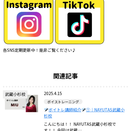
各SNS定期更新中！是非ご覧ください♪
関連記事
2025.4.15
武蔵小杉校
ボイストレーニング
ボイトレ講師紹介
①｜NAYUTAS武蔵小
杉校
こんにちは！！ NAYUTAS武蔵小杉校で
す！！ 今回は武蔵…