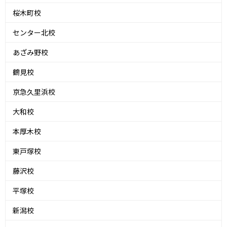
桜木町校
センター北校
あざみ野校
鶴見校
京急久里浜校
大和校
本厚木校
東戸塚校
藤沢校
平塚校
新潟校