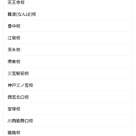
天王寺校
難波(なんば)校
豊中校
江坂校
茨木校
堺東校
三宮駅前校
神戸三ノ宮校
西宮北口校
宝塚校
川西能勢口校
姫路校