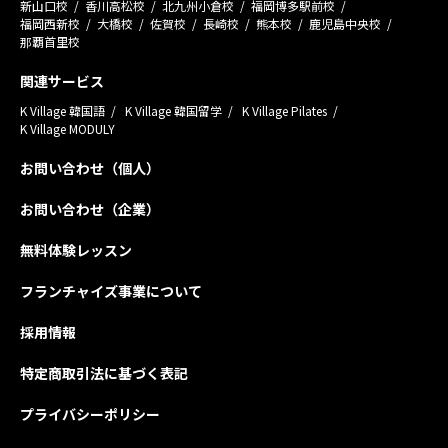
新山口校
香川高松校
北九州小倉校
福岡博多駅前校
福岡西新校
大橋校
佐賀校
長崎校
熊本校
鹿児島中央校
那覇首里校
関連サービス
K Village 韓国語
K Village 韓国留学
K Village Pilates
K Village MODULY
お問い合わせ（個人）
お問い合わせ（企業）
無料体験レッスン
フランチャイズ事業について
採用情報
特定商取引法に基づく表記
プライバシーポリシー