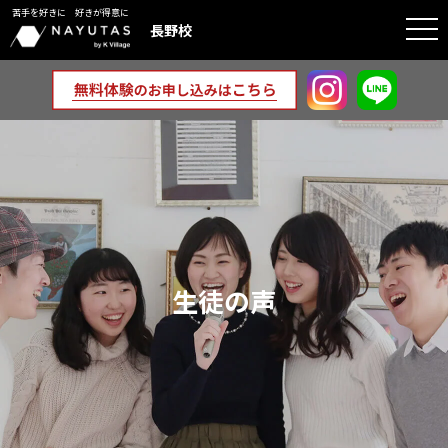
苦手を好きに 好きが得意に
togg
長野校
navi
生徒の声