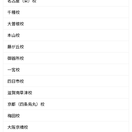
名古屋（栄）校
千種校
大曽根校
本山校
藤が丘校
御器所校
一宮校
四日市校
滋賀南草津校
京都（四条烏丸）校
梅田校
大阪京橋校