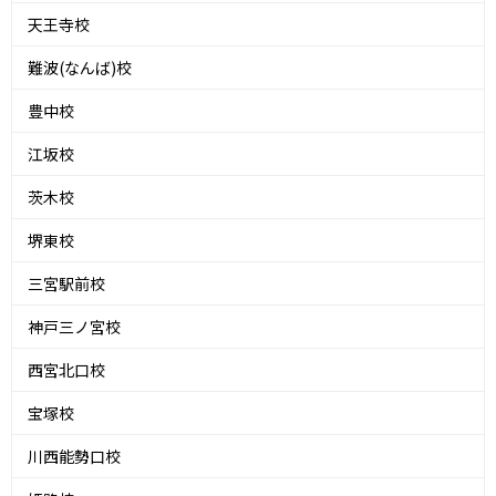
天王寺校
難波(なんば)校
豊中校
江坂校
茨木校
堺東校
三宮駅前校
神戸三ノ宮校
西宮北口校
宝塚校
川西能勢口校