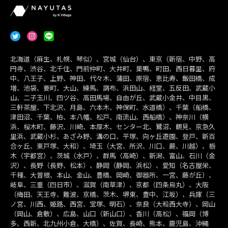
北海道（麻生、札幌、琴似）、宮城（仙台）、東京（新宿、中野、高
円寺、渋谷、北千住、門前仲町、大井町、巣鴨、町田、西日暮里、府
中、八王子、上野、神田、代々木、蒲田、原宿、恵比寿、飯田橋、成
増、池袋、要町、大山、練馬、調布、浜田山、経堂、五反田、武蔵小
山、二子玉川、四ツ谷、高田馬場、自由が丘、武蔵小金井、中目黒、
三軒茶屋、下北沢、月島、六本木、神保町、水道橋）、千葉（船橋、
津田沼、千葉、柏、本八幡、松戸、南流山、西船橋）、神奈川（横
浜、桜木町、藤沢、川崎、本厚木、センター北、鷺沼、鶴見、京急久
里浜、武蔵小杉、あざみ野、溝の口、平塚、向ヶ丘遊園、登戸、新百
合ヶ丘、東戸塚、大和）、埼玉（大宮、所沢、川口、蕨、川越）、栃
木（宇都宮）、茨城（水戸）、群馬（高崎）、新潟、富山、石川（金
沢）、長野（長野、松本）、静岡（静岡、浜松）、愛知（名古屋栄、
千種、大曽根、本山、金山、豊橋、岡崎、御器所、一宮、藤が丘）、
岐阜、三重（四日市）、滋賀（南草津）、京都（四条烏丸）、大阪
（梅田、天王寺、難波、京橋、茨木、堺東、豊中、江坂）、兵庫（三
ノ宮、川西、姫路、西宮、宝塚、明石）、奈良（大和西大寺）、岡山
（岡山、倉敷）、広島、山口（新山口）、香川（高松）、福岡（博
多、西新、北九州小倉、大橋）、佐賀、長崎、熊本、鹿児島、沖縄