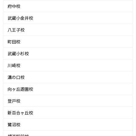
府中校
武蔵小金井校
八王子校
町田校
武蔵小杉校
川崎校
溝の口校
向ヶ丘遊園校
登戸校
新百合ヶ丘校
鷺沼校