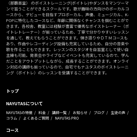
（那覇首里） のボイストレーニング(ボイトレ)やダンスをマンツーマ
ンで習うことができるスクールです。歌が趣味の方向けのボーカルコ
ースから、デビューを目指すプロボーカル、声優、ミュージカル、K-
POPに特化したコースなど、年齢に関係なくチャンスを掴むことがで
きます。各校舎、教室には経験が豊富で優秀なボイストレーナー（ボ
イトレトレーナー）が揃っているため、丁寧で分かりやすいレッスン
を通して、教えてもらうことができます。弾き語りやＤＴＭコースも
あり、作曲やレコーディング設備も充実しているため、自分の音楽や
歌を作ることもできます。レッスンのスタジオを自習室として使い自
主練も可能。発表会やライブなどイベントも充実しているので、学ん
だことをアウトプットしながら、成長することができます。オンライ
ン対応の講師も揃っているので、自宅でもナユタスのボイストレーニ
ング（ボイトレ）のレッスンを受講することができます。
トップ
NAYUTASについて
NAYUTASの特徴
料金
講師一覧
お知らせ
ブログ
生徒の声
コラム
よくあるご質問
NAYUTAS PRO
コース