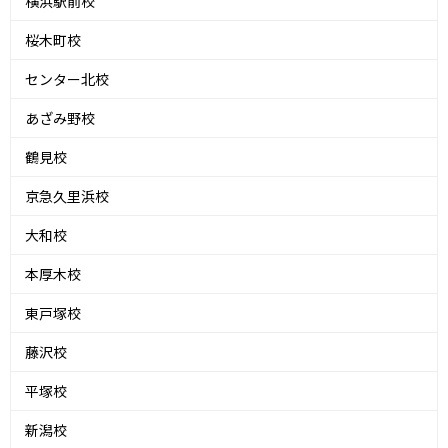
横浜駅前校
桜木町校
センター北校
あざみ野校
鶴見校
京急久里浜校
大和校
本厚木校
東戸塚校
藤沢校
平塚校
新潟校