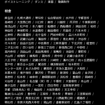
ボイストレーニング
ダンス
楽器
動画制作
校舎
麻生校
札幌大通校
琴似校
仙台駅前校
水戸校
宇都宮校
高崎校
大宮西口校
川口校
蕨校
川越校
所沢校
千葉駅前校
南流山校
松戸校
本八幡校
船橋校
西船橋校
津田沼校
柏校
神田校
神保町校
水道橋校
飯田橋校
月島校
六本木校
上野校
西日暮里校
北千住校
門前仲町校
品川大井町校
五反田校
武蔵小山校
蒲田校
原宿校
恵比寿校
渋谷校
代々木校
自由が丘校
中目黒校
三軒茶屋校
下北沢校
経堂校
二子玉川校
四ツ谷校
新宿三丁目校
新宿西口校
中野校
高円寺校
浜田山校
高田馬場校
巣鴨校
池袋校
要町校
大山校
成増校
練馬校
調布校
府中校
武蔵小金井校
八王子校
町田校
武蔵小杉校
川崎校
溝の口校
向ヶ丘遊園校
登戸校
新百合ヶ丘校
鷺沼校
横浜駅前校
桜木町校
センター北校
あざみ野校
鶴見校
京急久里浜校
大和校
本厚木校
東戸塚校
藤沢校
平塚校
新潟校
富山校
金沢校
長野校
松本校
岐阜校
静岡駅前校
浜松校
豊橋校
岡崎校
刈谷校
金山校
名古屋（栄）校
千種校
大曽根校
本山校
藤が丘校
御器所校
一宮校
四日市校
滋賀南草津校
京都（四条烏丸）校
梅田校
大阪京橋校
天王寺校
難波(なんば)校
豊中校
江坂校
茨木校
堺東校
三宮駅前校
神戸三ノ宮校
西宮北口校
宝塚校
川西能勢口校
姫路校
明石校
奈良大和西大寺校
岡山校
倉敷駅前校
広島八丁堀校