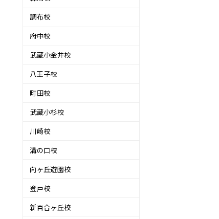
調布校
府中校
武蔵小金井校
八王子校
町田校
武蔵小杉校
川崎校
溝の口校
向ヶ丘遊園校
登戸校
新百合ヶ丘校