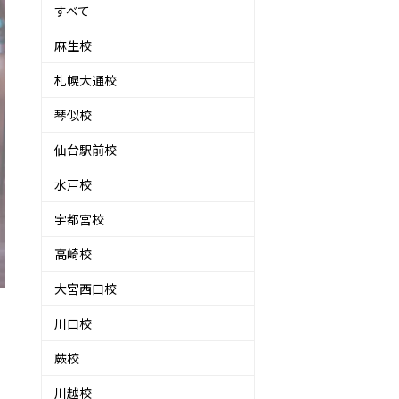
すべて
麻生校
札幌大通校
琴似校
仙台駅前校
水戸校
宇都宮校
高崎校
大宮西口校
川口校
蕨校
川越校