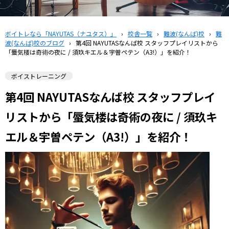
ボイトレなら「NAYUTAS（ナユタス）」
›
校舎一覧
›
難波(なんば)校
›
難
波(なんば)校のブログ
›
第4回 NAYUTASなんば校 スタッフプレイリストから
「蜃気楼は奇術の夜に / 須玖キエル＆宇曽ペテン（A3!）」を紹介！
ボイストレーニング
第4回 NAYUTASなんば校 スタッフプレイ
リストから「蜃気楼は奇術の夜に / 須玖キ
エル＆宇曽ペテン（A3!）」を紹介！