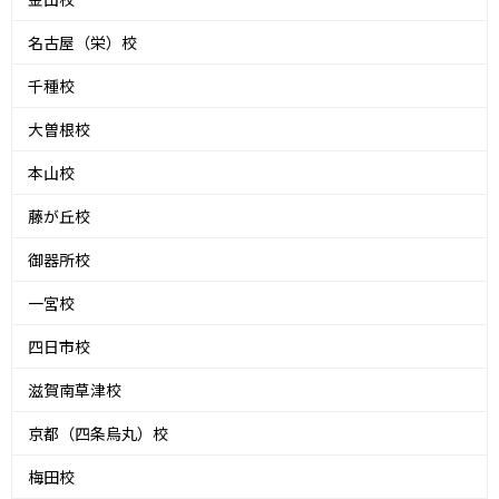
名古屋（栄）校
千種校
大曽根校
本山校
藤が丘校
御器所校
一宮校
四日市校
滋賀南草津校
京都（四条烏丸）校
梅田校