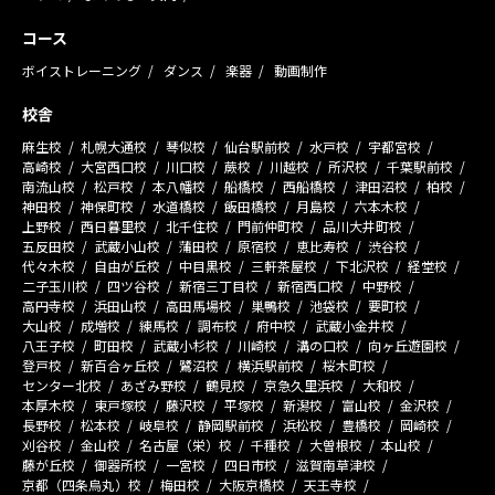
コース
ボイストレーニング
ダンス
楽器
動画制作
校舎
麻生校
札幌大通校
琴似校
仙台駅前校
水戸校
宇都宮校
高崎校
大宮西口校
川口校
蕨校
川越校
所沢校
千葉駅前校
南流山校
松戸校
本八幡校
船橋校
西船橋校
津田沼校
柏校
神田校
神保町校
水道橋校
飯田橋校
月島校
六本木校
上野校
西日暮里校
北千住校
門前仲町校
品川大井町校
五反田校
武蔵小山校
蒲田校
原宿校
恵比寿校
渋谷校
代々木校
自由が丘校
中目黒校
三軒茶屋校
下北沢校
経堂校
二子玉川校
四ツ谷校
新宿三丁目校
新宿西口校
中野校
高円寺校
浜田山校
高田馬場校
巣鴨校
池袋校
要町校
大山校
成増校
練馬校
調布校
府中校
武蔵小金井校
八王子校
町田校
武蔵小杉校
川崎校
溝の口校
向ヶ丘遊園校
登戸校
新百合ヶ丘校
鷺沼校
横浜駅前校
桜木町校
センター北校
あざみ野校
鶴見校
京急久里浜校
大和校
本厚木校
東戸塚校
藤沢校
平塚校
新潟校
富山校
金沢校
長野校
松本校
岐阜校
静岡駅前校
浜松校
豊橋校
岡崎校
刈谷校
金山校
名古屋（栄）校
千種校
大曽根校
本山校
藤が丘校
御器所校
一宮校
四日市校
滋賀南草津校
京都（四条烏丸）校
梅田校
大阪京橋校
天王寺校