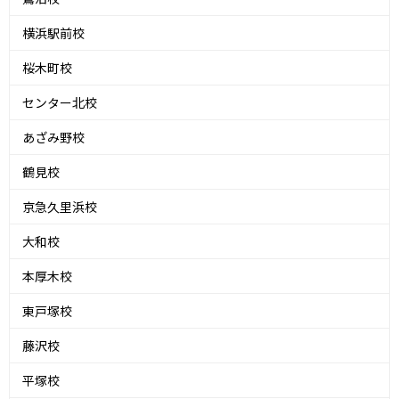
横浜駅前校
桜木町校
センター北校
あざみ野校
鶴見校
京急久里浜校
大和校
本厚木校
東戸塚校
藤沢校
平塚校