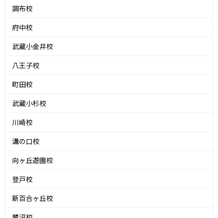
調布校
府中校
武蔵小金井校
八王子校
町田校
武蔵小杉校
川崎校
溝の口校
向ヶ丘遊園校
登戸校
新百合ヶ丘校
鷺沼校