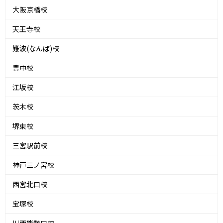
大阪京橋校
天王寺校
難波(なんば)校
豊中校
江坂校
茨木校
堺東校
三宮駅前校
神戸三ノ宮校
西宮北口校
宝塚校
川西能勢口校