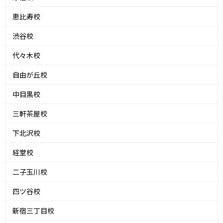
恵比寿校
渋谷校
代々木校
自由が丘校
中目黒校
三軒茶屋校
下北沢校
経堂校
二子玉川校
四ツ谷校
新宿三丁目校