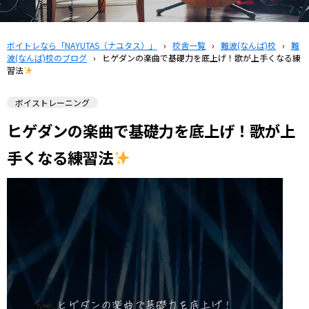
ボイトレなら「NAYUTAS（ナユタス）」
›
校舎一覧
›
難波(なんば)校
›
難
波(なんば)校のブログ
›
ヒゲダンの楽曲で基礎力を底上げ！歌が上手くなる練
習法
ボイストレーニング
ヒゲダンの楽曲で基礎力を底上げ！歌が上
手くなる練習法