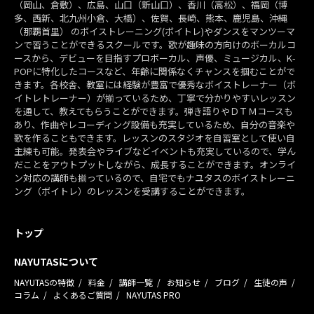
（岡山、倉敷）、広島、山口（新山口）、香川（高松）、福岡（博
多、西新、北九州小倉、大橋）、佐賀、長崎、熊本、鹿児島、沖縄
（那覇首里） のボイストレーニング(ボイトレ)やダンスをマンツーマ
ンで習うことができるスクールです。歌が趣味の方向けのボーカルコ
ースから、デビューを目指すプロボーカル、声優、ミュージカル、K-
POPに特化したコースなど、年齢に関係なくチャンスを掴むことがで
きます。各校舎、教室には経験が豊富で優秀なボイストレーナー（ボ
イトレトレーナー）が揃っているため、丁寧で分かりやすいレッスン
を通して、教えてもらうことができます。弾き語りやＤＴＭコースも
あり、作曲やレコーディング設備も充実しているため、自分の音楽や
歌を作ることもできます。レッスンのスタジオを自習室として使い自
主練も可能。発表会やライブなどイベントも充実しているので、学ん
だことをアウトプットしながら、成長することができます。オンライ
ン対応の講師も揃っているので、自宅でもナユタスのボイストレーニ
ング（ボイトレ）のレッスンを受講することができます。
トップ
NAYUTASについて
NAYUTASの特徴
料金
講師一覧
お知らせ
ブログ
生徒の声
コラム
よくあるご質問
NAYUTAS PRO