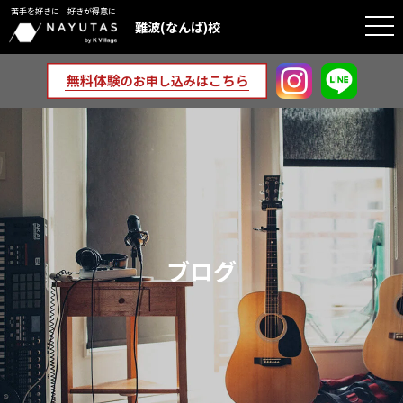
苦手を好きに 好きが得意に
togg
難波(なんば)校
navi
ブログ