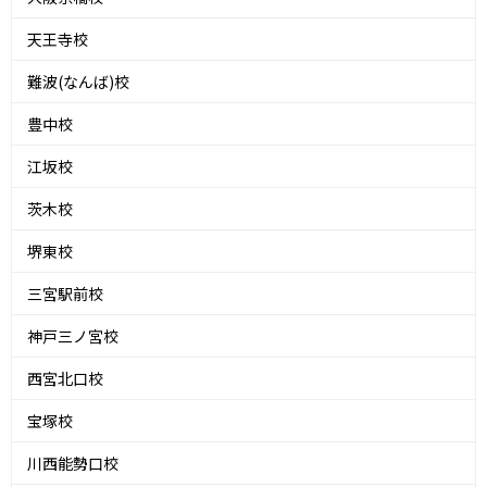
天王寺校
難波(なんば)校
豊中校
江坂校
茨木校
堺東校
三宮駅前校
神戸三ノ宮校
西宮北口校
宝塚校
川西能勢口校