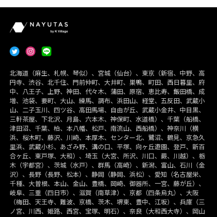
北海道（麻生、札幌、琴似）、宮城（仙台）、東京（新宿、中野、高
円寺、渋谷、北千住、門前仲町、大井町、巣鴨、町田、西日暮里、府
中、八王子、上野、神田、代々木、蒲田、原宿、恵比寿、飯田橋、成
増、池袋、要町、大山、練馬、調布、浜田山、経堂、五反田、武蔵小
山、二子玉川、四ツ谷、高田馬場、自由が丘、武蔵小金井、中目黒、
三軒茶屋、下北沢、月島、六本木、神保町、水道橋）、千葉（船橋、
津田沼、千葉、柏、本八幡、松戸、南流山、西船橋）、神奈川（横
浜、桜木町、藤沢、川崎、本厚木、センター北、鷺沼、鶴見、京急久
里浜、武蔵小杉、あざみ野、溝の口、平塚、向ヶ丘遊園、登戸、新百
合ヶ丘、東戸塚、大和）、埼玉（大宮、所沢、川口、蕨、川越）、栃
木（宇都宮）、茨城（水戸）、群馬（高崎）、新潟、富山、石川（金
沢）、長野（長野、松本）、静岡（静岡、浜松）、愛知（名古屋栄、
千種、大曽根、本山、金山、豊橋、岡崎、御器所、一宮、藤が丘）、
岐阜、三重（四日市）、滋賀（南草津）、京都（四条烏丸）、大阪
（梅田、天王寺、難波、京橋、茨木、堺東、豊中、江坂）、兵庫（三
ノ宮、川西、姫路、西宮、宝塚、明石）、奈良（大和西大寺）、岡山