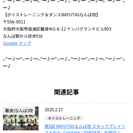
｡:*━♪━*:｡━♪━｡:*━♪━*:｡━♪｡:*━♪━*:｡━♪━｡:*━♪━*:｡
━♪
【ボイストレーニング＆ダンスNAYUTASなんば校】
〒556-0011
大阪府大阪市浪速区難波中3-6-12 ナンバグランドビル903
なんば駅から徒歩5分
Google マップ
｡:*━♪━*:｡━♪━｡:*━♪━*:｡━♪｡:*━♪━*:｡━♪━｡:*━♪━*:｡
━♪
関連記事
2025.2.27
難波(なんば)校
ボイストレーニング
第5回 NAYUTASなんば校 スタッフプレイリ
ストから「agitate / 7ORDER」を紹介！