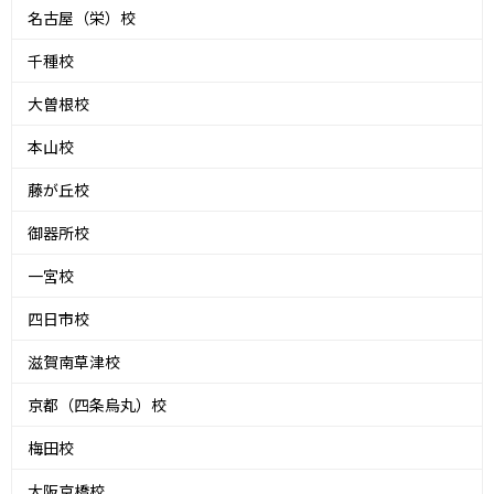
名古屋（栄）校
千種校
大曽根校
本山校
藤が丘校
御器所校
一宮校
四日市校
滋賀南草津校
京都（四条烏丸）校
梅田校
大阪京橋校