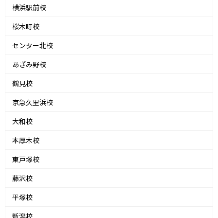
横浜駅前校
桜木町校
センター北校
あざみ野校
鶴見校
京急久里浜校
大和校
本厚木校
東戸塚校
藤沢校
平塚校
新潟校