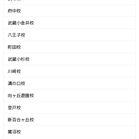
府中校
武蔵小金井校
八王子校
町田校
武蔵小杉校
川崎校
溝の口校
向ヶ丘遊園校
登戸校
新百合ヶ丘校
鷺沼校