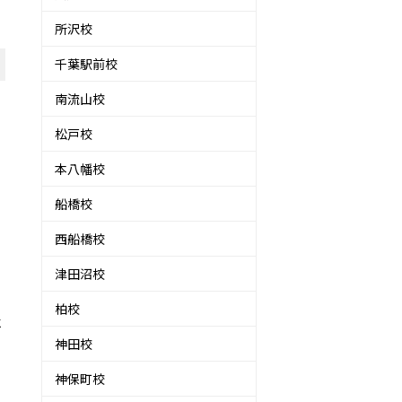
所沢校
千葉駅前校
南流山校
松戸校
本八幡校
船橋校
西船橋校
津田沼校
柏校
ベ
神田校
神保町校