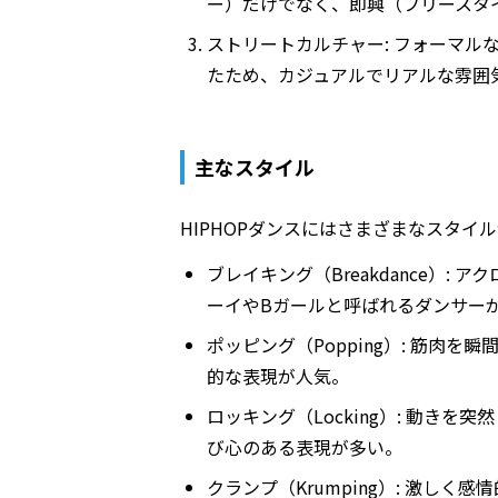
ー）だけでなく、即興（フリースタ
ストリートカルチャー
: フォーマ
たため、カジュアルでリアルな雰囲
主なスタイル
HIPHOPダンスにはさまざまなスタ
ブレイキング（Breakdance）
: ア
ーイやBガールと呼ばれるダンサー
ポッピング（Popping）
: 筋肉を
的な表現が人気。
ロッキング（Locking）
: 動きを
び心のある表現が多い。
クランプ（Krumping）
: 激しく感