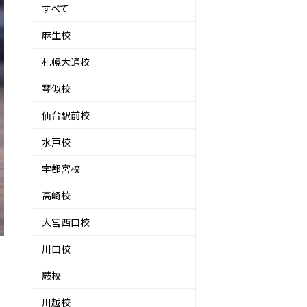
すべて
麻生校
札幌大通校
琴似校
仙台駅前校
水戸校
宇都宮校
高崎校
大宮西口校
川口校
蕨校
川越校