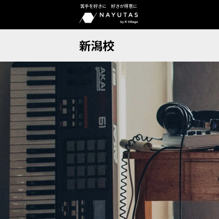
苦手を好きに 好きが得意に
新潟校