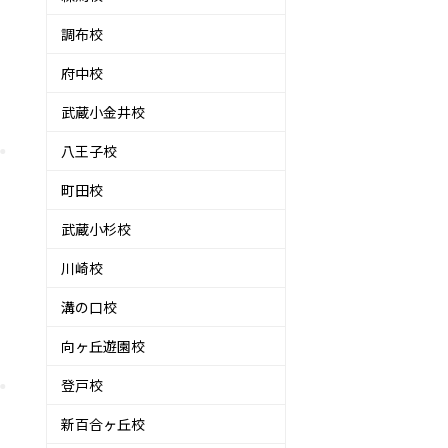
調布校
府中校
武蔵小金井校
八王子校
町田校
武蔵小杉校
川崎校
溝の口校
向ヶ丘遊園校
登戸校
新百合ヶ丘校