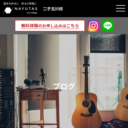
苦手を好きに 好きが得意に
togg
二子玉川校
navi
ブログ