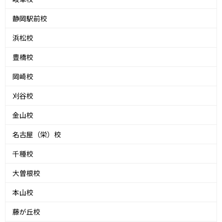
静岡駅前校
浜松校
豊橋校
岡崎校
刈谷校
金山校
名古屋（栄）校
千種校
大曽根校
本山校
藤が丘校