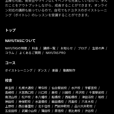
主練も可能。発表会やライブなどイベントも充実しているので、学ん
だことをアウトプットしながら、成長することができます。オンライ
ン対応の講師も揃っているので、自宅でもナユタスのボイストレーニ
ング（ボイトレ）のレッスンを受講することができます。
トップ
NAYUTASについて
NAYUTASの特徴
料金
講師一覧
お知らせ
ブログ
生徒の声
コラム
よくあるご質問
NAYUTAS PRO
コース
ボイストレーニング
ダンス
楽器
動画制作
校舎
麻生校
札幌大通校
琴似校
仙台駅前校
水戸校
宇都宮校
高崎校
大宮西口校
川口校
蕨校
川越校
所沢校
千葉駅前校
南流山校
松戸校
本八幡校
船橋校
西船橋校
津田沼校
柏校
神田校
神保町校
水道橋校
飯田橋校
月島校
六本木校
上野校
西日暮里校
北千住校
門前仲町校
品川大井町校
五反田校
武蔵小山校
蒲田校
原宿校
恵比寿校
渋谷校