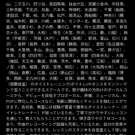
山、二子玉川、四ツ谷、高田馬場、自由が丘、武蔵小金井、中目黒、
三軒茶屋、下北沢、月島、六本木、神保町、水道橋）、千葉（船橋、
津田沼、千葉、柏、本八幡、松戸、南流山、西船橋）、神奈川（横
浜、桜木町、藤沢、川崎、本厚木、センター北、鷺沼、鶴見、京急久
里浜、武蔵小杉、あざみ野、溝の口、平塚、向ヶ丘遊園、登戸、新百
合ヶ丘、東戸塚、大和）、埼玉（大宮、所沢、川口、蕨、川越）、栃
木（宇都宮）、茨城（水戸）、群馬（高崎）、新潟、富山、石川（金
沢）、長野（長野、松本）、静岡（静岡、浜松）、愛知（名古屋栄、
千種、大曽根、本山、金山、豊橋、岡崎、御器所、一宮、藤が丘）、
岐阜、三重（四日市）、滋賀（南草津）、京都（四条烏丸）、大阪
（梅田、天王寺、難波、京橋、茨木、堺東、豊中、江坂）、兵庫（三
ノ宮、川西、姫路、西宮、宝塚、明石）、奈良（大和西大寺）、岡山
（岡山、倉敷）、広島、山口（新山口）、香川（高松）、福岡（博
多、西新、北九州小倉、大橋）、佐賀、長崎、熊本、鹿児島、沖縄
（那覇首里） のボイストレーニング(ボイトレ)やダンスをマンツーマ
ンで習うことができるスクールです。歌が趣味の方向けのボーカルコ
ースから、デビューを目指すプロボーカル、声優、ミュージカル、K-
POPに特化したコースなど、年齢に関係なくチャンスを掴むことがで
きます。各校舎、教室には経験が豊富で優秀なボイストレーナー（ボ
イトレトレーナー）が揃っているため、丁寧で分かりやすいレッスン
を通して、教えてもらうことができます。弾き語りやＤＴＭコースも
あり、作曲やレコーディング設備も充実しているため、自分の音楽や
歌を作ることもできます。レッスンのスタジオを自習室として使い自