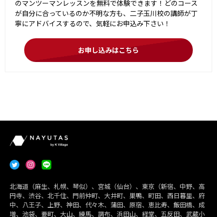
のマンツーマンレッスンを無料で体験できます！どのコース
が自分に合っているのか不明な方も、二子玉川校の講師が丁
寧にアドバイスするので、気軽にお申込み下さい！
お申し込みはこちら
北海道（麻生、札幌、琴似）、宮城（仙台）、東京（新宿、中野、高
円寺、渋谷、北千住、門前仲町、大井町、巣鴨、町田、西日暮里、府
中、八王子、上野、神田、代々木、蒲田、原宿、恵比寿、飯田橋、成
増、池袋、要町、大山、練馬、調布、浜田山、経堂、五反田、武蔵小