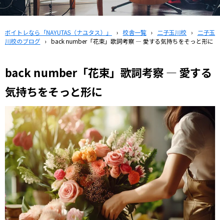
ボイトレなら「NAYUTAS（ナユタス）」
›
校舎一覧
›
二子玉川校
›
二子玉
川校のブログ
›
back number「花束」歌詞考察 — 愛する気持ちをそっと形に
back number「花束」歌詞考察 — 愛する
気持ちをそっと形に