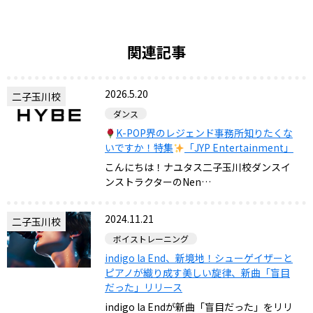
関連記事
2026.5.20
二子玉川校
ダンス
K-POP界のレジェンド事務所知りたくな
いですか！特集
「JYP Entertainment」
こんにちは！ナユタス二子玉川校ダンスイ
ンストラクターのNen…
2024.11.21
二子玉川校
ボイストレーニング
indigo la End、新境地！シューゲイザーと
ピアノが織り成す美しい旋律、新曲「盲目
だった」リリース
indigo la Endが新曲「盲目だった」をリリ