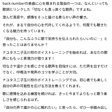
back numberの楽曲に心を掴まれる理由の一つは、なんといっても
歌詞とリンクした「切なくも真っ直ぐな歌声」ですよね。
澄んだ高音や、感情をそっと届ける柔らかい声の響き。
それが、まるで自分の心を代弁してくれるようで、何度でも聴きた
くなる魅力を持っています。
「自分も、こんなふうに歌で気持ちを伝えられたらいいのに…」と
思ったことはありませんか？
ナユタス二子玉川校のボイストレーニングを始めれば、あなたの歌
声にももっと表現力が宿ります！
切なさや温かさを感じさせる歌声を目指すには、ただ声を出すだけ
でなく、呼吸法や発声のコツを学ぶことが大切。
ナユタス二子玉川校のボイストレーニングでは、初心者でも楽しく
自分の声の可能性を広げる方法を教えてくれます。
歌に感情を込める練習を続ければ、きっと今までよりもっと歌う楽
しさを感じられるはず。
「自分の声で誰かの心に触れたい」と思ったら、ぜひ一歩踏み出し