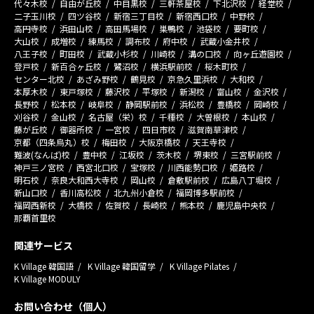
代々木校
自由が丘校
中目黒校
三軒茶屋校
下北沢校
経堂校
二子玉川校
四ツ谷校
新宿三丁目校
新宿西口校
中野校
高円寺校
浜田山校
高田馬場校
巣鴨校
池袋校
要町校
大山校
成増校
練馬校
調布校
府中校
武蔵小金井校
八王子校
町田校
武蔵小杉校
川崎校
溝の口校
向ヶ丘遊園校
登戸校
新百合ヶ丘校
鷺沼校
横浜駅前校
桜木町校
センター北校
あざみ野校
鶴見校
京急久里浜校
大和校
本厚木校
東戸塚校
藤沢校
平塚校
新潟校
富山校
金沢校
長野校
松本校
岐阜校
静岡駅前校
浜松校
豊橋校
岡崎校
刈谷校
金山校
名古屋（栄）校
千種校
大曽根校
本山校
藤が丘校
御器所校
一宮校
四日市校
滋賀南草津校
京都（四条烏丸）校
梅田校
大阪京橋校
天王寺校
難波(なんば)校
豊中校
江坂校
茨木校
堺東校
三宮駅前校
神戸三ノ宮校
西宮北口校
宝塚校
川西能勢口校
姫路校
明石校
奈良大和西大寺校
岡山校
倉敷駅前校
広島八丁堀校
新山口校
香川高松校
北九州小倉校
福岡博多駅前校
福岡西新校
大橋校
佐賀校
長崎校
熊本校
鹿児島中央校
那覇首里校
関連サービス
K Village 韓国語
K Village 韓国留学
K Village Pilates
K Village MODULY
お問い合わせ（個人）