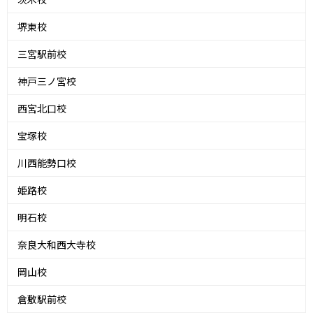
堺東校
三宮駅前校
神戸三ノ宮校
西宮北口校
宝塚校
川西能勢口校
姫路校
明石校
奈良大和西大寺校
岡山校
倉敷駅前校