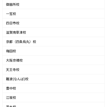
御器所校
一宮校
四日市校
滋賀南草津校
京都（四条烏丸）校
梅田校
大阪京橋校
天王寺校
難波(なんば)校
豊中校
江坂校
茨木校