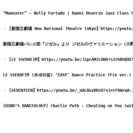
“Maneater” - Nelly Furtado | Danni Heverin Jazz Class 
・【
新国立劇場 New National Theatre Tokyo】https://youtu.b
新国立劇場バレエ団『ジゼル』より ジゼルのヴァリエーション（小野絢子）　Nation
・【
LE SSERAFIM】https://youtu.be/JipcAMJcOB8?si=SBSBXE
LE SSERAFIM (르세라핌) ‘EASY’ Dance Practice (Fix ver.)
・【
SEVENTEEN】https://youtu.be/_nALBozDDiU?si=rFhWrwA-
[DINO'S DANCEOLOGY] Charlie Puth - Cheating on You (wi