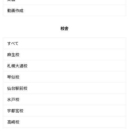
動画作成
校舎
すべて
麻生校
札幌大通校
琴似校
仙台駅前校
水戸校
宇都宮校
高崎校