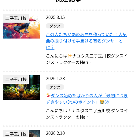
2025.3.15
二子玉川校
ダンス
この人たちがあの名曲を作っていた！人気
曲の振り付けを手掛ける有名ダンサーと
は？
こんにちは
ナユタス二子玉川校ダンスイ
ンストラクターのNen…
2026.1.23
二子玉川校
ダンス
ダンス始めたばかりの人が「最初につま
ずきやすい3つのポイント」
②
こんにちは！ナユタス二子玉川校 ダンスイ
ンストラクターのNe…
2026.2.10
二子玉川校