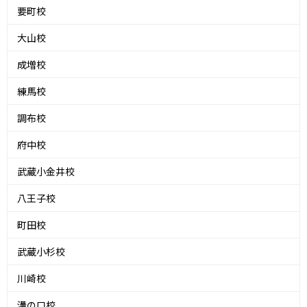
要町校
大山校
成増校
練馬校
調布校
府中校
武蔵小金井校
八王子校
町田校
武蔵小杉校
川崎校
溝の口校