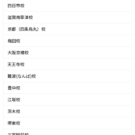
四日市校
滋賀南草津校
京都（四条烏丸）校
梅田校
大阪京橋校
天王寺校
難波(なんば)校
豊中校
江坂校
茨木校
堺東校
三宮駅前校