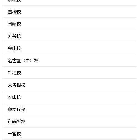
豊橋校
岡崎校
刈谷校
金山校
名古屋（栄）校
千種校
大曽根校
本山校
藤が丘校
御器所校
一宮校