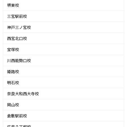
堺東校
三宮駅前校
神戸三ノ宮校
西宮北口校
宝塚校
川西能勢口校
姫路校
明石校
奈良大和西大寺校
岡山校
倉敷駅前校
広島八丁堀校