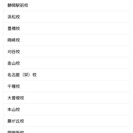
静岡駅前校
浜松校
豊橋校
岡崎校
刈谷校
金山校
名古屋（栄）校
千種校
大曽根校
本山校
藤が丘校
御器所校