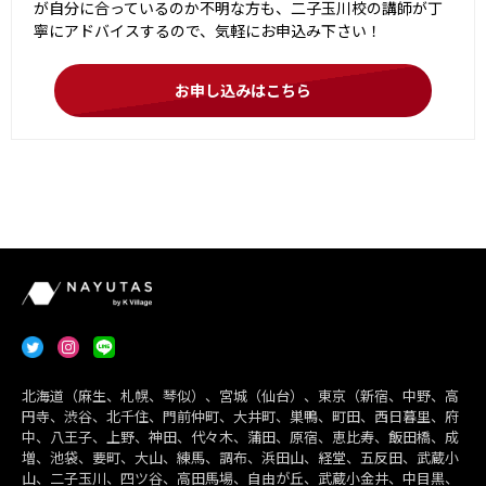
が自分に合っているのか不明な方も、二子玉川校の講師が丁
寧にアドバイスするので、気軽にお申込み下さい！
お申し込みはこちら
北海道（麻生、札幌、琴似）、宮城（仙台）、東京（新宿、中野、高
円寺、渋谷、北千住、門前仲町、大井町、巣鴨、町田、西日暮里、府
中、八王子、上野、神田、代々木、蒲田、原宿、恵比寿、飯田橋、成
増、池袋、要町、大山、練馬、調布、浜田山、経堂、五反田、武蔵小
山、二子玉川、四ツ谷、高田馬場、自由が丘、武蔵小金井、中目黒、