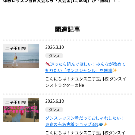
体験レッスン当日入会なら「入会金(11,000)」が「無料」！！
関連記事
2026.3.10
二子玉川校
ダンス
迷ったら読んでほしい！みんなが改めて
知りたい「ダンスジャンル」を解説
こんにちは！ナユタス二子玉川校 ダンスイ
ンストラクターのNe…
2025.6.18
二子玉川校
ダンス
ダンスレッスン着だっておしゃれしたい！
東京の有名古着ショップ3選
こんにちは！ナユタス二子玉川校ダンスイ