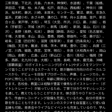
三軒茶屋、下北沢、月島、六本木、神保町、水道橋）、千葉（船橋、
津田沼、千葉、柏、本八幡、松戸、南流山、西船橋）、神奈川（横
浜、桜木町、藤沢、川崎、本厚木、センター北、鷺沼、鶴見、京急久
里浜、武蔵小杉、あざみ野、溝の口、平塚、向ヶ丘遊園、登戸、新百
合ヶ丘、東戸塚、大和）、埼玉（大宮、所沢、川口、蕨、川越）、栃
木（宇都宮）、茨城（水戸）、群馬（高崎）、新潟、富山、石川（金
沢）、長野（長野、松本）、静岡（静岡、浜松）、愛知（名古屋栄、
千種、大曽根、本山、金山、豊橋、岡崎、御器所、一宮、藤が丘）、
岐阜、三重（四日市）、滋賀（南草津）、京都（四条烏丸）、大阪
（梅田、天王寺、難波、京橋、茨木、堺東、豊中、江坂）、兵庫（三
ノ宮、川西、姫路、西宮、宝塚、明石）、奈良（大和西大寺）、岡山
（岡山、倉敷）、広島、山口（新山口）、香川（高松）、福岡（博
多、西新、北九州小倉、大橋）、佐賀、長崎、熊本、鹿児島、沖縄
（那覇首里） のボイストレーニング(ボイトレ)やダンスをマンツーマ
ンで習うことができるスクールです。歌が趣味の方向けのボーカルコ
ースから、デビューを目指すプロボーカル、声優、ミュージカル、K-
POPに特化したコースなど、年齢に関係なくチャンスを掴むことがで
きます。各校舎、教室には経験が豊富で優秀なボイストレーナー（ボ
イトレトレーナー）が揃っているため、丁寧で分かりやすいレッスン
を通して、教えてもらうことができます。弾き語りやＤＴＭコースも
あり、作曲やレコーディング設備も充実しているため、自分の音楽や
歌を作ることもできます。レッスンのスタジオを自習室として使い自
主練も可能。発表会やライブなどイベントも充実しているので、学ん