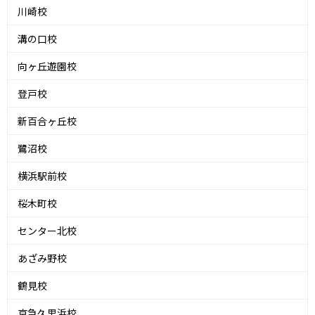
川崎校
溝の口校
向ヶ丘遊園校
登戸校
新百合ヶ丘校
鷺沼校
横浜駅前校
桜木町校
センター北校
あざみ野校
鶴見校
京急久里浜校