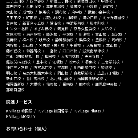
二子玉川校
四ツ谷校
新宿三丁目校
新宿西口校
中野校
高円寺校
浜田山校
高田馬場校
巣鴨校
池袋校
要町校
大山校
成増校
練馬校
調布校
府中校
武蔵小金井校
八王子校
町田校
武蔵小杉校
川崎校
溝の口校
向ヶ丘遊園校
登戸校
新百合ヶ丘校
鷺沼校
横浜駅前校
桜木町校
センター北校
あざみ野校
鶴見校
京急久里浜校
大和校
本厚木校
東戸塚校
藤沢校
平塚校
新潟校
富山校
金沢校
長野校
松本校
岐阜校
静岡駅前校
浜松校
豊橋校
岡崎校
刈谷校
金山校
名古屋（栄）校
千種校
大曽根校
本山校
藤が丘校
御器所校
一宮校
四日市校
滋賀南草津校
京都（四条烏丸）校
梅田校
大阪京橋校
天王寺校
難波(なんば)校
豊中校
江坂校
茨木校
堺東校
三宮駅前校
神戸三ノ宮校
西宮北口校
宝塚校
川西能勢口校
姫路校
明石校
奈良大和西大寺校
岡山校
倉敷駅前校
広島八丁堀校
新山口校
香川高松校
北九州小倉校
福岡博多駅前校
福岡西新校
大橋校
佐賀校
長崎校
熊本校
鹿児島中央校
那覇首里校
関連サービス
K Village 韓国語
K Village 韓国留学
K Village Pilates
K Village MODULY
お問い合わせ（個人）