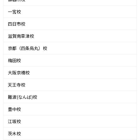
一宮校
四日市校
滋賀南草津校
京都（四条烏丸）校
梅田校
大阪京橋校
天王寺校
難波(なんば)校
豊中校
江坂校
茨木校