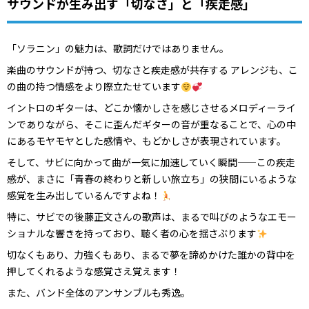
サウンドが生み出す「切なさ」と「疾走感」
「ソラニン」の魅力は、歌詞だけではありません。
楽曲のサウンドが持つ、切なさと疾走感が共存する アレンジも、こ
の曲の持つ情感をより際立たせています
イントロのギターは、どこか懐かしさを感じさせるメロディーライ
ンでありながら、そこに歪んだギターの音が重なることで、心の中
にあるモヤモヤとした感情や、もどかしさが表現されています。
そして、サビに向かって曲が一気に加速していく瞬間——この疾走
感が、まさに「青春の終わりと新しい旅立ち」の狭間にいるような
感覚を生み出しているんですよね！
特に、サビでの後藤正文さんの歌声は、まるで叫びのようなエモー
ショナルな響きを持っており、聴く者の心を揺さぶります
切なくもあり、力強くもあり、まるで夢を諦めかけた誰かの背中を
押してくれるような感覚さえ覚えます！
また、バンド全体のアンサンブルも秀逸。