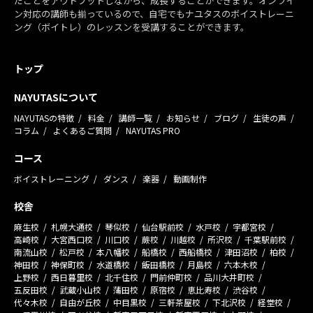
だことをアウトプットしながら、成長することができます。オンライ
ン対応の講師も揃っているので、自宅でもナユタスのボイストレーニ
ング（ボイトレ）のレッスンを受講することができます。
トップ
NAYUTASについて
NAYUTASの特徴
料金
講師一覧
お知らせ
ブログ
生徒の声
コラム
よくあるご質問
NAYUTAS PRO
コース
ボイストレーニング
ダンス
楽器
動画制作
校舎
麻生校
札幌大通校
琴似校
仙台駅前校
水戸校
宇都宮校
高崎校
大宮西口校
川口校
蕨校
川越校
所沢校
千葉駅前校
南流山校
松戸校
本八幡校
船橋校
西船橋校
津田沼校
柏校
神田校
神保町校
水道橋校
飯田橋校
月島校
六本木校
上野校
西日暮里校
北千住校
門前仲町校
品川大井町校
五反田校
武蔵小山校
蒲田校
原宿校
恵比寿校
渋谷校
代々木校
自由が丘校
中目黒校
三軒茶屋校
下北沢校
経堂校