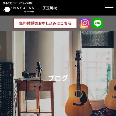
苦手を好きに 好きが得意に
togg
二子玉川校
navi
ブログ