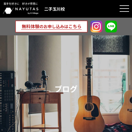
苦手を好きに 好きが得意に
togg
二子玉川校
navi
ブログ