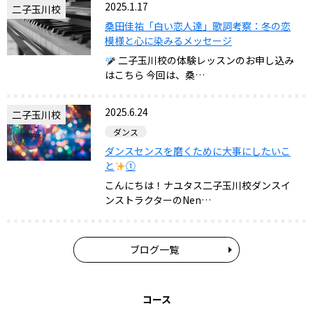
2025.1.17
二子玉川校
桑田佳祐「白い恋人達」歌詞考察：冬の恋
模様と心に染みるメッセージ
二子玉川校の体験レッスンのお申し込み
はこちら 今回は、桑…
2025.6.24
二子玉川校
ダンス
ダンスセンスを磨くために大事にしたいこ
と
①
こんにちは！ナユタス二子玉川校ダンスイ
ンストラクターのNen…
ブログ一覧
コース