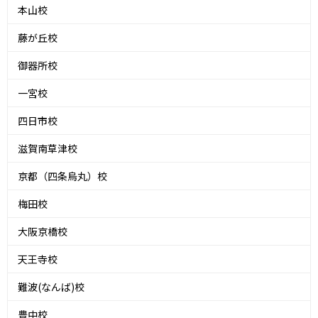
本山校
藤が丘校
御器所校
一宮校
四日市校
滋賀南草津校
京都（四条烏丸）校
梅田校
大阪京橋校
天王寺校
難波(なんば)校
豊中校