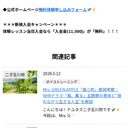
◆公式ホームページ
無料体験申し込みフォーム
＊＊＊新規入会キャンペーン＊＊＊
体験レッスン当日入会なら「入会金(11,000)」が「無料」！！！
関連記事
2026.5.12
二子玉川校
ボイストレーニング
Mrs. GREEN APPLE「風と町」歌詞考察｜
NHKドラマ「風、薫る」主題歌の意味と“揺
れながら生きる人生”を解説
こんにちは！ナユタス二子玉川校です
今回は、Mrs. G…