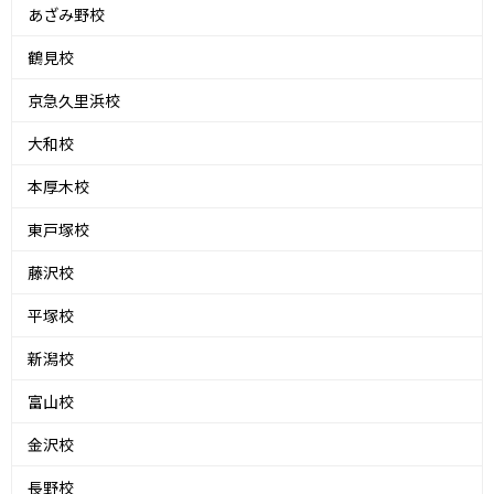
あざみ野校
鶴見校
京急久里浜校
大和校
本厚木校
東戸塚校
藤沢校
平塚校
新潟校
富山校
金沢校
長野校