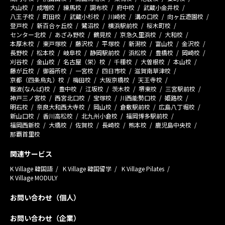
大山校
成増校
練馬校
調布校
府中校
武蔵小金井校
八王子校
町田校
武蔵小杉校
川崎校
溝の口校
向ヶ丘遊園校
登戸校
新百合ヶ丘校
鷺沼校
横浜駅前校
桜木町校
センター北校
あざみ野校
鶴見校
京急久里浜校
大和校
本厚木校
東戸塚校
藤沢校
平塚校
新潟校
富山校
金沢校
長野校
松本校
岐阜校
静岡駅前校
浜松校
豊橋校
岡崎校
刈谷校
金山校
名古屋（栄）校
千種校
大曽根校
本山校
藤が丘校
御器所校
一宮校
四日市校
滋賀南草津校
京都（四条烏丸）校
梅田校
大阪京橋校
天王寺校
難波(なんば)校
豊中校
江坂校
茨木校
堺東校
三宮駅前校
神戸三ノ宮校
西宮北口校
宝塚校
川西能勢口校
姫路校
明石校
奈良大和西大寺校
岡山校
倉敷駅前校
広島八丁堀校
新山口校
香川高松校
北九州小倉校
福岡博多駅前校
福岡西新校
大橋校
佐賀校
長崎校
熊本校
鹿児島中央校
那覇首里校
関連サービス
K Village 韓国語
K Village 韓国留学
K Village Pilates
K Village MODULY
お問い合わせ（個人）
お問い合わせ（企業）