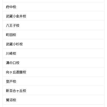
府中校
武蔵小金井校
八王子校
町田校
武蔵小杉校
川崎校
溝の口校
向ヶ丘遊園校
登戸校
新百合ヶ丘校
鷺沼校