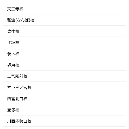
天王寺校
難波(なんば)校
豊中校
江坂校
茨木校
堺東校
三宮駅前校
神戸三ノ宮校
西宮北口校
宝塚校
川西能勢口校