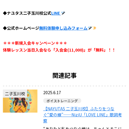
◆ナユタス二子玉川校公式
LINE
◆公式ホームページ
無料体験申し込みフォーム
＊＊＊新規入会キャンペーン＊＊＊
体験レッスン当日入会なら「入会金(11,000)」が「無料」！！
関連記事
2025.6.17
二子玉川校
ボイストレーニング
【NAYUTAS 二子玉川校】ふたりをつな
ぐ“愛の線”──NiziU「LOVE LINE」歌詞考
察
“あなたと私をつなぐ線は、ちゃんとそこに