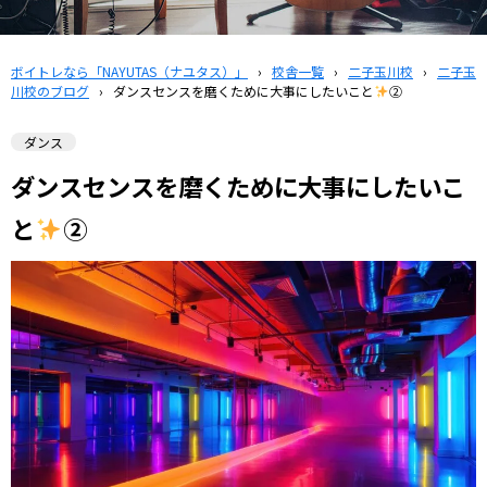
ボイトレなら「NAYUTAS（ナユタス）」
›
校舎一覧
›
二子玉川校
›
二子玉
川校のブログ
›
ダンスセンスを磨くために大事にしたいこと
②
ダンス
ダンスセンスを磨くために大事にしたいこ
と
②