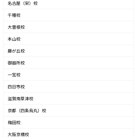
名古屋（栄）校
千種校
大曽根校
本山校
藤が丘校
御器所校
一宮校
四日市校
滋賀南草津校
京都（四条烏丸）校
梅田校
大阪京橋校