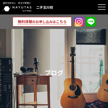
苦手を好きに 好きが得意に
togg
二子玉川校
navi
ブログ