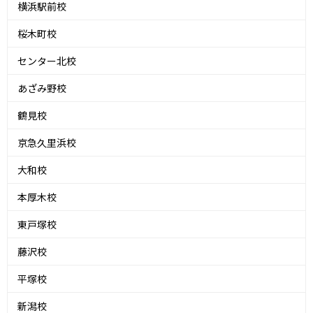
横浜駅前校
桜木町校
センター北校
あざみ野校
鶴見校
京急久里浜校
大和校
本厚木校
東戸塚校
藤沢校
平塚校
新潟校