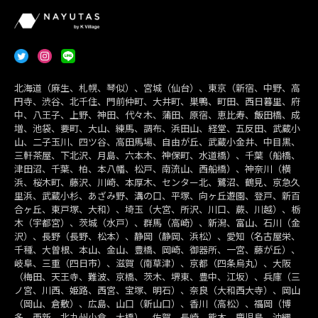
北海道（麻生、札幌、琴似）、宮城（仙台）、東京（新宿、中野、高
円寺、渋谷、北千住、門前仲町、大井町、巣鴨、町田、西日暮里、府
中、八王子、上野、神田、代々木、蒲田、原宿、恵比寿、飯田橋、成
増、池袋、要町、大山、練馬、調布、浜田山、経堂、五反田、武蔵小
山、二子玉川、四ツ谷、高田馬場、自由が丘、武蔵小金井、中目黒、
三軒茶屋、下北沢、月島、六本木、神保町、水道橋）、千葉（船橋、
津田沼、千葉、柏、本八幡、松戸、南流山、西船橋）、神奈川（横
浜、桜木町、藤沢、川崎、本厚木、センター北、鷺沼、鶴見、京急久
里浜、武蔵小杉、あざみ野、溝の口、平塚、向ヶ丘遊園、登戸、新百
合ヶ丘、東戸塚、大和）、埼玉（大宮、所沢、川口、蕨、川越）、栃
木（宇都宮）、茨城（水戸）、群馬（高崎）、新潟、富山、石川（金
沢）、長野（長野、松本）、静岡（静岡、浜松）、愛知（名古屋栄、
千種、大曽根、本山、金山、豊橋、岡崎、御器所、一宮、藤が丘）、
岐阜、三重（四日市）、滋賀（南草津）、京都（四条烏丸）、大阪
（梅田、天王寺、難波、京橋、茨木、堺東、豊中、江坂）、兵庫（三
ノ宮、川西、姫路、西宮、宝塚、明石）、奈良（大和西大寺）、岡山
（岡山、倉敷）、広島、山口（新山口）、香川（高松）、福岡（博
多、西新、北九州小倉、大橋）、佐賀、長崎、熊本、鹿児島、沖縄