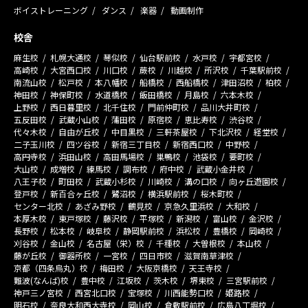
ボイストレーニング
ダンス
楽器
動画制作
校舎
麻生校
札幌大通校
琴似校
仙台駅前校
水戸校
宇都宮校
高崎校
大宮西口校
川口校
蕨校
川越校
所沢校
千葉駅前校
南流山校
松戸校
本八幡校
船橋校
西船橋校
津田沼校
柏校
神田校
神保町校
水道橋校
飯田橋校
月島校
六本木校
上野校
西日暮里校
北千住校
門前仲町校
品川大井町校
五反田校
武蔵小山校
蒲田校
原宿校
恵比寿校
渋谷校
代々木校
自由が丘校
中目黒校
三軒茶屋校
下北沢校
経堂校
二子玉川校
四ツ谷校
新宿三丁目校
新宿西口校
中野校
高円寺校
浜田山校
高田馬場校
巣鴨校
池袋校
要町校
大山校
成増校
練馬校
調布校
府中校
武蔵小金井校
八王子校
町田校
武蔵小杉校
川崎校
溝の口校
向ヶ丘遊園校
登戸校
新百合ヶ丘校
鷺沼校
横浜駅前校
桜木町校
センター北校
あざみ野校
鶴見校
京急久里浜校
大和校
本厚木校
東戸塚校
藤沢校
平塚校
新潟校
富山校
金沢校
長野校
松本校
岐阜校
静岡駅前校
浜松校
豊橋校
岡崎校
刈谷校
金山校
名古屋（栄）校
千種校
大曽根校
本山校
藤が丘校
御器所校
一宮校
四日市校
滋賀南草津校
京都（四条烏丸）校
梅田校
大阪京橋校
天王寺校
難波(なんば)校
豊中校
江坂校
茨木校
堺東校
三宮駅前校
神戸三ノ宮校
西宮北口校
宝塚校
川西能勢口校
姫路校
明石校
奈良大和西大寺校
岡山校
倉敷駅前校
広島八丁堀校