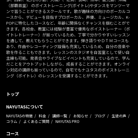
（那覇首里） のボイストレーニング(ボイトレ)やダンスをマンツーマ
ンで習うことができるスクールです。歌が趣味の方向けのボーカルコ
ースから、デビューを目指すプロボーカル、声優、ミュージカル、K-
POPに特化したコースなど、年齢に関係なくチャンスを掴むことがで
きます。各校舎、教室には経験が豊富で優秀なボイストレーナー（ボ
イトレトレーナー）が揃っているため、丁寧で分かりやすいレッスン
を通して、教えてもらうことができます。弾き語りやＤＴＭコースも
あり、作曲やレコーディング設備も充実しているため、自分の音楽や
歌を作ることもできます。レッスンのスタジオを自習室として使い自
主練も可能。発表会やライブなどイベントも充実しているので、学ん
だことをアウトプットしながら、成長することができます。オンライ
ン対応の講師も揃っているので、自宅でもナユタスのボイストレーニ
ング（ボイトレ）のレッスンを受講することができます。
トップ
NAYUTASについて
NAYUTASの特徴
料金
講師一覧
お知らせ
ブログ
生徒の声
コラム
よくあるご質問
NAYUTAS PRO
コース