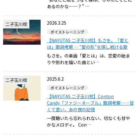
あるのかな──？” …
2026.3.25
二子玉川校
ボイストレーニング
【NAYUTAS 二子玉川校】もさを。「愛と
は」歌詞考察 — “愛の形”を探し続ける歌
もさを。の楽曲「愛とは」は、恋愛の始ま
りや別れを描いた曲とい…
2025.6.2
二子玉川校
ボイストレーニング
【NAYUTAS 二子玉川校】Conton
Candy「ファジーネーブル」歌詞考察──甘
くて苦い、あの夜の記憶
一度聴いたら忘れられない、切なくも甘や
かなメロディ。 Con…