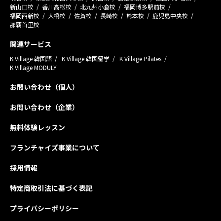
新山口校
香川高松校
北九州小倉校
福岡博多駅前校
福岡西新校
大橋校
佐賀校
長崎校
熊本校
鹿児島中央校
那覇首里校
関連サービス
K Village 韓国語
K Village 韓国留学
K Village Pilates
K Village MODULY
お問い合わせ（個人）
お問い合わせ（企業）
無料体験レッスン
フランチャイズ事業について
採用情報
特定商取引法に基づく表記
プライバシーポリシー