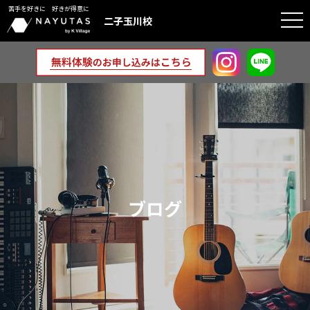
苦手を好きに 好きが得意に
togg
二子玉川校
navi
ブログ