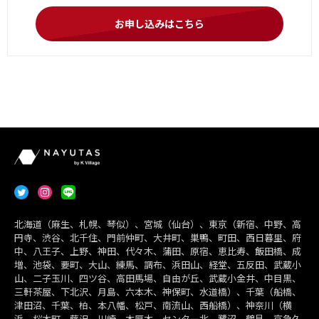
お申し込みはこちら
北海道（麻生、札幌、琴似）、宮城（仙台）、東京（新宿、中野、高
円寺、渋谷、北千住、門前仲町、大井町、巣鴨、町田、西日暮里、府
中、八王子、上野、神田、代々木、蒲田、原宿、恵比寿、飯田橋、成
増、池袋、要町、大山、練馬、調布、浜田山、経堂、五反田、武蔵小
山、二子玉川、四ツ谷、高田馬場、自由が丘、武蔵小金井、中目黒、
三軒茶屋、下北沢、月島、六本木、神保町、水道橋）、千葉（船橋、
津田沼、千葉、柏、本八幡、松戸、南流山、西船橋）、神奈川（横
浜、桜木町、藤沢、川崎、本厚木、センター北、鷺沼、鶴見、京急久