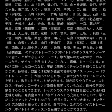
里浜、武蔵小杉、あざみ野、溝の口、平塚、向ヶ丘遊園、登戸、新百
合ヶ丘、東戸塚、大和）、埼玉（大宮、所沢、川口、蕨、川越）、栃
木（宇都宮）、茨城（水戸）、群馬（高崎）、新潟、富山、石川（金
沢）、長野（長野、松本）、静岡（静岡、浜松）、愛知（名古屋栄、
千種、大曽根、本山、金山、豊橋、岡崎、御器所、一宮、藤が丘）、
岐阜、三重（四日市）、滋賀（南草津）、京都（四条烏丸）、大阪
（梅田、天王寺、難波、京橋、茨木、堺東、豊中、江坂）、兵庫（三
ノ宮、川西、姫路、西宮、宝塚、明石）、奈良（大和西大寺）、岡山
（岡山、倉敷）、広島、山口（新山口）、香川（高松）、福岡（博
多、西新、北九州小倉、大橋）、佐賀、長崎、熊本、鹿児島、沖縄
（那覇首里） のボイストレーニング(ボイトレ)やダンスをマンツーマ
ンで習うことができるスクールです。歌が趣味の方向けのボーカルコ
ースから、デビューを目指すプロボーカル、声優、ミュージカル、K-
POPに特化したコースなど、年齢に関係なくチャンスを掴むことがで
きます。各校舎、教室には経験が豊富で優秀なボイストレーナー（ボ
イトレトレーナー）が揃っているため、丁寧で分かりやすいレッスン
を通して、教えてもらうことができます。弾き語りやＤＴＭコースも
あり、作曲やレコーディング設備も充実しているため、自分の音楽や
歌を作ることもできます。レッスンのスタジオを自習室として使い自
主練も可能。発表会やライブなどイベントも充実しているので、学ん
だことをアウトプットしながら、成長することができます。オンライ
ン対応の講師も揃っているので、自宅でもナユタスのボイストレーニ
ング（ボイトレ）のレッスンを受講することができます。