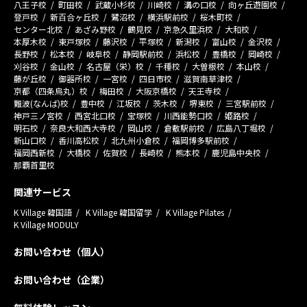
八王子校
町田校
武蔵小杉校
川崎校
溝の口校
向ヶ丘遊園校
登戸校
新百合ヶ丘校
鷺沼校
横浜駅前校
桜木町校
センター北校
あざみ野校
鶴見校
京急久里浜校
大和校
本厚木校
東戸塚校
藤沢校
平塚校
新潟校
富山校
金沢校
長野校
松本校
岐阜校
静岡駅前校
浜松校
豊橋校
岡崎校
刈谷校
金山校
名古屋（栄）校
千種校
大曽根校
本山校
藤が丘校
御器所校
一宮校
四日市校
滋賀南草津校
京都（四条烏丸）校
梅田校
大阪京橋校
天王寺校
難波(なんば)校
豊中校
江坂校
茨木校
堺東校
三宮駅前校
神戸三ノ宮校
西宮北口校
宝塚校
川西能勢口校
姫路校
明石校
奈良大和西大寺校
岡山校
倉敷駅前校
広島八丁堀校
新山口校
香川高松校
北九州小倉校
福岡博多駅前校
福岡西新校
大橋校
佐賀校
長崎校
熊本校
鹿児島中央校
那覇首里校
関連サービス
K Village 韓国語
K Village 韓国留学
K Village Pilates
K Village MODULY
お問い合わせ（個人）
お問い合わせ（企業）