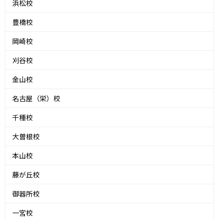
浜松校
豊橋校
岡崎校
刈谷校
金山校
名古屋（栄）校
千種校
大曽根校
本山校
藤が丘校
御器所校
一宮校