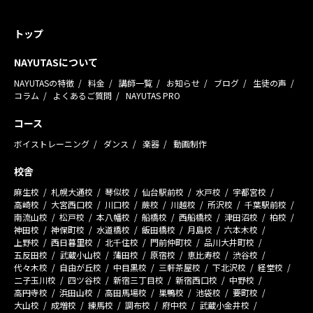
トップ
NAYUTASについて
NAYUTASの特徴
料金
講師一覧
お知らせ
ブログ
生徒の声
コラム
よくあるご質問
NAYUTAS PRO
コース
ボイストレーニング
ダンス
楽器
動画制作
校舎
麻生校
札幌大通校
琴似校
仙台駅前校
水戸校
宇都宮校
高崎校
大宮西口校
川口校
蕨校
川越校
所沢校
千葉駅前校
南流山校
松戸校
本八幡校
船橋校
西船橋校
津田沼校
柏校
神田校
神保町校
水道橋校
飯田橋校
月島校
六本木校
上野校
西日暮里校
北千住校
門前仲町校
品川大井町校
五反田校
武蔵小山校
蒲田校
原宿校
恵比寿校
渋谷校
代々木校
自由が丘校
中目黒校
三軒茶屋校
下北沢校
経堂校
二子玉川校
四ツ谷校
新宿三丁目校
新宿西口校
中野校
高円寺校
浜田山校
高田馬場校
巣鴨校
池袋校
要町校
大山校
成増校
練馬校
調布校
府中校
武蔵小金井校