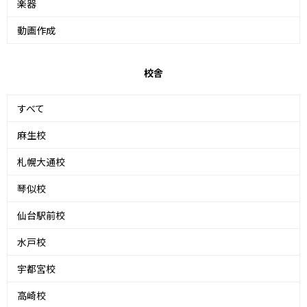
楽器
動画作成
校舎
すべて
麻生校
札幌大通校
琴似校
仙台駅前校
水戸校
宇都宮校
高崎校