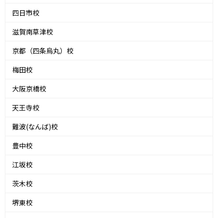
四日市校
滋賀南草津校
京都（四条烏丸）校
梅田校
大阪京橋校
天王寺校
難波(なんば)校
豊中校
江坂校
茨木校
堺東校