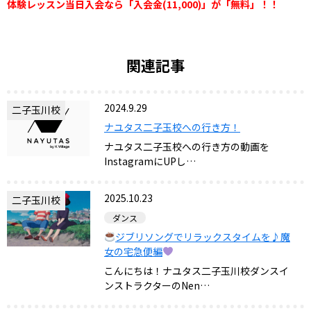
体験レッスン当日入会なら「入会金(11,000)」が「無料」！！
関連記事
2024.9.29
二子玉川校
ナユタス二子玉校への行き方！
ナユタス二子玉校への行き方の動画を
InstagramにUPし…
2025.10.23
二子玉川校
ダンス
ジブリソングでリラックスタイムを♪魔
女の宅急便編
こんにちは！ナユタス二子玉川校ダンスイ
ンストラクターのNen…