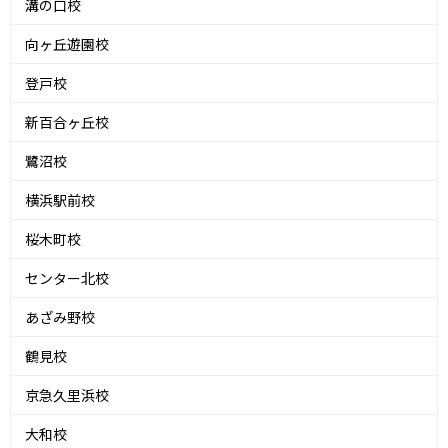
溝の口校
向ヶ丘遊園校
登戸校
新百合ヶ丘校
鷺沼校
横浜駅前校
桜木町校
センター北校
あざみ野校
鶴見校
京急久里浜校
大和校