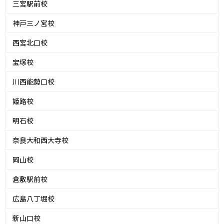
三宮駅前校
神戸三ノ宮校
西宮北口校
宝塚校
川西能勢口校
姫路校
明石校
奈良大和西大寺校
岡山校
倉敷駅前校
広島八丁堀校
新山口校