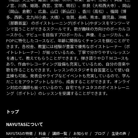
ノ宮、川西、姫路、西宮、宝塚、明石）、奈良（大和西大寺）、岡山
（岡山、倉敷）、広島、山口（新山口）、香川（高松）、福岡（博
多、西新、北九州小倉、大橋）、佐賀、長崎、熊本、鹿児島、沖縄
（那覇首里） のボイストレーニング(ボイトレ)やダンスをマンツーマ
ンで習うことができるスクールです。歌が趣味の方向けのボーカルコ
ースから、デビューを目指すプロボーカル、声優、ミュージカル、K-
POPに特化したコースなど、年齢に関係なくチャンスを掴むことがで
きます。各校舎、教室には経験が豊富で優秀なボイストレーナー（ボ
イトレトレーナー）が揃っているため、丁寧で分かりやすいレッスン
を通して、教えてもらうことができます。弾き語りやＤＴＭコースも
あり、作曲やレコーディング設備も充実しているため、自分の音楽や
歌を作ることもできます。レッスンのスタジオを自習室として使い自
主練も可能。発表会やライブなどイベントも充実しているので、学ん
だことをアウトプットしながら、成長することができます。オンライ
ン対応の講師も揃っているので、自宅でもナユタスのボイストレーニ
ング（ボイトレ）のレッスンを受講することができます。
トップ
NAYUTASについて
NAYUTASの特徴
料金
講師一覧
お知らせ
ブログ
生徒の声