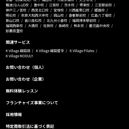
難波(なんば)校
豊中校
江坂校
茨木校
堺東校
三宮駅前校
神戸三ノ宮校
西宮北口校
宝塚校
川西能勢口校
姫路校
明石校
奈良大和西大寺校
岡山校
倉敷駅前校
広島八丁堀校
新山口校
香川高松校
北九州小倉校
福岡博多駅前校
福岡西新校
大橋校
佐賀校
長崎校
熊本校
鹿児島中央校
那覇首里校
関連サービス
K Village 韓国語
K Village 韓国留学
K Village Pilates
K Village MODULY
お問い合わせ（個人）
お問い合わせ（企業）
無料体験レッスン
フランチャイズ事業について
採用情報
特定商取引法に基づく表記