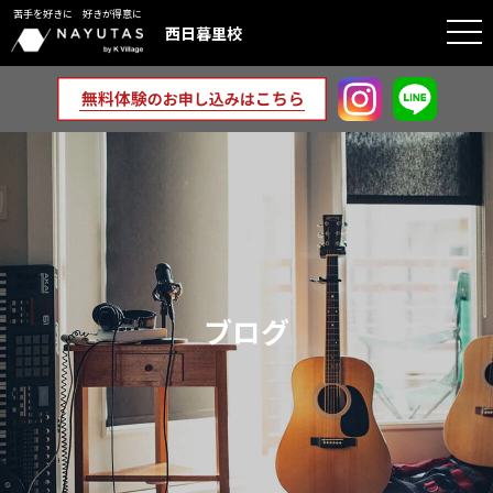
苦手を好きに 好きが得意に
togg
西日暮里校
navi
ブログ