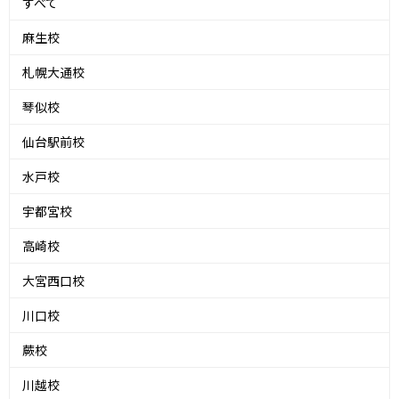
すべて
麻生校
札幌大通校
琴似校
仙台駅前校
水戸校
宇都宮校
高崎校
大宮西口校
川口校
蕨校
川越校