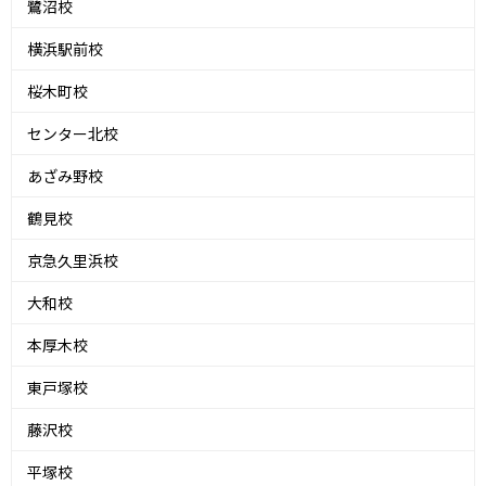
鷺沼校
横浜駅前校
桜木町校
センター北校
あざみ野校
鶴見校
京急久里浜校
大和校
本厚木校
東戸塚校
藤沢校
平塚校