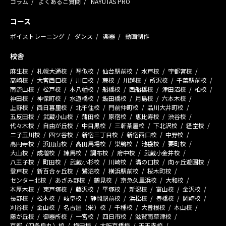
コラム
よくあるご質問
NAYUTAS PRO
コース
ボイストレーニング
ダンス
楽器
動画制作
校舎
麻生校
札幌大通校
琴似校
仙台駅前校
水戸校
宇都宮校
高崎校
大宮西口校
川口校
蕨校
川越校
所沢校
千葉駅前校
南流山校
松戸校
本八幡校
船橋校
西船橋校
津田沼校
柏校
神田校
神保町校
水道橋校
飯田橋校
月島校
六本木校
上野校
西日暮里校
北千住校
門前仲町校
品川大井町校
五反田校
武蔵小山校
蒲田校
原宿校
恵比寿校
渋谷校
代々木校
自由が丘校
中目黒校
三軒茶屋校
下北沢校
経堂校
二子玉川校
四ツ谷校
新宿三丁目校
新宿西口校
中野校
高円寺校
浜田山校
高田馬場校
巣鴨校
池袋校
要町校
大山校
成増校
練馬校
調布校
府中校
武蔵小金井校
八王子校
町田校
武蔵小杉校
川崎校
溝の口校
向ヶ丘遊園校
登戸校
新百合ヶ丘校
鷺沼校
横浜駅前校
桜木町校
センター北校
あざみ野校
鶴見校
京急久里浜校
大和校
本厚木校
東戸塚校
藤沢校
平塚校
新潟校
富山校
金沢校
長野校
松本校
岐阜校
静岡駅前校
浜松校
豊橋校
岡崎校
刈谷校
金山校
名古屋（栄）校
千種校
大曽根校
本山校
藤が丘校
御器所校
一宮校
四日市校
滋賀南草津校
京都（四条烏丸）校
梅田校
大阪京橋校
天王寺校