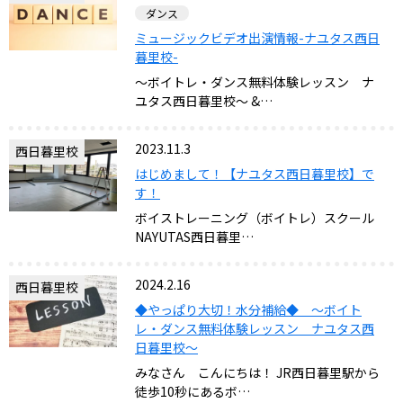
ダンス
ミュージックビデオ出演情報-ナユタス西日
暮里校-
～ボイトレ・ダンス無料体験レッスン ナ
ユタス西日暮里校～ &…
2023.11.3
西日暮里校
はじめまして！【ナユタス西日暮里校】で
す！
ボイストレーニング（ボイトレ）スクール
NAYUTAS西日暮里…
2024.2.16
西日暮里校
◆やっぱり大切！水分補給◆ ～ボイト
レ・ダンス無料体験レッスン ナユタス西
日暮里校～
みなさん こんにちは！ JR西日暮里駅から
徒歩10秒にあるボ…