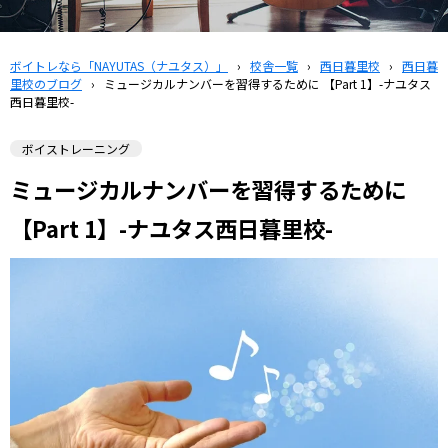
ボイトレなら「NAYUTAS（ナユタス）」
›
校舎一覧
›
西日暮里校
›
西日暮
里校のブログ
›
ミュージカルナンバーを習得するために 【Part 1】-ナユタス
西日暮里校-
ボイストレーニング
ミュージカルナンバーを習得するために
【Part 1】-ナユタス西日暮里校-