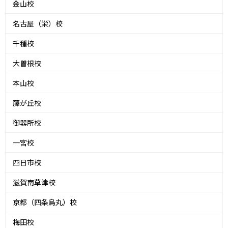
金山校
名古屋（栄）校
千種校
大曽根校
本山校
藤が丘校
御器所校
一宮校
四日市校
滋賀南草津校
京都（四条烏丸）校
梅田校