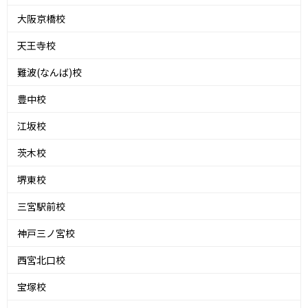
大阪京橋校
天王寺校
難波(なんば)校
豊中校
江坂校
茨木校
堺東校
三宮駅前校
神戸三ノ宮校
西宮北口校
宝塚校