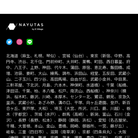
北海道（麻生、札幌、琴似）、宮城（仙台）、東京（新宿、中野、高
円寺、渋谷、北千住、門前仲町、大井町、巣鴨、町田、西日暮里、府
中、八王子、上野、神田、代々木、蒲田、原宿、恵比寿、飯田橋、成
増、池袋、要町、大山、練馬、調布、浜田山、経堂、五反田、武蔵小
山、二子玉川、四ツ谷、高田馬場、自由が丘、武蔵小金井、中目黒、
三軒茶屋、下北沢、月島、六本木、神保町、水道橋）、千葉（船橋、
津田沼、千葉、柏、本八幡、松戸、南流山、西船橋）、神奈川（横
浜、桜木町、藤沢、川崎、本厚木、センター北、鷺沼、鶴見、京急久
里浜、武蔵小杉、あざみ野、溝の口、平塚、向ヶ丘遊園、登戸、新百
合ヶ丘、東戸塚、大和）、埼玉（大宮、所沢、川口、蕨、川越）、栃
木（宇都宮）、茨城（水戸）、群馬（高崎）、新潟、富山、石川（金
沢）、長野（長野、松本）、静岡（静岡、浜松）、愛知（名古屋栄、
千種、大曽根、本山、金山、豊橋、岡崎、御器所、一宮、藤が丘）、
岐阜、三重（四日市）、滋賀（南草津）、京都（四条烏丸）、大阪
（梅田、天王寺、難波、京橋、茨木、堺東、豊中、江坂）、兵庫（三