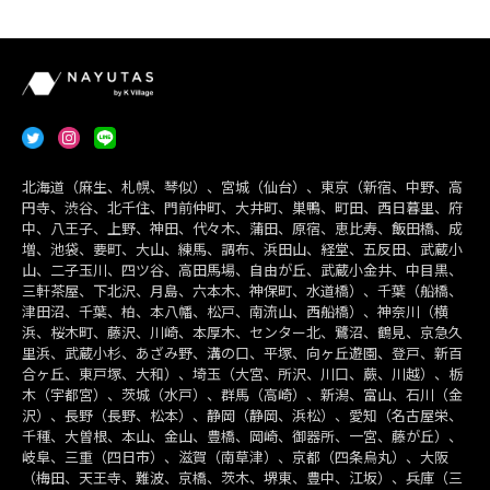
北海道（麻生、札幌、琴似）、宮城（仙台）、東京（新宿、中野、高
円寺、渋谷、北千住、門前仲町、大井町、巣鴨、町田、西日暮里、府
中、八王子、上野、神田、代々木、蒲田、原宿、恵比寿、飯田橋、成
増、池袋、要町、大山、練馬、調布、浜田山、経堂、五反田、武蔵小
山、二子玉川、四ツ谷、高田馬場、自由が丘、武蔵小金井、中目黒、
三軒茶屋、下北沢、月島、六本木、神保町、水道橋）、千葉（船橋、
津田沼、千葉、柏、本八幡、松戸、南流山、西船橋）、神奈川（横
浜、桜木町、藤沢、川崎、本厚木、センター北、鷺沼、鶴見、京急久
里浜、武蔵小杉、あざみ野、溝の口、平塚、向ヶ丘遊園、登戸、新百
合ヶ丘、東戸塚、大和）、埼玉（大宮、所沢、川口、蕨、川越）、栃
木（宇都宮）、茨城（水戸）、群馬（高崎）、新潟、富山、石川（金
沢）、長野（長野、松本）、静岡（静岡、浜松）、愛知（名古屋栄、
千種、大曽根、本山、金山、豊橋、岡崎、御器所、一宮、藤が丘）、
岐阜、三重（四日市）、滋賀（南草津）、京都（四条烏丸）、大阪
（梅田、天王寺、難波、京橋、茨木、堺東、豊中、江坂）、兵庫（三