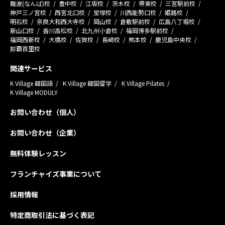
難波(なんば)校
豊中校
江坂校
茨木校
堺東校
三宮駅前校
神戸三ノ宮校
西宮北口校
宝塚校
川西能勢口校
姫路校
明石校
奈良大和西大寺校
岡山校
倉敷駅前校
広島八丁堀校
新山口校
香川高松校
北九州小倉校
福岡博多駅前校
福岡西新校
大橋校
佐賀校
長崎校
熊本校
鹿児島中央校
那覇首里校
関連サービス
K Village 韓国語
K Village 韓国留学
K Village Pilates
K Village MODULY
お問い合わせ（個人）
お問い合わせ（企業）
無料体験レッスン
フランチャイズ事業について
採用情報
特定商取引法に基づく表記