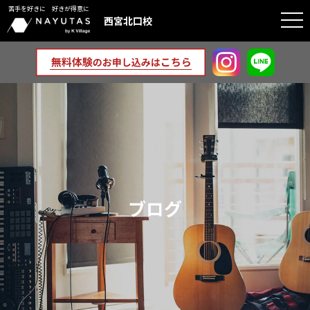
苦手を好きに 好きが得意に
togg
西宮北口校
navi
ブログ