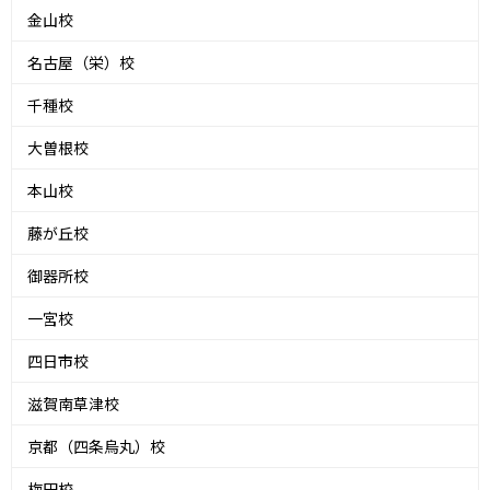
金山校
名古屋（栄）校
千種校
大曽根校
本山校
藤が丘校
御器所校
一宮校
四日市校
滋賀南草津校
京都（四条烏丸）校
梅田校