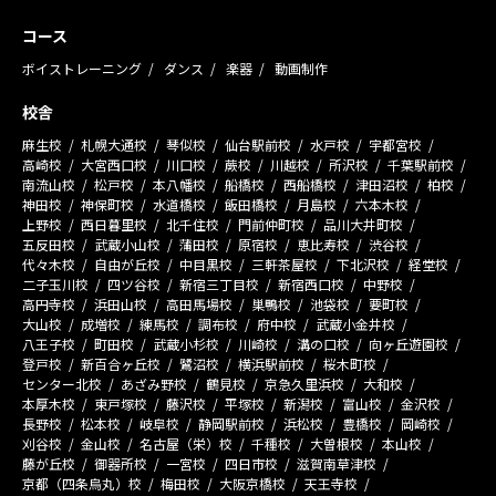
コース
ボイストレーニング
ダンス
楽器
動画制作
校舎
麻生校
札幌大通校
琴似校
仙台駅前校
水戸校
宇都宮校
高崎校
大宮西口校
川口校
蕨校
川越校
所沢校
千葉駅前校
南流山校
松戸校
本八幡校
船橋校
西船橋校
津田沼校
柏校
神田校
神保町校
水道橋校
飯田橋校
月島校
六本木校
上野校
西日暮里校
北千住校
門前仲町校
品川大井町校
五反田校
武蔵小山校
蒲田校
原宿校
恵比寿校
渋谷校
代々木校
自由が丘校
中目黒校
三軒茶屋校
下北沢校
経堂校
二子玉川校
四ツ谷校
新宿三丁目校
新宿西口校
中野校
高円寺校
浜田山校
高田馬場校
巣鴨校
池袋校
要町校
大山校
成増校
練馬校
調布校
府中校
武蔵小金井校
八王子校
町田校
武蔵小杉校
川崎校
溝の口校
向ヶ丘遊園校
登戸校
新百合ヶ丘校
鷺沼校
横浜駅前校
桜木町校
センター北校
あざみ野校
鶴見校
京急久里浜校
大和校
本厚木校
東戸塚校
藤沢校
平塚校
新潟校
富山校
金沢校
長野校
松本校
岐阜校
静岡駅前校
浜松校
豊橋校
岡崎校
刈谷校
金山校
名古屋（栄）校
千種校
大曽根校
本山校
藤が丘校
御器所校
一宮校
四日市校
滋賀南草津校
京都（四条烏丸）校
梅田校
大阪京橋校
天王寺校