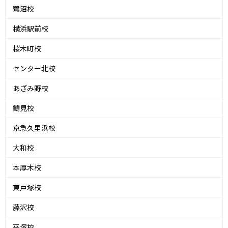
鷺沼校
横浜駅前校
桜木町校
センター北校
あざみ野校
鶴見校
京急久里浜校
大和校
本厚木校
東戸塚校
藤沢校
平塚校