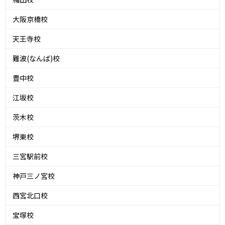
大阪京橋校
天王寺校
難波(なんば)校
豊中校
江坂校
茨木校
堺東校
三宮駅前校
神戸三ノ宮校
西宮北口校
宝塚校