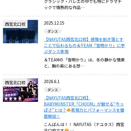
クラシック・バレエの中でも特にドラマチ
ックで情熱的な作品――…
2025.12.15
西宮北口校
ダンス
【NAYUTAS西宮北口校】感情を削ぎ落とす
ことで伝わるもの――＆TEAM「雪明かり」に学
ぶダンス表現
＆TEAMの「雪明かり」は、冬の静かな情景
と、胸の奥にある想…
2026.6.1
西宮北口校
ダンス
【NAYUTAS西宮北口校】
BABYMONSTER「CHOOM」が魅せる“今っ
ぽさ”とは？
表現力とパフォーマンスを徹
底解説！
こんばんは！！ NAYUTAS（ナユタス）西宮
北口校です
…