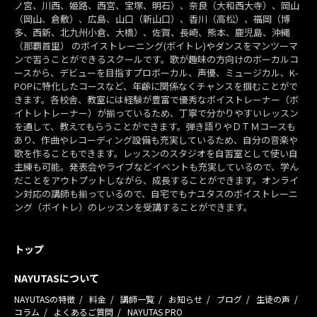
ノ宮、川西、姫路、西宮、宝塚、明石）、奈良（大和西大寺）、岡山
（岡山、倉敷）、広島、山口（新山口）、香川（高松）、福岡（博
多、西新、北九州小倉、大橋）、佐賀、長崎、熊本、鹿児島、沖縄
（那覇首里） のボイストレーニング(ボイトレ)やダンスをマンツーマ
ンで習うことができるスクールです。歌が趣味の方向けのボーカルコ
ースから、デビューを目指すプロボーカル、声優、ミュージカル、K-
POPに特化したコースなど、年齢に関係なくチャンスを掴むことがで
きます。各校舎、教室には経験が豊富で優秀なボイストレーナー（ボ
イトレトレーナー）が揃っているため、丁寧で分かりやすいレッスン
を通して、教えてもらうことができます。弾き語りやＤＴＭコースも
あり、作曲やレコーディング設備も充実しているため、自分の音楽や
歌を作ることもできます。レッスンのスタジオを自習室として使い自
主練も可能。発表会やライブなどイベントも充実しているので、学ん
だことをアウトプットしながら、成長することができます。オンライ
ン対応の講師も揃っているので、自宅でもナユタスのボイストレーニ
ング（ボイトレ）のレッスンを受講することができます。
トップ
NAYUTASについて
NAYUTASの特徴
料金
講師一覧
お知らせ
ブログ
生徒の声
コラム
よくあるご質問
NAYUTAS PRO