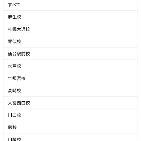
すべて
麻生校
札幌大通校
琴似校
仙台駅前校
水戸校
宇都宮校
高崎校
大宮西口校
川口校
蕨校
川越校