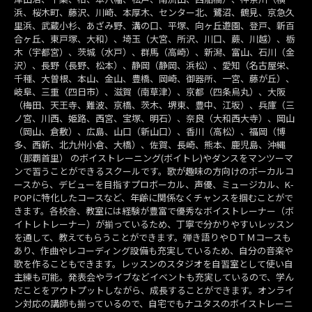
浜、桜木町、藤沢、川崎、本厚木、センター北、鷺沼、鶴見、京急久
里浜、武蔵小杉、あざみ野、溝の口、平塚、向ヶ丘遊園、登戸、新百
合ヶ丘、東戸塚、大和）、埼玉（大宮、所沢、川口、蕨、川越）、栃
木（宇都宮）、茨城（水戸）、群馬（高崎）、新潟、富山、石川（金
沢）、長野（長野、松本）、静岡（静岡、浜松）、愛知（名古屋栄、
千種、大曽根、本山、金山、豊橋、岡崎、御器所、一宮、藤が丘）、
岐阜、三重（四日市）、滋賀（南草津）、京都（四条烏丸）、大阪
（梅田、天王寺、難波、京橋、茨木、堺東、豊中、江坂）、兵庫（三
ノ宮、川西、姫路、西宮、宝塚、明石）、奈良（大和西大寺）、岡山
（岡山、倉敷）、広島、山口（新山口）、香川（高松）、福岡（博
多、西新、北九州小倉、大橋）、佐賀、長崎、熊本、鹿児島、沖縄
（那覇首里） のボイストレーニング(ボイトレ)やダンスをマンツーマ
ンで習うことができるスクールです。歌が趣味の方向けのボーカルコ
ースから、デビューを目指すプロボーカル、声優、ミュージカル、K-
POPに特化したコースなど、年齢に関係なくチャンスを掴むことがで
きます。各校舎、教室には経験が豊富で優秀なボイストレーナー（ボ
イトレトレーナー）が揃っているため、丁寧で分かりやすいレッスン
を通して、教えてもらうことができます。弾き語りやＤＴＭコースも
あり、作曲やレコーディング設備も充実しているため、自分の音楽や
歌を作ることもできます。レッスンのスタジオを自習室として使い自
主練も可能。発表会やライブなどイベントも充実しているので、学ん
だことをアウトプットしながら、成長することができます。オンライ
ン対応の講師も揃っているので、自宅でもナユタスのボイストレーニ