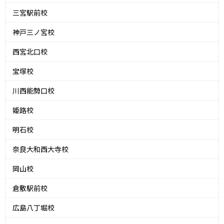
三宮駅前校
神戸三ノ宮校
西宮北口校
宝塚校
川西能勢口校
姫路校
明石校
奈良大和西大寺校
岡山校
倉敷駅前校
広島八丁堀校