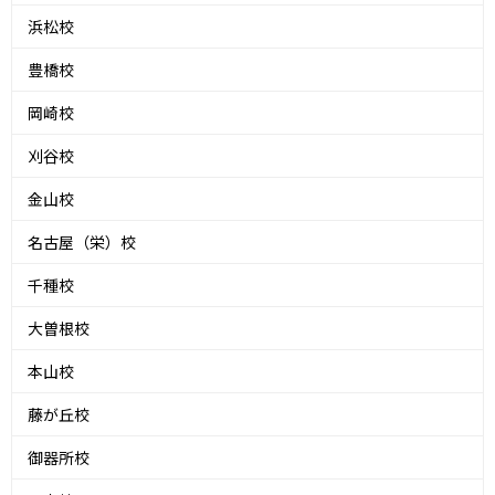
浜松校
豊橋校
岡崎校
刈谷校
金山校
名古屋（栄）校
千種校
大曽根校
本山校
藤が丘校
御器所校