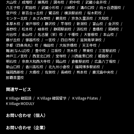
大山校
成増校
練馬校
調布校
府中校
武蔵小金井校
八王子校
町田校
武蔵小杉校
川崎校
溝の口校
向ヶ丘遊園校
登戸校
新百合ヶ丘校
鷺沼校
横浜駅前校
桜木町校
センター北校
あざみ野校
鶴見校
京急久里浜校
大和校
本厚木校
東戸塚校
藤沢校
平塚校
新潟校
富山校
金沢校
長野校
松本校
岐阜校
静岡駅前校
浜松校
豊橋校
岡崎校
刈谷校
金山校
名古屋（栄）校
千種校
大曽根校
本山校
藤が丘校
御器所校
一宮校
四日市校
滋賀南草津校
京都（四条烏丸）校
梅田校
大阪京橋校
天王寺校
難波(なんば)校
豊中校
江坂校
茨木校
堺東校
三宮駅前校
神戸三ノ宮校
西宮北口校
宝塚校
川西能勢口校
姫路校
明石校
奈良大和西大寺校
岡山校
倉敷駅前校
広島八丁堀校
新山口校
香川高松校
北九州小倉校
福岡博多駅前校
福岡西新校
大橋校
佐賀校
長崎校
熊本校
鹿児島中央校
那覇首里校
関連サービス
K Village 韓国語
K Village 韓国留学
K Village Pilates
K Village MODULY
お問い合わせ（個人）
お問い合わせ（企業）