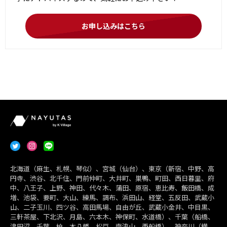
お申し込みはこちら
北海道（麻生、札幌、琴似）、宮城（仙台）、東京（新宿、中野、高
円寺、渋谷、北千住、門前仲町、大井町、巣鴨、町田、西日暮里、府
中、八王子、上野、神田、代々木、蒲田、原宿、恵比寿、飯田橋、成
増、池袋、要町、大山、練馬、調布、浜田山、経堂、五反田、武蔵小
山、二子玉川、四ツ谷、高田馬場、自由が丘、武蔵小金井、中目黒、
三軒茶屋、下北沢、月島、六本木、神保町、水道橋）、千葉（船橋、
津田沼、千葉、柏、本八幡、松戸、南流山、西船橋）、神奈川（横