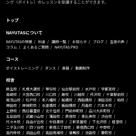
ング（ボイトレ）のレッスンを受講することができます。
トップ
NAYUTASについて
NAYUTASの特徴
料金
講師一覧
お知らせ
ブログ
生徒の声
コラム
よくあるご質問
NAYUTAS PRO
コース
ボイストレーニング
ダンス
楽器
動画制作
校舎
麻生校
札幌大通校
琴似校
仙台駅前校
水戸校
宇都宮校
高崎校
大宮西口校
川口校
蕨校
川越校
所沢校
千葉駅前校
南流山校
松戸校
本八幡校
船橋校
西船橋校
津田沼校
柏校
神田校
神保町校
水道橋校
飯田橋校
月島校
六本木校
上野校
西日暮里校
北千住校
門前仲町校
品川大井町校
五反田校
武蔵小山校
蒲田校
原宿校
恵比寿校
渋谷校
代々木校
自由が丘校
中目黒校
三軒茶屋校
下北沢校
経堂校
二子玉川校
四ツ谷校
新宿三丁目校
新宿西口校
中野校
高円寺校
浜田山校
高田馬場校
巣鴨校
池袋校
要町校