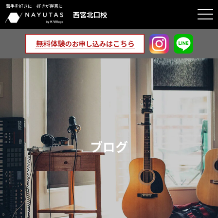
苦手を好きに 好きが得意に
togg
西宮北口校
navi
ブログ