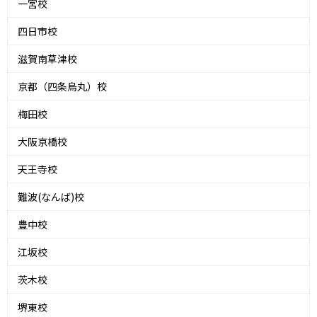
一宮校
四日市校
滋賀南草津校
京都（四条烏丸）校
梅田校
大阪京橋校
天王寺校
難波(なんば)校
豊中校
江坂校
茨木校
堺東校