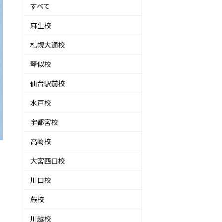
すべて
麻生校
札幌大通校
琴似校
仙台駅前校
水戸校
宇都宮校
高崎校
大宮西口校
川口校
蕨校
川越校