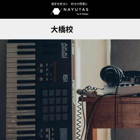
苦手を好きに 好きが得意に
大橋校