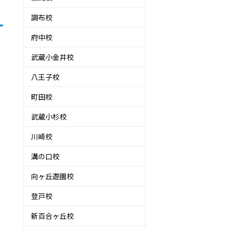
調布校
府中校
武蔵小金井校
八王子校
町田校
武蔵小杉校
川崎校
溝の口校
向ヶ丘遊園校
登戸校
新百合ヶ丘校