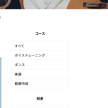
校】
コース
すべて
ボイストレーニング
ダンス
楽器
動画作成
校舎