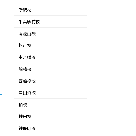
所沢校
な
千葉駅前校
南流山校
松戸校
本八幡校
船橋校
西船橋校
津田沼校
柏校
神田校
神保町校