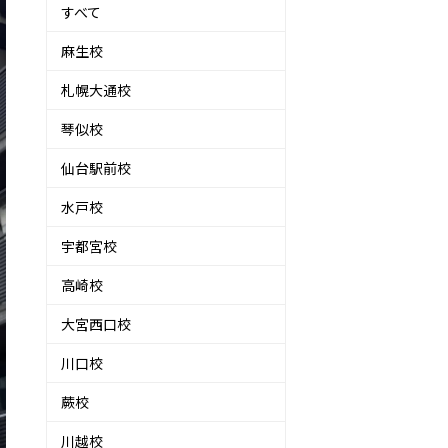
すべて
麻生校
札幌大通校
琴似校
仙台駅前校
水戸校
宇都宮校
高崎校
大宮西口校
川口校
蕨校
川越校