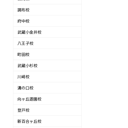
調布校
府中校
武蔵小金井校
八王子校
町田校
武蔵小杉校
川崎校
溝の口校
向ヶ丘遊園校
登戸校
新百合ヶ丘校