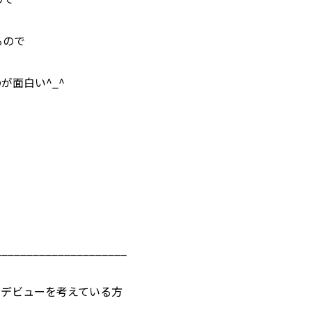
るので
が面白い^_^
_____________________
ーデビューを考えている方