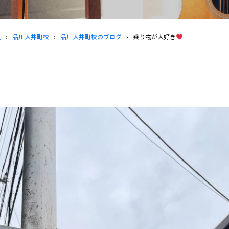
覧
›
品川大井町校
›
品川大井町校のブログ
›
乗り物が大好き