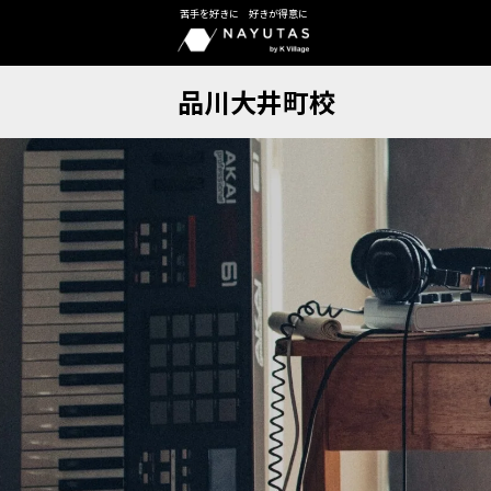
苦手を好きに 好きが得意に
品川大井町校